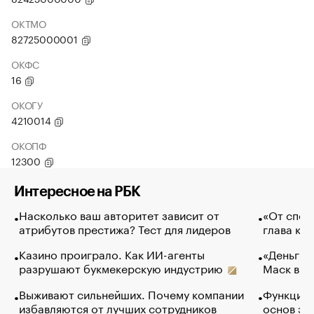
ОКТМО
82725000001
ОКФС
16
ОКОГУ
4210014
ОКОПФ
12300
Интересное на РБК
Насколько ваш авторитет зависит от
«От спор
атрибутов престижа? Тест для лидеров
глава ко
Казино проиграло. Как ИИ-агенты
«Деньги б
разрушают букмекерскую индустрию
Маск в и
Выживают сильнейших. Почему компании
Функции 
избавляются от лучших сотрудников
основ эф