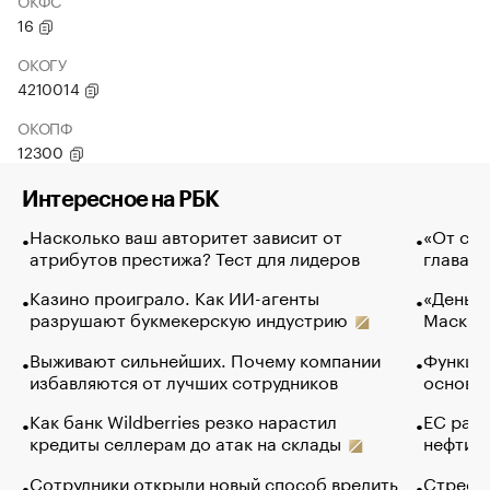
ОКФС
16
ОКОГУ
4210014
ОКОПФ
12300
Интересное на РБК
Насколько ваш авторитет зависит от
«От спо
атрибутов престижа? Тест для лидеров
глава к
Казино проиграло. Как ИИ-агенты
«Деньги
разрушают букмекерскую индустрию
Маск в 
Выживают сильнейших. Почему компании
Функции
избавляются от лучших сотрудников
основ э
Как банк Wildberries резко нарастил
ЕС раз
кредиты селлерам до атак на склады
нефти —
Сотрудники открыли новый способ вредить
Стресс 