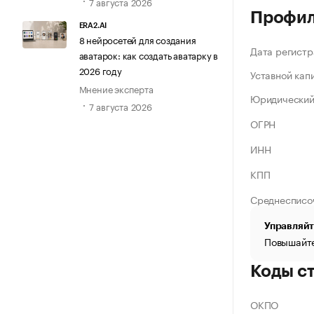
7 августа 2026
Профи
ERA2.AI
8 нейросетей для создания
Дата регистр
аватарок: как создать аватарку в
2026 году
Уставной кап
Мнение эксперта
Юридический
7 августа 2026
ОГРН
ИНН
КПП
Среднесписо
Управляйт
Повышайте
Коды с
ОКПО