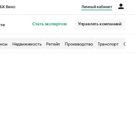
БК Вино
Личный кабинет
Город
Стать экспертом
Управлять компанией
кте
нсы
Недвижимость
Ретейл
Производство
Транспорт
Образ