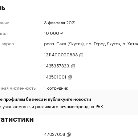
ль
ации
3 февраля 2021
итал
10 000 ₽
 адрес
респ. Саха (Якутия), г.о. Город Якутск, с. Хат
1211400000833
1435357833
143501001
чная численность
1 сотрудник
е профилем бизнеса и публикуйте новости
 узнаваемость и развивайте личный бренд на РБК
татистики
47027058