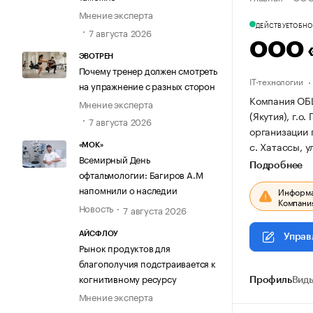
Мнение эксперта
ДЕЙСТВУЕТ
ОБНОВ
7 августа 2026
ООО 
ЭВОТРЕН
Почему тренер должен смотреть
IT-технологии
на упражнение с разных сторон
Компания ОБ
Мнение эксперта
(Якутия), г.о.
7 августа 2026
организации
с. Хатассы, ул
«МОК»
Всемирный День
Подробнее
офтальмологии: Багиров А.М
напомнили о наследии
Информац
Компания
Новость
7 августа 2026
АЙСФЛОУ
Управ
Рынок продуктов для
благополучия подстраивается к
когнитивному ресурсу
Профиль
Виды
Мнение эксперта