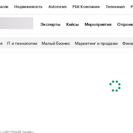
асли
Недвижимость
Autonews
РБК Компании
Телеканал
Р
К Курсы
РБК Life
Тренды
Визионеры
Национальные проекты
Эксперты
Кейсы
Мероприятия
О прое
уб
Исследования
Кредитные рейтинги
Франшизы
Газета
ия
IT и технологии
Малый бизнес
Маркетинг и продажи
Фина
Проверка контрагентов
Политика
Экономика
Бизнес
ы
 «ЧЕСТНЫЙ ЗНАК»