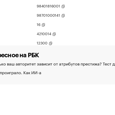
98401816001
98701000141
16
4210014
12300
есное на РБК
ко ваш авторитет зависит от атрибутов престижа? Тест 
проиграло. Как ИИ-а