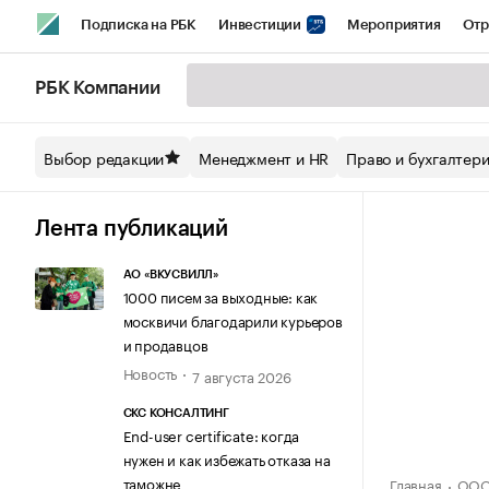
Подписка на РБК
Инвестиции
Мероприятия
Отр
Спорт
Школа управления РБК
РБК Образование
РБ
РБК Компании
Стиль
Крипто
РБК Бизнес-среда
Дискуссионный кл
Выбор редакции
Менеджмент и HR
Право и бухгалтер
Спецпроекты СПб
Конференции СПб
Спецпроекты
Технологии и медиа
Финансы
Рынок наличной валют
Лента публикаций
АО «ВКУСВИЛЛ»
1000 писем за выходные: как
москвичи благодарили курьеров
и продавцов
Новость
7 августа 2026
СКС КОНСАЛТИНГ
End-user certificate: когда
нужен и как избежать отказа на
таможне
Главная
ООО