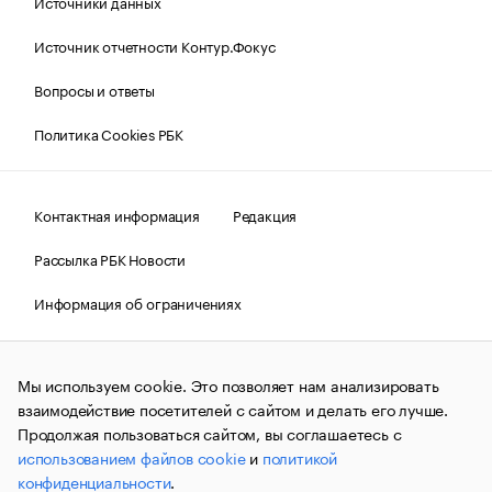
Источники данных
Источник отчетности Контур.Фокус
Вопросы и ответы
Политика Cookies РБК
Контактная информация
Редакция
Рассылка РБК Новости
Информация об ограничениях
Правовая информация
О соблюдении авторских прав
Мы используем cookie. Это позволяет нам анализировать
© АО «РОСБИЗНЕСКОНСАЛТИНГ»,
1995–2026.
Сообщения
и материалы информационного агентства «РБК»
взаимодействие посетителей с сайтом и делать его лучше.
(зарегистрировано Федеральной службой по надзору в сфере
Продолжая пользоваться сайтом, вы соглашаетесь с
связи, информационных технологий и массовых
использованием файлов cookie
и
политикой
коммуникаций (Роскомнадзор) 09.12.2015 за номером ИА
№ФС77-63848) сопровождаются пометкой «РБК». Отдельные
конфиденциальности
.