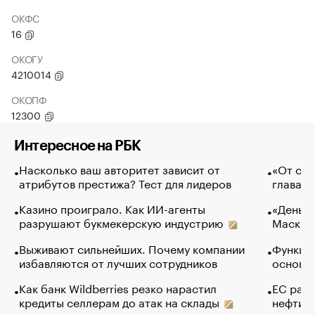
ОКФС
16
ОКОГУ
4210014
ОКОПФ
12300
Интересное на РБК
Насколько ваш авторитет зависит от
«От спо
атрибутов престижа? Тест для лидеров
глава к
Казино проиграло. Как ИИ-агенты
«Деньги
разрушают букмекерскую индустрию
Маск в 
Выживают сильнейших. Почему компании
Функции
избавляются от лучших сотрудников
основ э
Как банк Wildberries резко нарастил
ЕС раз
кредиты селлерам до атак на склады
нефти —