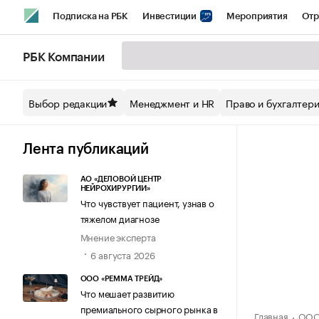
Подписка на РБК
Инвестиции
Мероприятия
Отр
Спорт
Школа управления РБК
РБК Образование
РБ
РБК Компании
Стиль
Крипто
РБК Бизнес-среда
Дискуссионный кл
Выбор редакции
Менеджмент и HR
Право и бухгалтер
Спецпроекты СПб
Конференции СПб
Спецпроекты
Технологии и медиа
Финансы
Рынок наличной валют
Лента публикаций
АО «ДЕЛОВОЙ ЦЕНТР
НЕЙРОХИРУРГИИ»
Что чувствует пациент, узнав о
тяжелом диагнозе
Мнение эксперта
6 августа 2026
ООО «РЕММА ТРЕЙД»
Что мешает развитию
премиального сырного рынка в
Главная
ООО