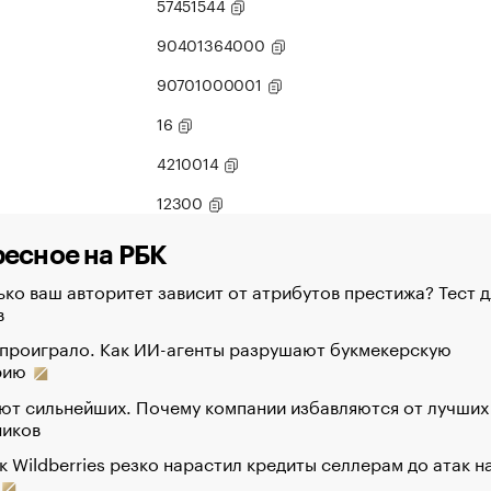
57451544
90401364000
90701000001
16
4210014
12300
есное на РБК
ко ваш авторитет зависит от атрибутов престижа? Тест д
в
 проиграло. Как ИИ-агенты разрушают букмекерскую
рию
ют сильнейших. Почему компании избавляются от лучших
ников
к Wildberries резко нарастил кредиты селлерам до атак н