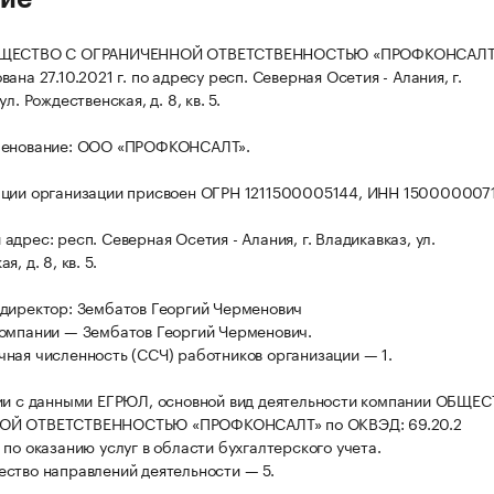
БЩЕСТВО С ОГРАНИЧЕННОЙ ОТВЕТСТВЕННОСТЬЮ «ПРОФКОНСАЛТ
ана 27.10.2021 г. по адресу респ. Северная Осетия - Алания, г.
л. Рождественская, д. 8, кв. 5.
менование: ООО «ПРОФКОНСАЛТ».
ации организации присвоен ОГРН 1211500005144, ИНН 150000007
дрес: респ. Северная Осетия - Алания, г. Владикавказ, ул.
, д. 8, кв. 5.
директор: Зембатов Георгий Черменович
омпании — Зембатов Георгий Черменович.
ная численность (ССЧ) работников организации — 1.
ии с данными ЕГРЮЛ, основной вид деятельности компании ОБЩЕ
ОЙ ОТВЕТСТВЕННОСТЬЮ «ПРОФКОНСАЛТ» по ОКВЭД: 69.20.2
 по оказанию услуг в области бухгалтерского учета.
ство направлений деятельности — 5.