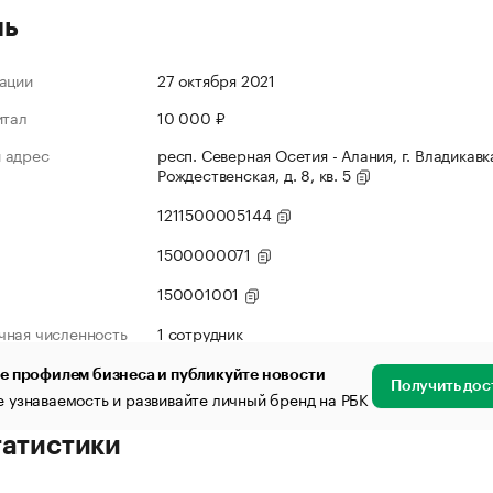
ль
ации
27 октября 2021
итал
10 000 ₽
 адрес
респ. Северная Осетия - Алания, г. Владикавка
Рождественская, д. 8, кв. 5
1211500005144
1500000071
150001001
чная численность
1 сотрудник
е профилем бизнеса и публикуйте новости
Получить дос
 узнаваемость и развивайте личный бренд на РБК
татистики