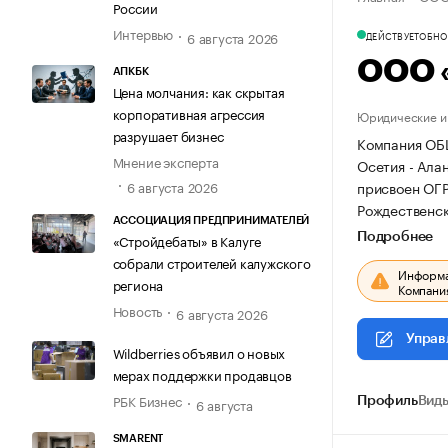
России
Интервью
6 августа 2026
ДЕЙСТВУЕТ
ОБНОВ
ООО 
АПКБК
Цена молчания: как скрытая
корпоративная агрессия
Юридические и 
разрушает бизнес
Компания ОБ
Мнение эксперта
Осетия - Алани
присвоен ОГ
6 августа 2026
Рождественская
АССОЦИАЦИЯ ПРЕДПРИНИМАТЕЛЕЙ
Подробнее
«Стройдебаты» в Калуге
собрали строителей калужского
Информац
региона
Компания
Новость
6 августа 2026
Управ
Wildberries объявил о новых
мерах поддержки продавцов
РБК Бизнес
6 августа
Профиль
Виды
SMARENT