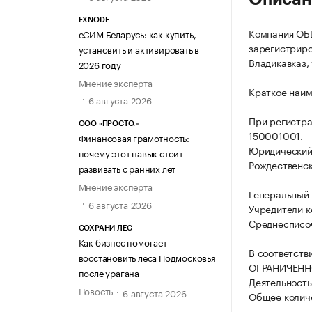
EXNODE
Компания О
еСИМ Беларусь: как купить,
зарегистриров
установить и активировать в
Владикавказ, у
2026 году
Мнение эксперта
Краткое наи
6 августа 2026
При регистр
ООО «ПРОСТО.»
150001001.
Финансовая грамотность:
Юридический а
почему этот навык стоит
Рождественская
развивать с ранних лет
Мнение эксперта
Генеральный 
6 августа 2026
Учредители к
Среднесписоч
СОХРАНИ ЛЕС
Как бизнес помогает
В соответств
восстановить леса Подмосковья
ОГРАНИЧЕНН
после урагана
Деятельность
Новость
6 августа 2026
Общее количе