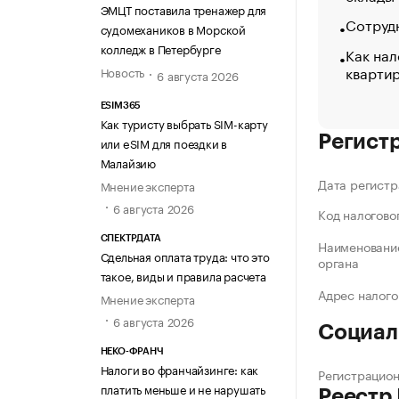
ЭМЦТ поставила тренажер для
Сотрудн
судомехаников в Морской
колледж в Петербурге
Как нал
кварти
Новость
6 августа 2026
ESIM365
Как туристу выбрать SIM-карту
Регист
или eSIM для поездки в
Малайзию
Дата регистр
Мнение эксперта
6 августа 2026
Код налогово
СПЕКТРДАТА
Наименование
Сдельная оплата труда: что это
органа
такое, виды и правила расчета
Адрес налого
Мнение эксперта
6 августа 2026
Социал
НЕКО-ФРАНЧ
Налоги во франчайзинге: как
Регистрацио
платить меньше и не нарушать
Реестр