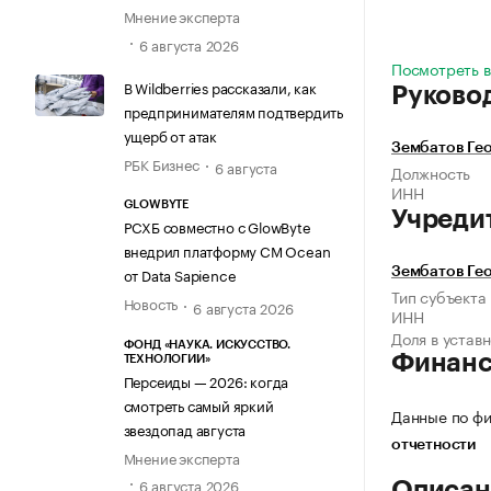
Мнение эксперта
6 августа 2026
Посмотреть в
В Wildberries рассказали, как
Руково
предпринимателям подтвердить
ущерб от атак
Зембатов Ге
РБК Бизнес
6 августа
Должность
ИНН
GLOWBYTE
Учреди
РСХБ совместно с GlowByte
внедрил платформу CM Ocean
от Data Sapience
Зембатов Ге
Тип субъекта
Новость
6 августа 2026
ИНН
Доля в устав
ФОНД «НАУКА. ИСКУССТВО.
Финан
ТЕХНОЛОГИИ»
Персеиды — 2026: когда
смотреть самый яркий
Данные по фи
звездопад августа
отчетности
Мнение эксперта
6 августа 2026
Описан