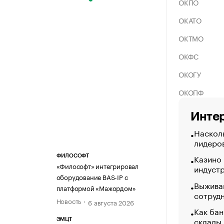
ОКПО
ОКАТО
ОКТМО
ОКФС
ОКОГУ
ОКОПФ
Интер
Насколь
лидеро
Казино
ФИЛОСОФТ
«Философт» интегрировал
индуст
оборудование BAS-IP с
Выжива
платформой «Мажордом»
сотруд
Новость
6 августа 2026
Как бан
склады
ЭМЦТ