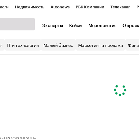
асли
Недвижимость
Autonews
РБК Компании
Телеканал
Р
К Курсы
РБК Life
Тренды
Визионеры
Национальные проекты
Эксперты
Кейсы
Мероприятия
О прое
уб
Исследования
Кредитные рейтинги
Франшизы
Газета
ия
IT и технологии
Малый бизнес
Маркетинг и продажи
Фина
Проверка контрагентов
Политика
Экономика
Бизнес
ы
 «ПРОФКОНСАЛТ»