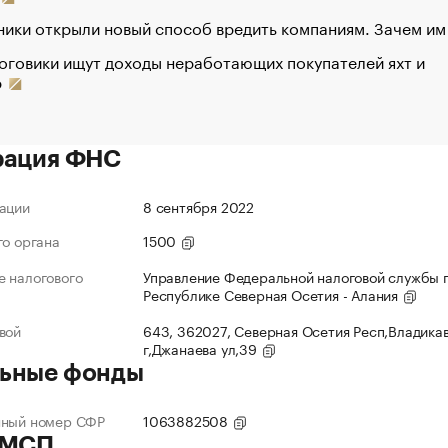
ики открыли новый способ вредить компаниям. Зачем им
оговики ищут доходы неработающих покупателей яхт и
р
рация ФНС
ации
8 сентября 2022
го органа
1500
 налогового
Управление Федеральной налоговой службы 
Республике Северная Осетия - Алания
вой
643, 362027, Северная Осетия Респ,Владика
г,Джанаева ул,39
ьные фонды
нный номер СФР
1063882508
 МСП