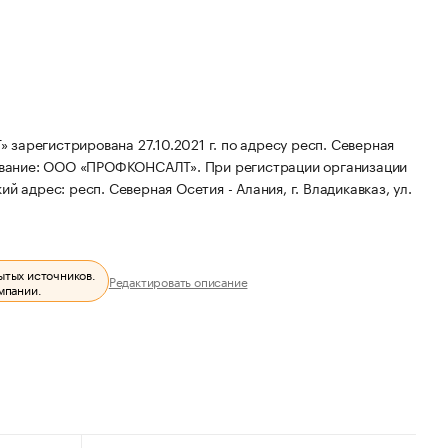
гистрирована 27.10.2021 г. по адресу респ. Северная
ование: ООО «ПРОФКОНСАЛТ».
При регистрации организации
й адрес: респ. Северная Осетия - Алания, г. Владикавказ, ул.
ытых источников.
Редактировать описание
мпании.