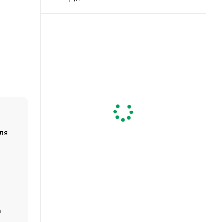
ля
«От спорта тело стареет иначе». Как живет глава ко
создавшей GTA
«Деньги будут не нужны»: что рассказал Маск в инт
Economist
Функции менеджмента: пять ключевых основ эффект
управления
а
ЕС разрешил конфискацию российской нефти — чем
Москва