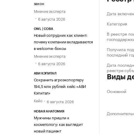
закон
Мнение эксперта
Дата включе
6 августа 2026
Категория
OWL | СОВА
В реестре по
Новый сотрудник как клиент:
господдержк
почему компании вкладываются
в welcome-боксы
Получила под
последний го
Мнение эксперта
6 августа 2026
Дата последн
реестре суб
АВИ КЭПИТАЛ
Виды д
Сохранить агроэкспортеру
194,5 млн рублей: кейс «АВИ
Основной
Кэпитал»
Кейс
6 августа 2026
Дополнитель
НОВАЯ АНАТОМИЯ
Мужчины пришли к
косметологу: как выглядит
новый пациент