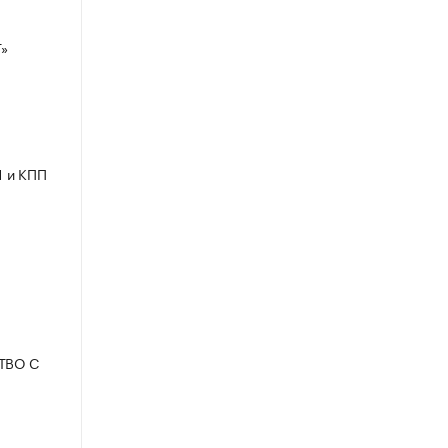
»
1 и КПП
СТВО С