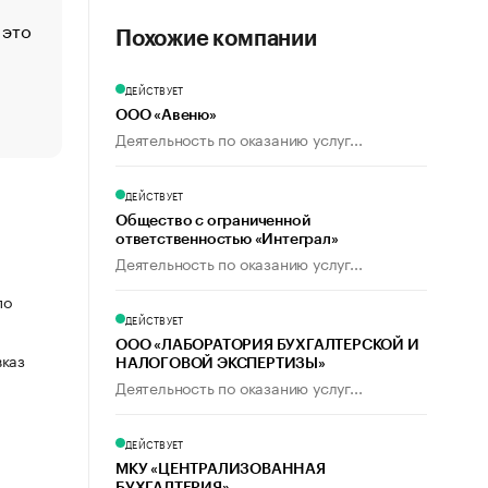
 это
Стресс обеспеченных людей: почему рост доходов 
Похожие компании
счастья
Что обвинения против Павла Дурова значат для Tele
ДЕЙСТВУЕТ
пользователей
ООО «Авеню»
Деятельность по оказанию услуг...
ДЕЙСТВУЕТ
Общество с ограниченной
ответственностью «Интеграл»
Деятельность по оказанию услуг...
по
ДЕЙСТВУЕТ
ООО «ЛАБОРАТОРИЯ БУХГАЛТЕРСКОЙ И
вказ
НАЛОГОВОЙ ЭКСПЕРТИЗЫ»
Деятельность по оказанию услуг...
ДЕЙСТВУЕТ
МКУ «ЦЕНТРАЛИЗОВАННАЯ