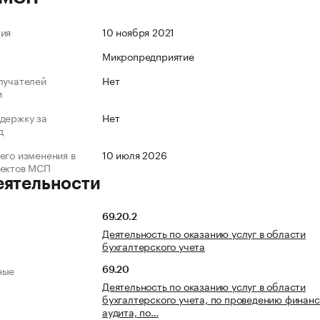
ния
10 ноября 2021
Микропредприятие
лучателей
Нет
и
держку за
Нет
д
его изменения в
10 июля 2026
ъектов МСП
еятельности
69.20.2
Деятельность по оказанию услуг в области
бухгалтерского учета
ные
69.20
Деятельность по оказанию услуг в области
бухгалтерского учета, по проведению финанс
аудита, по…