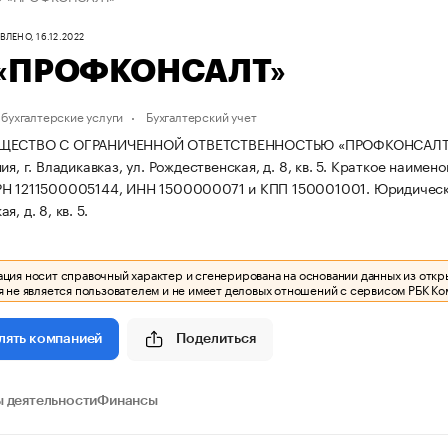
ЛЕНО, 16.12.2022
«ПРОФКОНСАЛТ»
бухгалтерские услуги
Бухгалтерский учет
ЩЕСТВО С ОГРАНИЧЕННОЙ ОТВЕТСТВЕННОСТЬЮ «ПРОФКОНСАЛТ» заре
я, г. Владикавказ, ул. Рождественская, д. 8, кв. 5.
Краткое наимен
РН 1211500005144, ИНН 1500000071 и КПП 150001001.
Юридически
, д. 8, кв. 5.
ия носит справочный характер и сгенерирована на основании данных из откр
 не является пользователем и не имеет деловых отношений с сервисом РБК Ко
Поделиться
лять компанией
 деятельности
Финансы