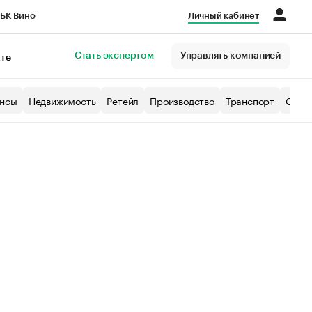
БК Вино
Личный кабинет
Город
Стать экспертом
Управлять компанией
кте
нсы
Недвижимость
Ретейл
Производство
Транспорт
Образ