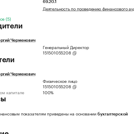
69.20.1
Деятельность по проведению финансового ау
се (5)
дители
оргий Черменович
Генеральный Директор
151501055208
тели
оргий Черменович
Физическое лицо
151501055208
ном капитале
100%
сы
нансовым показателям приведены на основании
бухгалтерской
ие