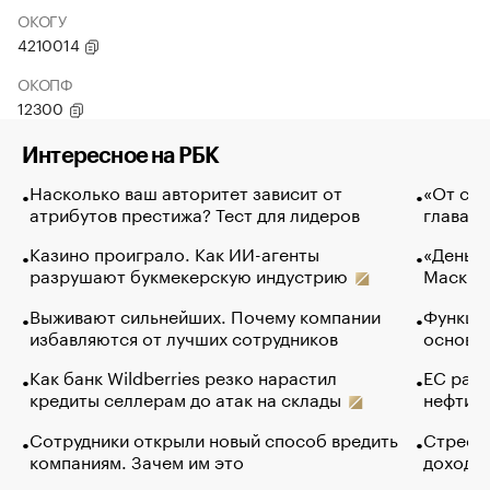
ОКОГУ
4210014
ОКОПФ
12300
Интересное на РБК
Насколько ваш авторитет зависит от
«От спо
атрибутов престижа? Тест для лидеров
глава к
Казино проиграло. Как ИИ-агенты
«Деньги
разрушают букмекерскую индустрию
Маск в 
Выживают сильнейших. Почему компании
Функции
избавляются от лучших сотрудников
основ э
Как банк Wildberries резко нарастил
ЕС раз
кредиты селлерам до атак на склады
нефти —
Сотрудники открыли новый способ вредить
Стресс 
компаниям. Зачем им это
доходов