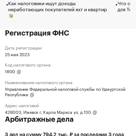
Как налоговики ищут доходы
Что обв
неработающих покупателей яхт и квартир
для Tel
Регистрация ФНС
Дата регистрации
25 мая 2023
Код налогового органа
1800
Наименование налогового органа
Управление Федеральной налоговой службы по Удмуртской
Республике
Адрес налоговой
426003, Ижевск г, Карла Маркса ул, д 130
Арбитражные дела
3 дел на сумму 794,2 тыс. ₽ за последние 3 года