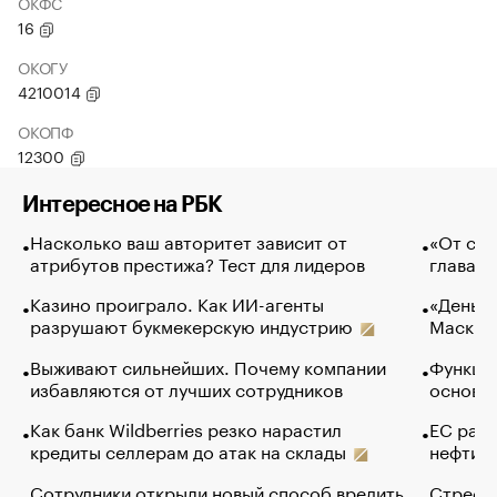
ОКФС
16
ОКОГУ
4210014
ОКОПФ
12300
Интересное на РБК
Насколько ваш авторитет зависит от
«От спо
атрибутов престижа? Тест для лидеров
глава к
Казино проиграло. Как ИИ-агенты
«Деньги
разрушают букмекерскую индустрию
Маск в 
Выживают сильнейших. Почему компании
Функции
избавляются от лучших сотрудников
основ э
Как банк Wildberries резко нарастил
ЕС раз
кредиты селлерам до атак на склады
нефти —
Сотрудники открыли новый способ вредить
Стресс 