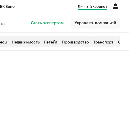
БК Вино
Личный кабинет
Город
Стать экспертом
Управлять компанией
кте
нсы
Недвижимость
Ретейл
Производство
Транспорт
Образ