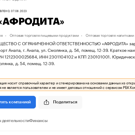
ЛЕНО, 07.08.2023
«АФРОДИТА»
ля
Оптовая торговля пищевыми продуктами
Оптовая торговля напитками
ЩЕСТВО С ОГРАНИЧЕННОЙ ОТВЕТСТВЕННОСТЬЮ «АФРОДИТА» зарегис
рорт Анапа, г. Анапа, ул. Смолянка, д. 54, помещ. 12-39.
Краткое на
РН 1212300025684, ИНН 2301104102 и КПП 230101001.
Юридически
олянка, д. 54, помещ. 12-39.
ия носит справочный характер и сгенерирована на основании данных из откр
 не является пользователем и не имеет деловых отношений с сервисом РБК Ко
Поделиться
лять компанией
 деятельности
Финансы