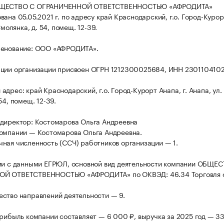
БЩЕСТВО С ОГРАНИЧЕННОЙ ОТВЕТСТВЕННОСТЬЮ «АФРОДИТА»
ана 05.05.2021 г. по адресу край Краснодарский, г.о. Город-Курор
Смолянка, д. 54, помещ. 12-39.
менование: ООО «АФРОДИТА».
ации организации присвоен ОГРН 1212300025684, ИНН 230110410
дрес: край Краснодарский, г.о. Город-Курорт Анапа, г. Анапа, ул.
54, помещ. 12-39.
директор: Костомарова Ольга Андреевна
омпании — Костомарова Ольга Андреевна.
ная численность (ССЧ) работников организации — 1.
ии с данными ЕГРЮЛ, основной вид деятельности компании ОБЩЕ
Й ОТВЕТСТВЕННОСТЬЮ «АФРОДИТА» по ОКВЭД: 46.34 Торговля 
ство направлений деятельности — 9.
прибыль компании составляет — 6 000 ₽, выручка за 2025 год — 3