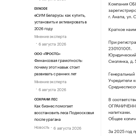
Компания О
зарегистриров
EXNODE
еСИМ Беларусь: как купить,
г. Анапа, ул. 
установить и активировать в
2026 году
Краткое наи
Мнение эксперта
При регистр
6 августа 2026
230101001.
Юридический а
ООО «ПРОСТО.»
Финансовая грамотность:
Смолянка, д. 
почему этот навык стоит
развивать с ранних лет
Генеральный 
Учредители к
Мнение эксперта
Среднесписоч
6 августа 2026
В соответств
СОХРАНИ ЛЕС
ОГРАНИЧЕННО
Как бизнес помогает
напитками.
восстановить леса Подмосковья
Общее количе
после урагана
Новость
6 августа 2026
За 2025 год 