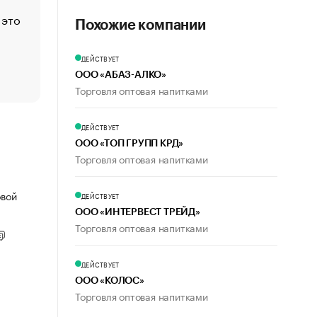
 это
Стресс обеспеченных людей: почему рост доходов 
Похожие компании
счастья
Что обвинения против Павла Дурова значат для Tele
ДЕЙСТВУЕТ
пользователей
ООО «АБАЗ-АЛКО»
Торговля оптовая напитками
ДЕЙСТВУЕТ
ООО «ТОП ГРУПП КРД»
Торговля оптовая напитками
овой
ДЕЙСТВУЕТ
ООО «ИНТЕРВЕСТ ТРЕЙД»
Торговля оптовая напитками
ДЕЙСТВУЕТ
ООО «КОЛОС»
Торговля оптовая напитками