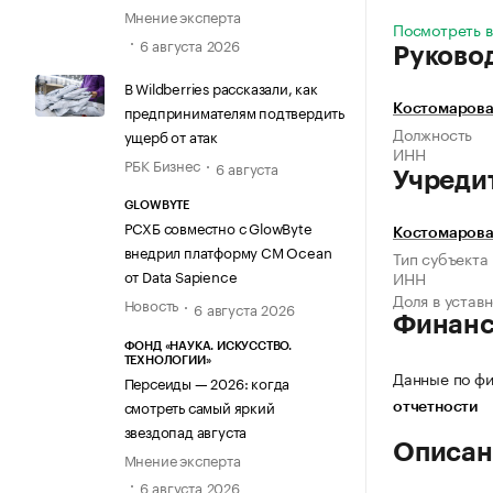
Мнение эксперта
Посмотреть в
6 августа 2026
Руково
В Wildberries рассказали, как
предпринимателям подтвердить
Костомарова
Должность
ущерб от атак
ИНН
РБК Бизнес
6 августа
Учреди
GLOWBYTE
РСХБ совместно с GlowByte
Костомарова
внедрил платформу CM Ocean
Тип субъекта
от Data Sapience
ИНН
Доля в устав
Новость
6 августа 2026
Финан
ФОНД «НАУКА. ИСКУССТВО.
ТЕХНОЛОГИИ»
Данные по фи
Персеиды — 2026: когда
смотреть самый яркий
отчетности
звездопад августа
Описан
Мнение эксперта
6 августа 2026