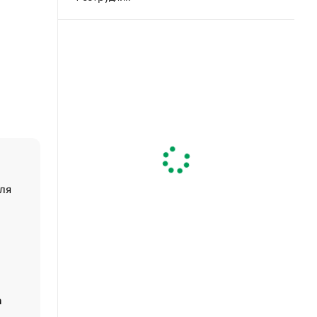
ля
«От спорта тело стареет иначе». Как живет глава ко
создавшей GTA
«Деньги будут не нужны»: что рассказал Маск в инт
Economist
Функции менеджмента: пять ключевых основ эффект
управления
а
ЕС разрешил конфискацию российской нефти — чем
Москва