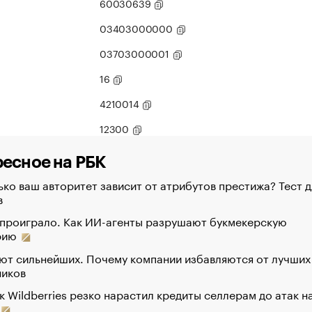
60030639
03403000000
03703000001
16
4210014
12300
есное на РБК
ко ваш авторитет зависит от атрибутов престижа? Тест д
в
 проиграло. Как ИИ-агенты разрушают букмекерскую
рию
ют сильнейших. Почему компании избавляются от лучших
ников
к Wildberries резко нарастил кредиты селлерам до атак н