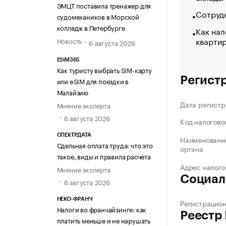
ЭМЦТ поставила тренажер для
Сотрудн
судомехаников в Морской
колледж в Петербурге
Как нал
кварти
Новость
6 августа 2026
ESIM365
Как туристу выбрать SIM-карту
Регист
или eSIM для поездки в
Малайзию
Дата регистр
Мнение эксперта
6 августа 2026
Код налогово
СПЕКТРДАТА
Наименование
Сдельная оплата труда: что это
органа
такое, виды и правила расчета
Адрес налого
Мнение эксперта
Социал
6 августа 2026
НЕКО-ФРАНЧ
Регистрацио
Налоги во франчайзинге: как
Реестр
платить меньше и не нарушать