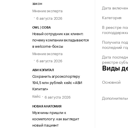
закон
Дата включе
Мнение эксперта
Категория
6 августа 2026
В реестре по
OWL | СОВА
господдержк
Новый сотрудник как клиент:
почему компании вкладываются
Получила под
в welcome-боксы
последний го
Мнение эксперта
Дата последн
6 августа 2026
реестре суб
Виды д
АВИ КЭПИТАЛ
Сохранить агроэкспортеру
Основной
194,5 млн рублей: кейс «АВИ
Кэпитал»
Кейс
6 августа 2026
Дополнитель
НОВАЯ АНАТОМИЯ
Мужчины пришли к
косметологу: как выглядит
новый пациент