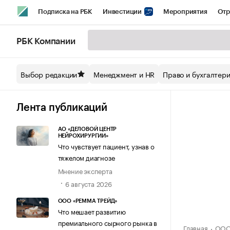
Подписка на РБК
Инвестиции
Мероприятия
Отр
Спорт
Школа управления РБК
РБК Образование
РБ
РБК Компании
Стиль
Крипто
РБК Бизнес-среда
Дискуссионный кл
Выбор редакции
Менеджмент и HR
Право и бухгалтер
Спецпроекты СПб
Конференции СПб
Спецпроекты
Технологии и медиа
Финансы
Рынок наличной валют
Лента публикаций
АО «ДЕЛОВОЙ ЦЕНТР
НЕЙРОХИРУРГИИ»
Что чувствует пациент, узнав о
тяжелом диагнозе
Мнение эксперта
6 августа 2026
ООО «РЕММА ТРЕЙД»
Что мешает развитию
премиального сырного рынка в
Главная
ООО