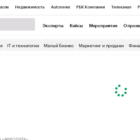
асли
Недвижимость
Autonews
РБК Компании
Телеканал
Р
К Курсы
РБК Life
Тренды
Визионеры
Национальные проекты
Эксперты
Кейсы
Мероприятия
О прое
уб
Исследования
Кредитные рейтинги
Франшизы
Газета
ия
IT и технологии
Малый бизнес
Маркетинг и продажи
Фина
Проверка контрагентов
Политика
Экономика
Бизнес
ы
 «АФРОДИТА»