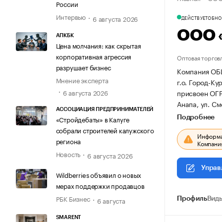
России
Интервью
6 августа 2026
ДЕЙСТВУЕТ
ОБНОВ
ООО 
АПКБК
Цена молчания: как скрытая
корпоративная агрессия
Оптовая торгов
разрушает бизнес
Компания ОБ
Мнение эксперта
г.о. Город-Ку
присвоен ОГ
6 августа 2026
Анапа, ул. См
АССОЦИАЦИЯ ПРЕДПРИНИМАТЕЛЕЙ
Подробнее
«Стройдебаты» в Калуге
собрали строителей калужского
Информац
региона
Компания
Новость
6 августа 2026
Управ
Wildberries объявил о новых
мерах поддержки продавцов
РБК Бизнес
6 августа
Профиль
Виды
SMARENT