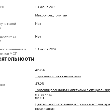
ния
10 июня 2021
Микропредприятие
лучателей
Нет
и
держку за
Нет
д
его изменения в
10 июля 2026
ъектов МСП
еятельности
46.34
Торговля оптовая напитками
ные
47.25
Торговля розничная напитками в специализи
магазинах
55.10
Деятельность гостиниц и прочих мест для вр
проживания