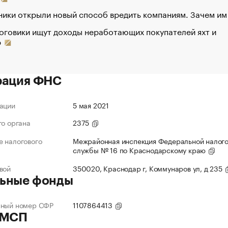
ики открыли новый способ вредить компаниям. Зачем им
оговики ищут доходы неработающих покупателей яхт и
р
рация ФНС
ации
5 мая 2021
го органа
2375
 налогового
Межрайонная инспекция Федеральной налог
службы № 16 по Краснодарскому краю
вой
350020, Краснодар г, Коммунаров ул, д 235
ьные фонды
нный номер СФР
1107864413
 МСП