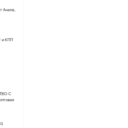
т Анапа,
2 и КПП
СТВО С
оптовая
30