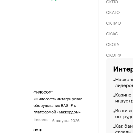
ОКПО
ОКАТО
ОКТМО
ОКФС
ОКОГУ
ОКОПФ
Интер
Насколь
лидеро
Казино
ФИЛОСОФТ
«Философт» интегрировал
индуст
оборудование BAS-IP с
Выжива
платформой «Мажордом»
сотруд
Новость
6 августа 2026
Как бан
склады
ЭМЦТ