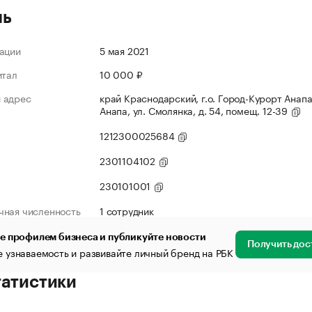
ль
ации
5 мая 2021
итал
10 000 ₽
 адрес
край Краснодарский, г.о. Город-Курорт Анапа,
Анапа, ул. Смолянка, д. 54, помещ. 12-39
1212300025684
2301104102
230101001
чная численность
1 сотрудник
е профилем бизнеса и публикуйте новости
Получить дос
 узнаваемость и развивайте личный бренд на РБК
татистики