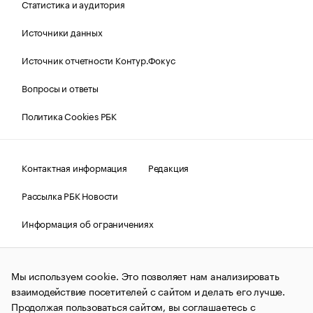
Статистика и аудитория
Источники данных
Источник отчетности Контур.Фокус
Вопросы и ответы
Политика Cookies РБК
Контактная информация
Редакция
Рассылка РБК Новости
Информация об ограничениях
Правовая информация
О соблюдении авторских прав
Мы используем cookie. Это позволяет нам анализировать
© АО «РОСБИЗНЕСКОНСАЛТИНГ»,
1995–2026.
Сообщения
и материалы информационного агентства «РБК»
взаимодействие посетителей с сайтом и делать его лучше.
(зарегистрировано Федеральной службой по надзору в сфере
Продолжая пользоваться сайтом, вы соглашаетесь с
связи, информационных технологий и массовых