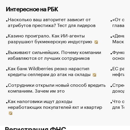
Интересное на РБК
Насколько ваш авторитет зависит от
«От спо
атрибутов престижа? Тест для лидеров
глава к
Казино проиграло. Как ИИ-агенты
«Деньги
разрушают букмекерскую индустрию
Маск в 
Выживают сильнейших. Почему компании
Функции
избавляются от лучших сотрудников
основ э
Как банк Wildberries резко нарастил
ЕС раз
кредиты селлерам до атак на склады
нефти —
Сотрудники открыли новый способ вредить
Стресс 
компаниям. Зачем им это
доходов
Как налоговики ищут доходы
Что обв
неработающих покупателей яхт и квартир
для Tel
Регистрация ФНС