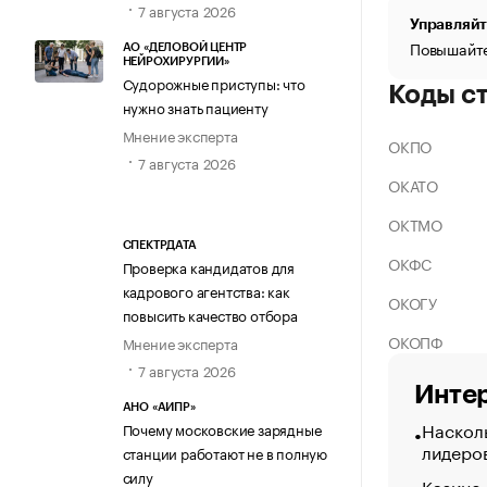
7 августа 2026
Управляйт
Повышайте
АО «ДЕЛОВОЙ ЦЕНТР
НЕЙРОХИРУРГИИ»
Судорожные приступы: что
Коды с
нужно знать пациенту
Мнение эксперта
ОКПО
7 августа 2026
ОКАТО
ОКТМО
СПЕКТРДАТА
ОКФС
Проверка кандидатов для
кадрового агентства: как
ОКОГУ
повысить качество отбора
ОКОПФ
Мнение эксперта
7 августа 2026
Интер
АНО «АИПР»
Насколь
Почему московские зарядные
лидеро
станции работают не в полную
силу
Казино