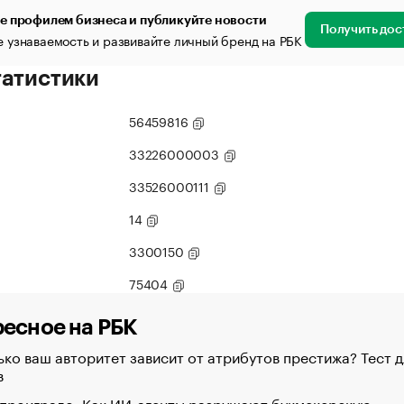
е профилем бизнеса и публикуйте новости
Получить дос
 узнаваемость и развивайте личный бренд на РБК
татистики
56459816
33226000003
33526000111
14
3300150
75404
есное на РБК
ко ваш авторитет зависит от атрибутов престижа? Тест д
в
 проиграло. Как ИИ-агенты разрушают букмекерскую