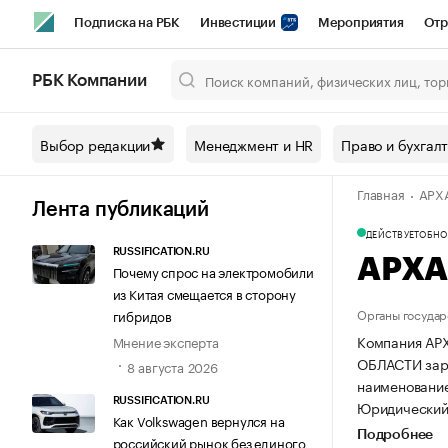
Подписка на РБК
Инвестиции
Мероприятия
Отр
Спорт
Школа управления РБК
РБК Образование
РБ
РБК Компании
Город
Стиль
Крипто
РБК Бизнес-среда
Дискусси
Выбор редакции
Менеджмент и HR
Право и бухгал
Спецпроекты СПб
Конференции СПб
Спецпроекты
Главная
АРХ
Технологии и медиа
Финансы
Рынок наличной валют
Лента публикаций
ДЕЙСТВУЕТ
ОБНОВ
RUSSIFICATION.RU
АРХА
Почему спрос на электромобили
из Китая смещается в сторону
Органы государ
гибридов
Компания А
Мнение эксперта
ОБЛАСТИ зарег
8 августа 2026
наименовани
RUSSIFICATION.RU
Юридический а
Как Volkswagen вернулся на
Подробнее
российский рынок без единого