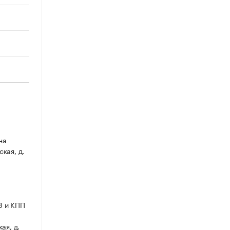
на
ская, д.
8 и КПП
ая, д.