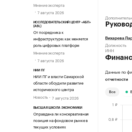
Мнение эксперта
7 августа 2026
Дополнитель
ИССЛЕДОВАТЕЛЬСКИЙ ЦЕНТР «АБП»
Руково
(ABL)
От посредника к
инфраструктуре: как меняется
Вихарева Ла
Должность
роль цифровых платформ
ИНН
Мнение эксперта
Финан
7 августа 2026
Данные по фи
НИИ ПГ
НИИ ПГ и власти Самарской
отчетности
области обсудили развитие
исторического центра
Все
Новость
7 августа 2026
ВЫСШАЯ ШКОЛА ЭКОНОМИКИ
Оправдана ли консервативная
позиция на фондовом рынке в
текущих условиях