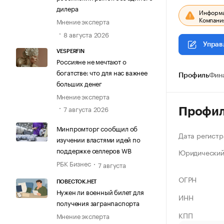
дилера
Информац
Компания
Мнение эксперта
8 августа 2026
Управ
VESPERFIN
Россияне не мечтают о
богатстве: что для нас важнее
Профиль
Фин
больших денег
Мнение эксперта
7 августа 2026
Профи
Минпромторг сообщил об
Дата регистр
изучении властями идей по
поддержке селлеров WB
Юридический
РБК Бизнес
7 августа
ОГРН
ПОВЕСТОК.НЕТ
Нужен ли военный билет для
ИНН
получения загранпаспорта
КПП
Мнение эксперта