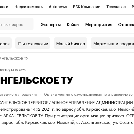
асли
Недвижимость
Autonews
РБК Компании
Телеканал
Р
К Курсы
РБК Life
Тренды
Визионеры
Национальные проекты
Эксперты
Кейсы
Мероприятия
О прое
онный клуб
Исследования
Кредитные рейтинги
Франшизы
Г
терия
IT и технологии
Малый бизнес
Маркетинг и прода
Проверка контрагентов
Политика
Экономика
Бизнес
АНГЕЛЬСКОЕ ТУ
ы
ЛЕНО, 14.10.2025
НГЕЛЬСКОЕ ТУ
ственного управления
Органы местного самоуправления по управлению во
РХАНГЕЛЬСКОЕ ТЕРРИТОРИАЛЬНОЕ УПРАВЛЕНИЕ АДМИНИСТРАЦИ
истрирована 14.12.2021 г. по адресу обл. Кировская, м.о. Немский,
е: АРХАНГЕЛЬСКОЕ ТУ.
При регистрации организации присвоен ОГ
дрес: обл. Кировская, м.о. Немский, с. Архангельское, ул. Советска