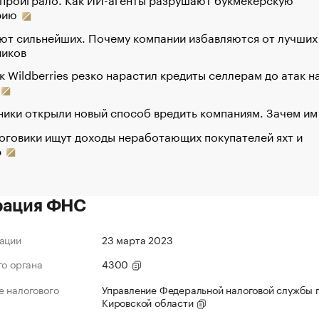
рию
ют сильнейших. Почему компании избавляются от лучших
ников
к Wildberries резко нарастил кредиты селлерам до атак н
ики открыли новый способ вредить компаниям. Зачем им
оговики ищут доходы неработающих покупателей яхт и
р
рация ФНС
ации
23 марта 2023
го органа
4300
 налогового
Управление Федеральной налоговой службы 
Кировской области