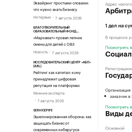
Эквайринг простыми словами:
Адрес налого
что нужно знать бизнесу
Арбитр
Интервью
7 августа 2026
1 дел на с
БЛАГОТВОРИТЕЛЬНЫЙ
ОБРАЗОВАТЕЛЬНЫЙ ФОНД
«МАРХАМАТ»
В процессе 
«Мархамат» провел летние
смены для детей с ОВЗ
Посмотреть 
Новость
7 августа 2026
Социал
ИССЛЕДОВАТЕЛЬСКИЙ ЦЕНТР «АБП»
(ABL)
Регистрацио
Рейтинг как капитал: кому
Госуда
принадлежит цифровая
репутация на платформах
Организация
Мнение эксперта
заказчик в
7 августа 2026
Посмотреть 
SERVICEPIPE
Виды д
Эшелонированная оборона: как
защищать бизнес от
Основной
современных киберугроз