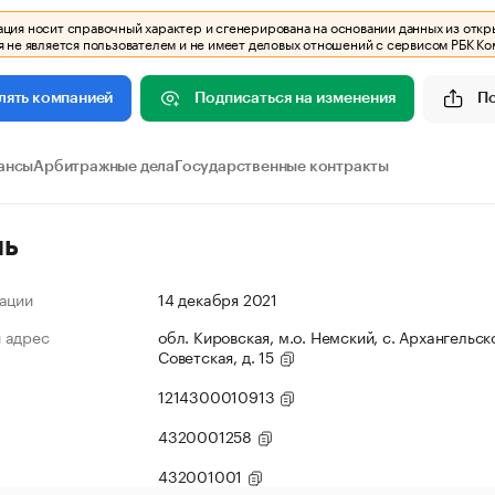
ия носит справочный характер и сгенерирована на основании данных из откр
 не является пользователем и не имеет деловых отношений с сервисом РБК Ко
Подписаться на изменения
П
лять компанией
ансы
Арбитражные дела
Государственные контракты
ль
ации
14 декабря 2021
 адрес
обл. Кировская, м.о. Немский, с. Архангельско
Советская, д. 15
1214300010913
4320001258
432001001