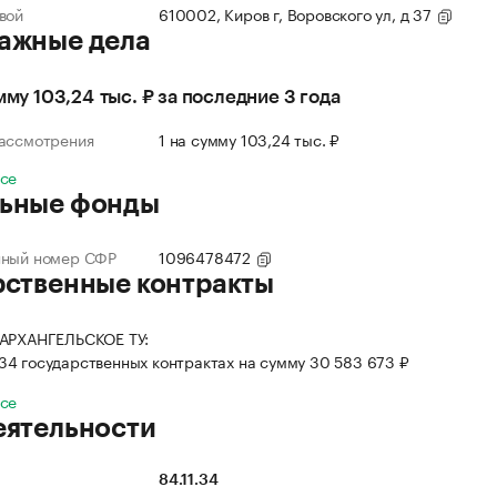
вой
610002, Киров г, Воровского ул, д 37
ажные дела
умму 103,24 тыс. ₽ за последние 3 года
рассмотрения
1 на сумму 103,24 тыс. ₽
все
ьные фонды
нный номер СФР
1096478472
рственные контракты
 АРХАНГЕЛЬСКОЕ ТУ:
 34 государственных контрактах на сумму 30 583 673 ₽
все
еятельности
84.11.34