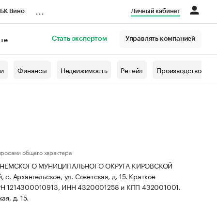
...
БК Вино
Личный кабинет
Стать экспертом
Управлять компанией
кте
азета
жи
Финансы
Недвижимость
Ретейл
Производство
просами общего характера
И НЕМСКОГО МУНИЦИПАЛЬНОГО ОКРУГА КИРОВСКОЙ
 с. Архангельское, ул. Советская, д. 15.
Краткое
РН 1214300010913, ИНН 4320001258 и КПП 432001001.
я, д. 15.