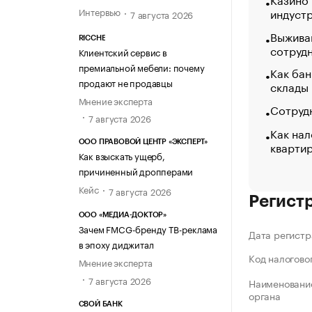
индуст
Интервью
7 августа 2026
Выжива
RICCHE
сотруд
Клиентский сервис в
премиальной мебели: почему
Как бан
продают не продавцы
склады
Мнение эксперта
Сотрудн
7 августа 2026
Как нал
кварти
ООО ПРАВОВОЙ ЦЕНТР «ЭКСПЕРТ»
Как взыскать ущерб,
причиненный дропперами
Кейс
7 августа 2026
Регист
ООО «МЕДИА-ДОКТОР»
Зачем FMCG-бренду ТВ-реклама
Дата регистр
в эпоху диджитал
Код налогово
Мнение эксперта
7 августа 2026
Наименование
органа
СВОЙ БАНК