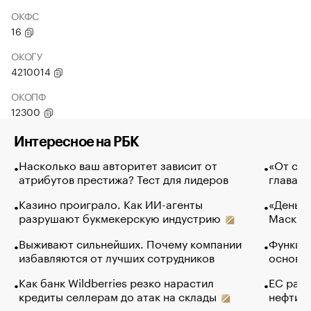
ОКФС
16
ОКОГУ
4210014
ОКОПФ
12300
Интересное на РБК
Насколько ваш авторитет зависит от
«От спо
атрибутов престижа? Тест для лидеров
глава к
Казино проиграло. Как ИИ-агенты
«Деньги
разрушают букмекерскую индустрию
Маск в 
Выживают сильнейших. Почему компании
Функции
избавляются от лучших сотрудников
основ э
Как банк Wildberries резко нарастил
ЕС раз
кредиты селлерам до атак на склады
нефти —