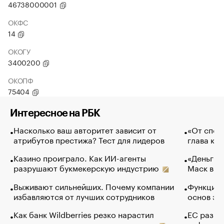
46738000001
ОКФС
14
ОКОГУ
3400200
ОКОПФ
75404
Интересное на РБК
Насколько ваш авторитет зависит от
«От спор
атрибутов престижа? Тест для лидеров
глава ко
Казино проиграло. Как ИИ-агенты
«Деньги б
разрушают букмекерскую индустрию
Маск в и
Выживают сильнейших. Почему компании
Функции 
избавляются от лучших сотрудников
основ эф
Как банк Wildberries резко нарастил
ЕС разре
кредиты селлерам до атак на склады
нефти — 