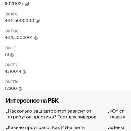
60131027
ОКАТО
46455000000
ОКТМО
46755000001
ОКФС
16
ОКОГУ
4210014
ОКОПФ
12300
Интересное на РБК
Насколько ваш авторитет зависит от
«От спор
атрибутов престижа? Тест для лидеров
глава ко
Казино проиграло. Как ИИ-агенты
«Деньги б