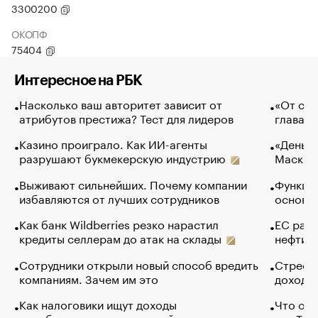
3300200
ОКОПФ
75404
Интересное на РБК
Насколько ваш авторитет зависит от
«От спо
атрибутов престижа? Тест для лидеров
глава к
Казино проиграло. Как ИИ-агенты
«Деньги
разрушают букмекерскую индустрию
Маск в 
Выживают сильнейших. Почему компании
Функции
избавляются от лучших сотрудников
основ э
Как банк Wildberries резко нарастил
ЕС раз
кредиты селлерам до атак на склады
нефти —
Сотрудники открыли новый способ вредить
Стресс 
компаниям. Зачем им это
доходов
Как налоговики ищут доходы
Что обв
неработающих покупателей яхт и квартир
для Tel