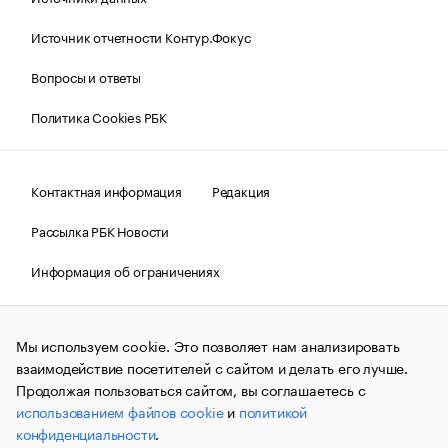
Источник отчетности Контур.Фокус
Вопросы и ответы
Политика Cookies РБК
Контактная информация
Редакция
Рассылка РБК Новости
Информация об ограничениях
Правовая информация
О соблюдении авторских прав
Мы используем cookie. Это позволяет нам анализировать
© АО «РОСБИЗНЕСКОНСАЛТИНГ»,
1995–2026.
Сообщения
и материалы информационного агентства «РБК»
взаимодействие посетителей с сайтом и делать его лучше.
(зарегистрировано Федеральной службой по надзору в сфере
Продолжая пользоваться сайтом, вы соглашаетесь с
связи, информационных технологий и массовых
использованием файлов cookie
и
политикой
коммуникаций (Роскомнадзор) 09.12.2015 за номером ИА
№ФС77-63848) сопровождаются пометкой «РБК». Отдельные
конфиденциальности
.
публикации могут содержать информацию,