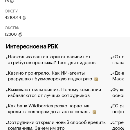
16
ОКОГУ
4210014
ОКОПФ
12300
Интересное на РБК
Насколько ваш авторитет зависит от
«От спо
атрибутов престижа? Тест для лидеров
глава к
Казино проиграло. Как ИИ-агенты
«Деньги
разрушают букмекерскую индустрию
Маск в 
Выживают сильнейших. Почему компании
Функции
избавляются от лучших сотрудников
основ э
Как банк Wildberries резко нарастил
ЕС раз
кредиты селлерам до атак на склады
нефти —
Сотрудники открыли новый способ вредить
Стресс 
компаниям. Зачем им это
доходов