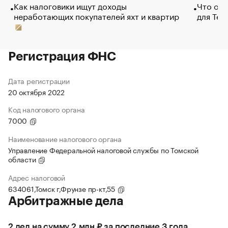
Как налоговики ищут доходы
Что обв
неработающих покупателей яхт и квартир
для Tel
Регистрация ФНС
Дата регистрации
20 октября 2022
Код налогового органа
7000
Наименование налогового органа
Управление Федеральной налоговой службы по Томской
области
Адрес налоговой
634061,Томск г,Фрунзе пр-кт,55
Арбитражные дела
2 дел на сумму 2 млн ₽ за последние 3 года