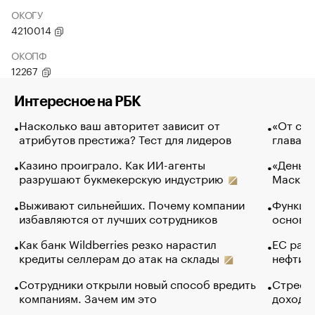
ОКОГУ
4210014
ОКОПФ
12267
Интересное на РБК
Насколько ваш авторитет зависит от
«От спо
атрибутов престижа? Тест для лидеров
глава к
Казино проиграло. Как ИИ-агенты
«Деньги
разрушают букмекерскую индустрию
Маск в 
Выживают сильнейших. Почему компании
Функции
избавляются от лучших сотрудников
основ э
Как банк Wildberries резко нарастил
ЕС раз
кредиты селлерам до атак на склады
нефти —
Сотрудники открыли новый способ вредить
Стресс 
компаниям. Зачем им это
доходов