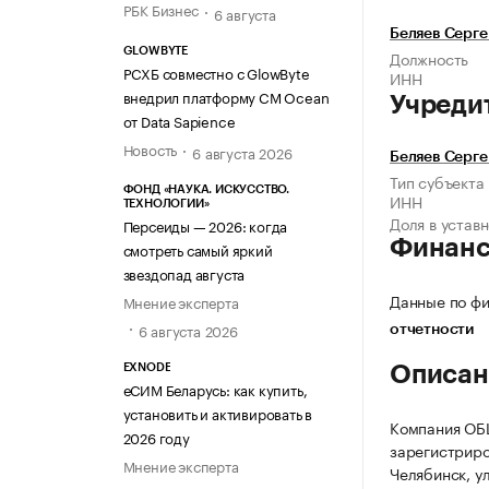
РБК Бизнес
6 августа
Беляев Серг
GLOWBYTE
Должность
РСХБ совместно с GlowByte
ИНН
внедрил платформу CM Ocean
Учреди
от Data Sapience
Новость
6 августа 2026
Беляев Серг
Тип субъекта
ФОНД «НАУКА. ИСКУССТВО.
ИНН
ТЕХНОЛОГИИ»
Доля в устав
Персеиды — 2026: когда
Финан
смотреть самый яркий
звездопад августа
Данные по фи
Мнение эксперта
6 августа 2026
отчетности
EXNODE
Описан
еСИМ Беларусь: как купить,
установить и активировать в
Компания О
2026 году
зарегистриров
Мнение эксперта
Челябинск, ул