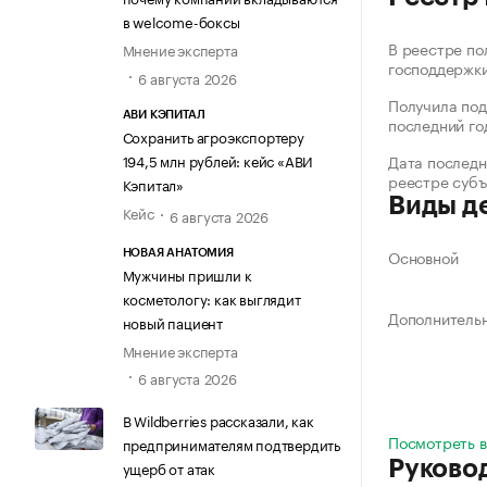
в welcome-боксы
В реестре по
Мнение эксперта
господдержк
6 августа 2026
Получила под
АВИ КЭПИТАЛ
последний го
Сохранить агроэкспортеру
194,5 млн рублей: кейс «АВИ
Дата последн
реестре суб
Кэпитал»
Виды д
Кейс
6 августа 2026
Основной
НОВАЯ АНАТОМИЯ
Мужчины пришли к
косметологу: как выглядит
Дополнитель
новый пациент
Мнение эксперта
6 августа 2026
В Wildberries рассказали, как
Посмотреть в
предпринимателям подтвердить
Руково
ущерб от атак