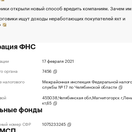
ики открыли новый способ вредить компаниям. Зачем им
оговики ищут доходы неработающих покупателей яхт и
р
рация ФНС
ации
17 февраля 2021
го органа
7456
 налогового
Межрайонная инспекция Федеральной налог
службы № 17 по Челябинской области
вой
455038,Челябинская обл,Магнитогорск г,Лен
кт,65
ьные фонды
нный номер СФР
1075233245
 МСП