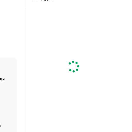
ля
«От спорта тело стареет иначе». Как живет глава ко
создавшей GTA
«Деньги будут не нужны»: что рассказал Маск в инт
Economist
Функции менеджмента: пять ключевых основ эффект
управления
а
ЕС разрешил конфискацию российской нефти — чем
Москва