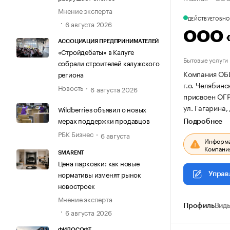
Мнение эксперта
ДЕЙСТВУЕТ
ОБНОВ
6 августа 2026
ООО 
АССОЦИАЦИЯ ПРЕДПРИНИМАТЕЛЕЙ
«Стройдебаты» в Калуге
Бытовые услуги
собрали строителей калужского
Компания ОБ
региона
г.о. Челябинс
Новость
6 августа 2026
присвоен ОГ
ул. Гагарина, 
Wildberries объявил о новых
мерах поддержки продавцов
Подробнее
РБК Бизнес
6 августа
Информац
Компания
SMARENT
Цена парковки: как новые
нормативы изменят рынок
Управ
новостроек
Мнение эксперта
Профиль
Виды
6 августа 2026
ФИЛОСОФТ