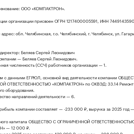
менование: ООО «КОМПАКТРОН».
ации организации присвоен ОГРН 1217400005591, ИНН 744914359
дрес: обл. Челябинская, г.о. Челябинский, г. Челябинск, ул. Гагари
директор: Беляев Сергей Леонидович
омпании — Беляев Сергей Леонидович.
ная численность (ССЧ) работников организации — 1.
ии с данными ЕГРЮЛ, основной вид деятельности компании ОБЩЕ
ОЙ ОТВЕТСТВЕННОСТЬЮ «КОМПАКТРОН» по ОКВЭД: 33.14 Ремонт
го оборудования.
ство направлений деятельности — 6.
прибыль компании составляет — -233 000 ₽, выручка за 2025 год 
вного капитала ОБЩЕСТВО С ОГРАНИЧЕННОЙ ОТВЕТСТВЕННОСТЬ
» — 12 000 ₽.
ачало 2025 года составила 429 000 ₽, на конец — 208 000 ₽.