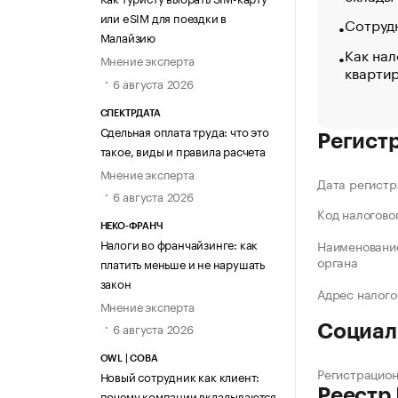
или eSIM для поездки в
Сотрудн
Малайзию
Как нал
Мнение эксперта
кварти
6 августа 2026
СПЕКТРДАТА
Сдельная оплата труда: что это
Регист
такое, виды и правила расчета
Мнение эксперта
Дата регистр
6 августа 2026
Код налогово
НЕКО-ФРАНЧ
Налоги во франчайзинге: как
Наименование
органа
платить меньше и не нарушать
закон
Адрес налого
Мнение эксперта
6 августа 2026
Социал
OWL | СОВА
Регистрацио
Новый сотрудник как клиент:
Реестр
почему компании вкладываются