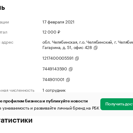
ль
ации
17 февраля 2021
итал
12 000 ₽
 адрес
обл. Челябинская, г.о. Челябинский, г. Челябин
Гагарина, д. 51, офис 428
1217400005591
7449143590
744901001
чная численность
1 сотрудник
е профилем бизнеса и публикуйте новости
Получить дос
 узнаваемость и развивайте личный бренд на РБК
татистики