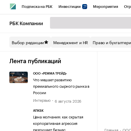
Подписка на РБК
Инвестиции
Мероприятия
Отр
Спорт
Школа управления РБК
РБК Образование
РБ
РБК Компании
Стиль
Крипто
РБК Бизнес-среда
Дискуссионный кл
Выбор редакции
Менеджмент и HR
Право и бухгалтер
Спецпроекты СПб
Конференции СПб
Спецпроекты
Технологии и медиа
Финансы
Рынок наличной валют
Лента публикаций
ООО «РЕММА ТРЕЙД»
Что мешает развитию
премиального сырного рынка в
России
Интервью
6 августа 2026
АПКБК
Цена молчания: как скрытая
корпоративная агрессия
разрушает бизнес
Главная
ООО