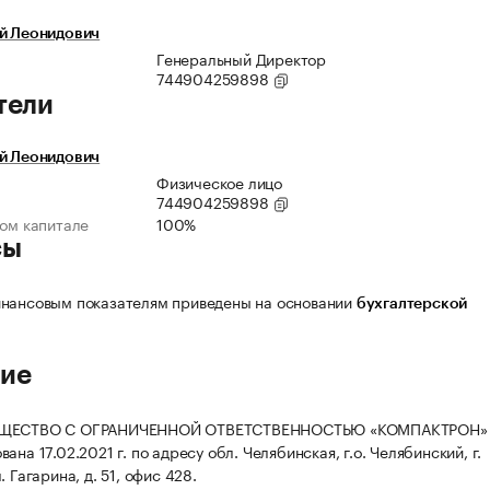
ей Леонидович
Генеральный Директор
744904259898
тели
ей Леонидович
Физическое лицо
744904259898
ном капитале
100%
сы
нансовым показателям приведены на основании
бухгалтерской
ие
БЩЕСТВО С ОГРАНИЧЕННОЙ ОТВЕТСТВЕННОСТЬЮ «КОМПАКТРОН»
ана 17.02.2021 г. по адресу обл. Челябинская, г.о. Челябинский, г.
. Гагарина, д. 51, офис 428.