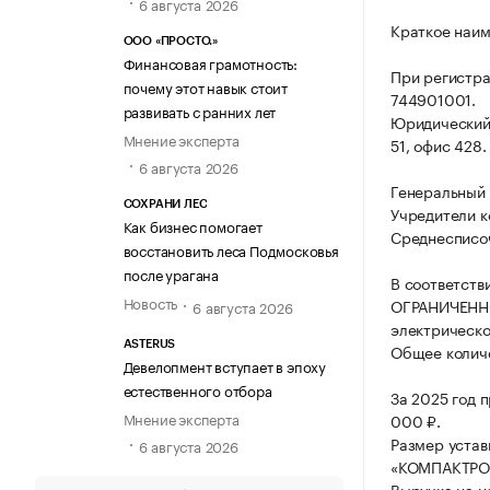
6 августа 2026
Краткое наи
ООО «ПРОСТО.»
Финансовая грамотность:
При регистр
почему этот навык стоит
744901001.
развивать с ранних лет
Юридический а
Мнение эксперта
51, офис 428.
6 августа 2026
Генеральный 
СОХРАНИ ЛЕС
Учредители к
Как бизнес помогает
Среднесписоч
восстановить леса Подмосковья
после урагана
В соответств
Новость
ОГРАНИЧЕНН
6 августа 2026
электрическо
ASTERUS
Общее количе
Девелопмент вступает в эпоху
естественного отбора
За 2025 год 
Мнение эксперта
000 ₽.
Размер уста
6 августа 2026
«КОМПАКТРОН
Выручка на н