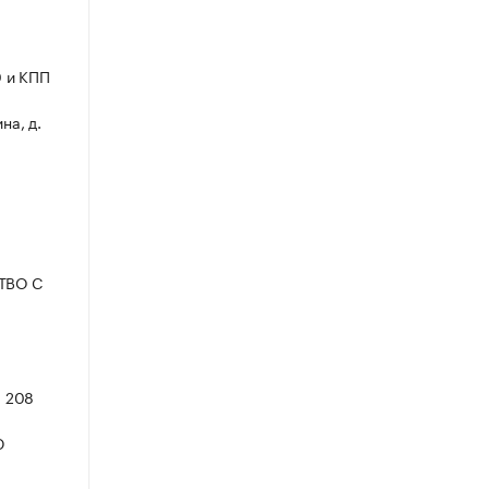
0 и КПП
на, д.
СТВО С
— 208
Ю