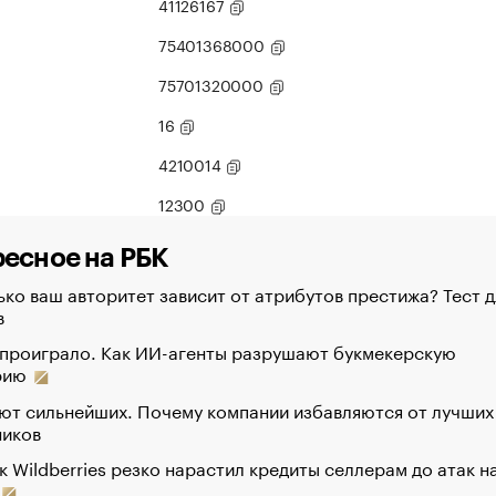
41126167
75401368000
75701320000
16
4210014
12300
есное на РБК
ко ваш авторитет зависит от атрибутов престижа? Тест д
в
 проиграло. Как ИИ-агенты разрушают букмекерскую
рию
ют сильнейших. Почему компании избавляются от лучших
ников
к Wildberries резко нарастил кредиты селлерам до атак н