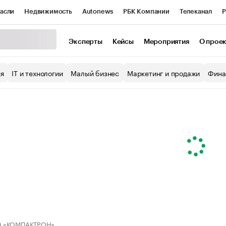
асли
Недвижимость
Autonews
РБК Компании
Телеканал
Р
К Курсы
РБК Life
Тренды
Визионеры
Национальные проекты
Эксперты
Кейсы
Мероприятия
О прое
уб
Исследования
Кредитные рейтинги
Франшизы
Газета
ия
IT и технологии
Малый бизнес
Маркетинг и продажи
Фина
Проверка контрагентов
Политика
Экономика
Бизнес
ы
 «КОМПАКТРОН»