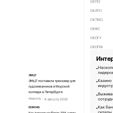
ОКПО
ОКАТО
ОКТМО
ОКФС
ОКОГУ
ОКОПФ
Интер
Насколь
лидеро
ЭМЦТ
Казино
ЭМЦТ поставила тренажер для
индуст
судомехаников в Морской
колледж в Петербурге
Выжива
сотруд
Новость
6 августа 2026
Как бан
ESIM365
склады
Как туристу выбрать SIM-карту