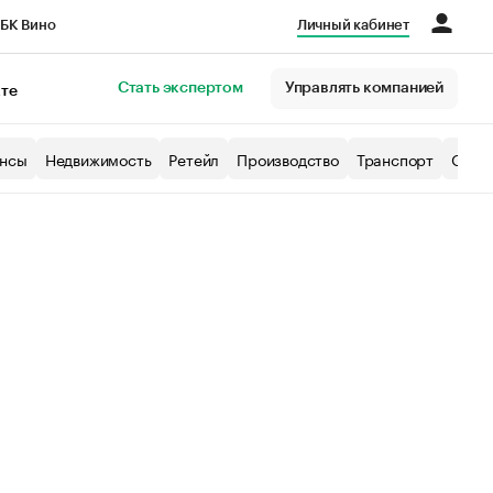
БК Вино
Личный кабинет
Город
Стать экспертом
Управлять компанией
кте
нсы
Недвижимость
Ретейл
Производство
Транспорт
Образ