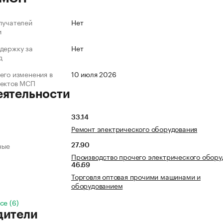
лучателей
Нет
и
держку за
Нет
д
его изменения в
10 июля 2026
ъектов МСП
еятельности
33.14
Ремонт электрического оборудования
ные
27.90
Производство прочего электрического обору
46.69
Торговля оптовая прочими машинами и
оборудованием
се (6)
дители