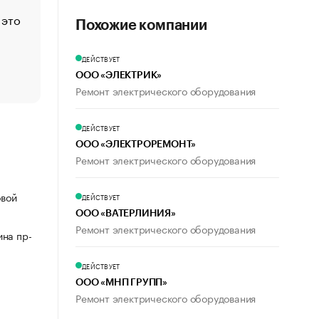
 это
Стресс обеспеченных людей: почему рост доходов 
Похожие компании
счастья
Что обвинения против Павла Дурова значат для Tele
ДЕЙСТВУЕТ
пользователей
ООО «ЭЛЕКТРИК»
Ремонт электрического оборудования
ДЕЙСТВУЕТ
ООО «ЭЛЕКТРОРЕМОНТ»
Ремонт электрического оборудования
овой
ДЕЙСТВУЕТ
ООО «ВАТЕРЛИНИЯ»
Ремонт электрического оборудования
ина пр-
ДЕЙСТВУЕТ
ООО «МНП ГРУПП»
Ремонт электрического оборудования