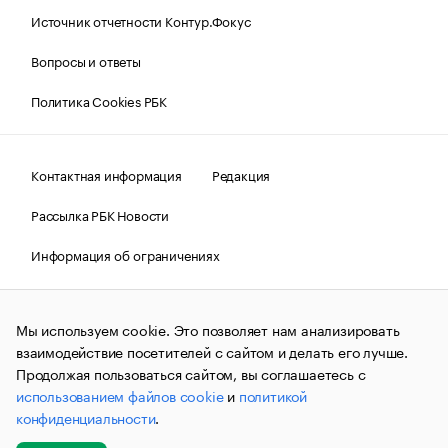
Источник отчетности Контур.Фокус
Вопросы и ответы
Политика Cookies РБК
Контактная информация
Редакция
Рассылка РБК Новости
Информация об ограничениях
Правовая информация
О соблюдении авторских прав
Мы используем cookie. Это позволяет нам анализировать
© АО «РОСБИЗНЕСКОНСАЛТИНГ»,
1995–2026.
Сообщения
и материалы информационного агентства «РБК»
взаимодействие посетителей с сайтом и делать его лучше.
(зарегистрировано Федеральной службой по надзору в сфере
Продолжая пользоваться сайтом, вы соглашаетесь с
связи, информационных технологий и массовых
использованием файлов cookie
и
политикой
коммуникаций (Роскомнадзор) 09.12.2015 за номером ИА
№ФС77-63848) сопровождаются пометкой «РБК». Отдельные
конфиденциальности
.
публикации могут содержать информацию,
не предназначенную для пользователей