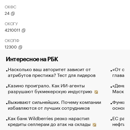
ОКФС
24
ОКОГУ
4210011
ОКОПФ
12300
Интересное на РБК
Насколько ваш авторитет зависит от
«От спо
атрибутов престижа? Тест для лидеров
глава к
Казино проиграло. Как ИИ-агенты
«Деньги
разрушают букмекерскую индустрию
Маск в 
Выживают сильнейших. Почему компании
Функции
избавляются от лучших сотрудников
основ э
Как банк Wildberries резко нарастил
ЕС раз
кредиты селлерам до атак на склады
нефти —