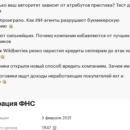
ко ваш авторитет зависит от атрибутов престижа? Тест д
в
 проиграло. Как ИИ-агенты разрушают букмекерскую
рию
ют сильнейших. Почему компании избавляются от лучших
ников
к Wildberries резко нарастил кредиты селлерам до атак н
ики открыли новый способ вредить компаниям. Зачем им
оговики ищут доходы неработающих покупателей яхт и
р
рация ФНС
ации
3 февраля 2021
го органа
7847