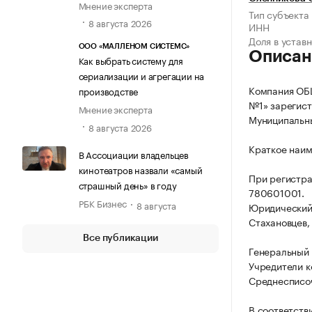
Мнение эксперта
Тип субъекта
8 августа 2026
ИНН
Доля в устав
ООО «МАЛЛЕНОМ СИСТЕМС»
Описан
Как выбрать систему для
сериализации и агрегации на
Компания О
производстве
№1» зарегистр
Мнение эксперта
Муниципальный
8 августа 2026
Краткое наи
В Ассоциации владельцев
кинотеатров назвали «самый
При регистр
страшный день» в году
780601001.
РБК Бизнес
8 августа
Юридический а
Стахановцев, д
Все публикации
Генеральный 
Учредители к
Среднесписоч
В соответств