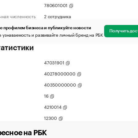
780601001
чная численность
2 сотрудника
е профилем бизнеса и публикуйте новости
Получить дос
 узнаваемость и развивайте личный бренд на РБК
татистики
47031901
40278000000
40350000000
16
4210014
12300
есное на РБК