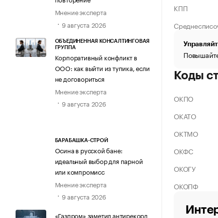
КПП
Мнение эксперта
9 августа 2026
Среднесписо
ОБЪЕДИНЕННАЯ КОНСАЛТИНГОВАЯ
Управляйт
ГРУППА
Повышайте
Корпоративный конфликт в
ООО: как выйти из тупика, если
Коды с
не договориться
Мнение эксперта
ОКПО
9 августа 2026
ОКАТО
ОКТМО
БАРАБАШКА-СТРОЙ
Осина в русской бане:
ОКФС
идеальный выбор для парной
ОКОГУ
или компромисс
Мнение эксперта
ОКОПФ
9 августа 2026
Интер
«Газпром» заметил антирекорд