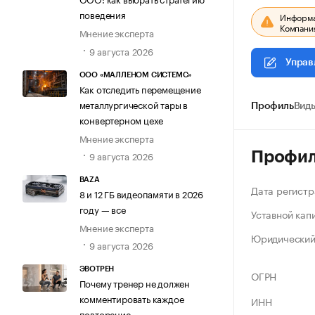
поведения
Информац
Компания
Мнение эксперта
9 августа 2026
Управ
ООО «МАЛЛЕНОМ СИСТЕМС»
Как отследить перемещение
металлургической тары в
Профиль
Виды
конвертерном цехе
Мнение эксперта
Профи
9 августа 2026
BAZA
Дата регистр
8 и 12 ГБ видеопамяти в 2026
году — все
Уставной кап
Мнение эксперта
Юридический
9 августа 2026
ЭВОТРЕН
ОГРН
Почему тренер не должен
комментировать каждое
ИНН
повторение