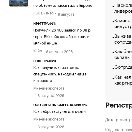
Насколь
по объему запасов газа в Европе
лидеро
РБК Бизнес
8 августа
Казино
индуст
НЕФТЕТРАФИК
Получили 26 468 заявок по 38 р
Выжива
через ВК: кейс онлайн-школы в
сотруд
мягкой нише
Как бан
Кейс
8 августа 2026
склады
НЕФТЕТРАФИК
Сотрудн
Как получить клиентов на
спецтехнику: находим лиды в
Как нал
интернете
кварти
Мнение эксперта
8 августа 2026
Регист
ООО «МЕБЕЛЬ БИЗНЕС КОМФОРТ»
Как выбрать стулья для кухни
Мнение эксперта
Дата регистр
8 августа 2026
Код налогово