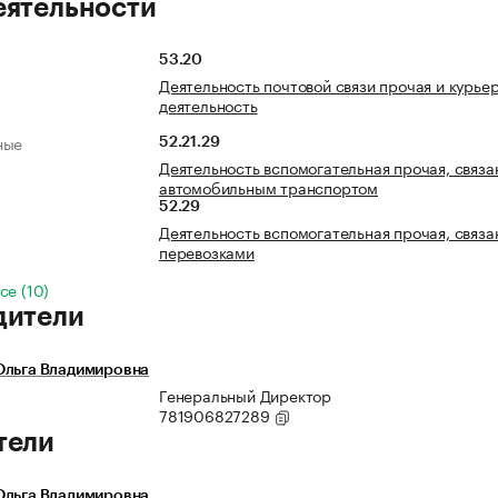
еятельности
53.20
Деятельность почтовой связи прочая и курье
деятельность
ные
52.21.29
Деятельность вспомогательная прочая, связа
автомобильным транспортом
52.29
Деятельность вспомогательная прочая, связа
перевозками
се (10)
дители
Ольга Владимировна
Генеральный Директор
781906827289
тели
Ольга Владимировна