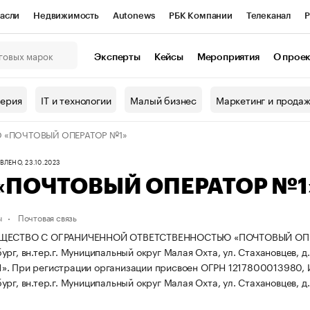
асли
Недвижимость
Autonews
РБК Компании
Телеканал
Р
К Курсы
РБК Life
Тренды
Визионеры
Национальные проекты
Эксперты
Кейсы
Мероприятия
О прое
онный клуб
Исследования
Кредитные рейтинги
Франшизы
Г
терия
IT и технологии
Малый бизнес
Маркетинг и прода
Проверка контрагентов
Политика
Экономика
Бизнес
 «ПОЧТОВЫЙ ОПЕРАТОР №1»
ы
ЛЕНО, 23.10.2023
«ПОЧТОВЫЙ ОПЕРАТОР №1
ы
Почтовая связь
ЩЕСТВО С ОГРАНИЧЕННОЙ ОТВЕТСТВЕННОСТЬЮ «ПОЧТОВЫЙ ОПЕРАТОР
рг, вн.тер.г. Муниципальный округ Малая Охта, ул. Стахановцев, д. 1
1».
При регистрации организации присвоен ОГРН 1217800013980,
рг, вн.тер.г. Муниципальный округ Малая Охта, ул. Стахановцев, д. 1