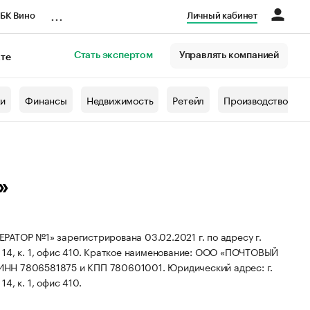
...
БК Вино
Личный кабинет
Стать экспертом
Управлять компанией
кте
азета
жи
Финансы
Недвижимость
Ретейл
Производство
»
 №1» зарегистрирована 03.02.2021 г. по адресу г.
4, к. 1, офис 410.
Краткое наименование: ООО «ПОЧТОВЫЙ
 ИНН 7806581875 и КПП 780601001.
Юридический адрес: г.
4, к. 1, офис 410.