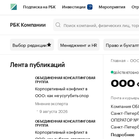
Подписка на РБК
Инвестиции
Мероприятия
Отр
Спорт
Школа управления РБК
РБК Образование
РБ
РБК Компании
Город
Стиль
Крипто
РБК Бизнес-среда
Дискусси
Выбор редакции
Менеджмент и HR
Право и бухгал
Спецпроекты СПб
Конференции СПб
Спецпроекты
Главная
ООО
Технологии и медиа
Финансы
Рынок наличной валют
Лента публикаций
ДЕЙСТВУЕТ
ОБНОВ
ОБЪЕДИНЕННАЯ КОНСАЛТИНГОВАЯ
ООО 
ГРУППА
Корпоративный конфликт в
ООО: как не усугубить спор
Почта и курьер
Мнение эксперта
Компания ОБ
9 августа 2026
Санкт-Петербу
ОПЕРАТОР №
ОБЪЕДИНЕННАЯ КОНСАЛТИНГОВАЯ
Санкт-Петербу
ГРУППА
Корпоративный конфликт в
Подробнее
ООО: как выбрать стратегию