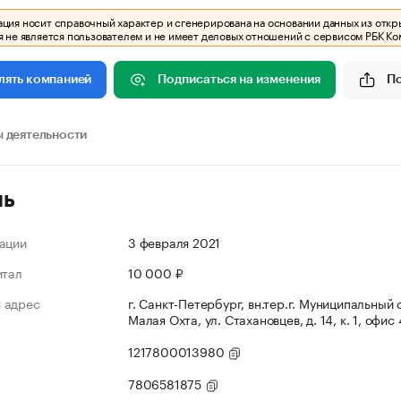
ия носит справочный характер и сгенерирована на основании данных из откр
 не является пользователем и не имеет деловых отношений с сервисом РБК Ко
Подписаться на изменения
П
лять компанией
 деятельности
ль
ации
3 февраля 2021
итал
10 000 ₽
 адрес
г. Санкт-Петербург, вн.тер.г. Муниципальный 
Малая Охта, ул. Стахановцев, д. 14, к. 1, офис
1217800013980
7806581875