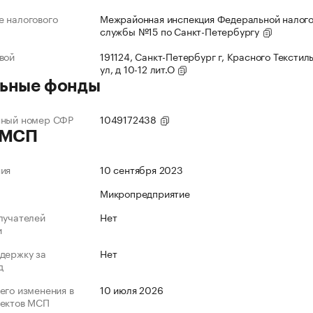
 налогового
Межрайонная инспекция Федеральной налог
службы №15 по Санкт-Петербургу
вой
191124, Санкт-Петербург г, Красного Текстил
ул, д 10-12 лит.О
ьные фонды
нный номер СФР
1049172438
 МСП
ния
10 сентября 2023
Микропредприятие
лучателей
Нет
и
держку за
Нет
д
его изменения в
10 июля 2026
ъектов МСП