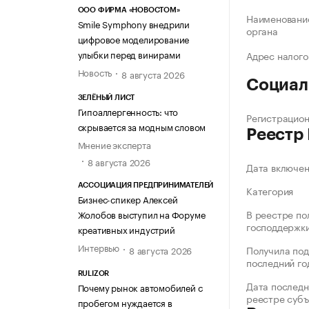
ООО ФИРМА «НОВОСТОМ»
Наименование
Smile Symphony внедрили
органа
цифровое моделирование
улыбки перед винирами
Адрес налого
Новость
8 августа 2026
Социал
ЗЕЛЁНЫЙ ЛИСТ
Гипоаллергенность: что
Регистрацио
скрывается за модным словом
Реестр
Мнение эксперта
8 августа 2026
Дата включе
АССОЦИАЦИЯ ПРЕДПРИНИМАТЕЛЕЙ
Категория
Бизнес-спикер Алексей
В реестре по
Жолобов выступил на Форуме
господдержк
креативных индустрий
Интервью
Получила под
8 августа 2026
последний го
RULIZOR
Дата последн
Почему рынок автомобилей с
реестре суб
пробегом нуждается в