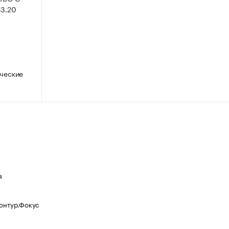
3.20
ческие
я
Контур.Фокус