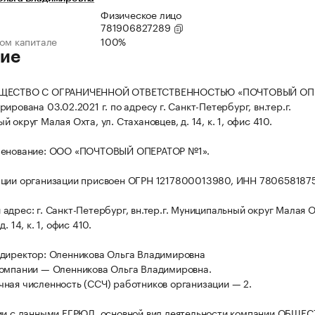
Физическое лицо
781906827289
ном капитале
100%
ие
БЩЕСТВО С ОГРАНИЧЕННОЙ ОТВЕТСТВЕННОСТЬЮ «ПОЧТОВЫЙ ОП
ирована 03.02.2021 г. по адресу г. Санкт-Петербург, вн.тер.г.
 округ Малая Охта, ул. Стахановцев, д. 14, к. 1, офис 410.
менование: ООО «ПОЧТОВЫЙ ОПЕРАТОР №1».
ации организации присвоен ОГРН 1217800013980, ИНН 780658187
дрес: г. Санкт-Петербург, вн.тер.г. Муниципальный округ Малая Ох
. 14, к. 1, офис 410.
директор: Оленникова Ольга Владимировна
омпании — Оленникова Ольга Владимировна.
ная численность (ССЧ) работников организации — 2.
ии с данными ЕГРЮЛ, основной вид деятельности компании ОБЩЕ