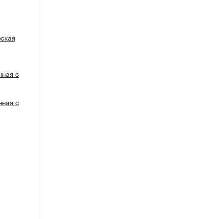
рская
нная с
нная с