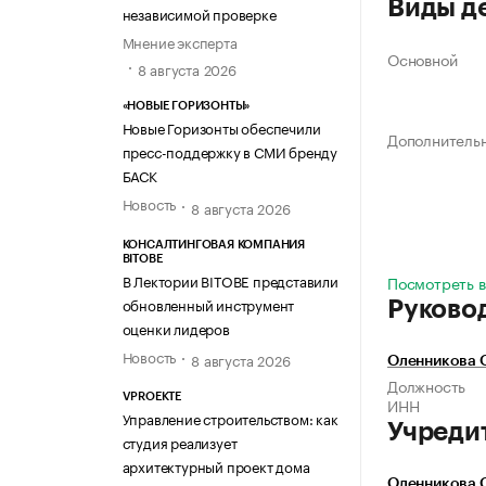
Виды д
независимой проверке
Мнение эксперта
Основной
8 августа 2026
«НОВЫЕ ГОРИЗОНТЫ»
Новые Горизонты обеспечили
Дополнитель
пресс-поддержку в СМИ бренду
БАСК
Новость
8 августа 2026
КОНСАЛТИНГОВАЯ КОМПАНИЯ
BITOBE
В Лектории BITOBE представили
Посмотреть в
обновленный инструмент
Руково
оценки лидеров
Новость
8 августа 2026
Оленникова 
Должность
VPROEKTE
ИНН
Управление строительством: как
Учреди
студия реализует
архитектурный проект дома
Оленникова 