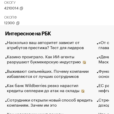
ОКОГУ
4210014
ОКОПФ
12300
Интересное на РБК
Насколько ваш авторитет зависит от
«От спо
атрибутов престижа? Тест для лидеров
глава к
Казино проиграло. Как ИИ-агенты
«Деньги
разрушают букмекерскую индустрию
Маск в 
Выживают сильнейших. Почему компании
Функции
избавляются от лучших сотрудников
основ э
Как банк Wildberries резко нарастил
ЕС раз
кредиты селлерам до атак на склады
нефти —
Сотрудники открыли новый способ вредить
Стресс 
компаниям. Зачем им это
доходов
Как налоговики ищут доходы
Что обв