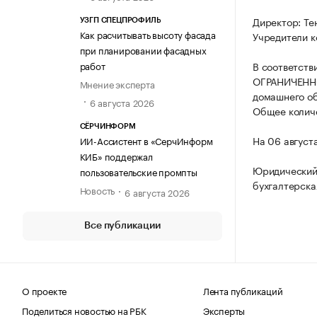
Директор: Те
УЗГП СПЕЦПРОФИЛЬ
Как расчитывать высоту фасада
Учредители к
при планировании фасадных
работ
В соответств
ОГРАНИЧЕННО
Мнение эксперта
домашнего об
6 августа 2026
Общее количе
СЁРЧИНФОРМ
На 06 август
ИИ-Ассистент в «СерчИнформ
КИБ» поддержал
Юридический
пользовательские промпты
бухгалтерска
Новость
6 августа 2026
Все публикации
О проекте
Лента публикаций
Поделиться новостью на РБК
Эксперты