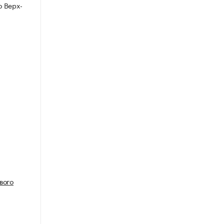
 Верх-
вого