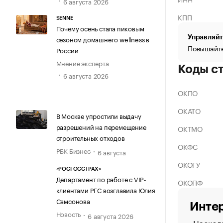
6 августа 2026
КПП
SENNE
Почему осень стала пиковым
Управляйт
сезоном домашнего wellness в
Повышайте
России
Мнение эксперта
Коды с
6 августа 2026
ОКПО
ОКАТО
В Москве упростили выдачу
разрешений на перемещение
ОКТМО
строительных отходов
ОКФС
РБК Бизнес
6 августа
ОКОГУ
«РОСГОССТРАХ»
Департамент по работе с VIP-
ОКОПФ
клиентами РГС возглавила Юлия
Самсонова
Интер
Новость
6 августа 2026
Насколь