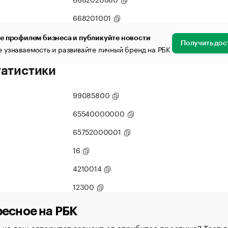
668201001
е профилем бизнеса и публикуйте новости
Получить дос
 узнаваемость и развивайте личный бренд на РБК
татистики
99085800
65540000000
65752000001
16
4210014
12300
есное на РБК
ко ваш авторитет зависит от атрибутов престижа? Тест д