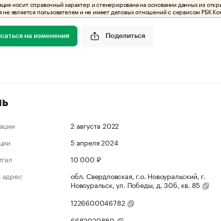
ия носит справочный характер и сгенерирована на основании данных из откр
 не является пользователем и не имеет деловых отношений с сервисом РБК Ко
саться на изменения
Поделиться
ль
ации
2 августа 2022
ции
5 апреля 2024
итал
10 000 ₽
 адрес
обл. Свердловская, г.о. Новоуральский, г.
Новоуральск, ул. Победы, д. 30б, кв. 85
1226600046782
6682020880