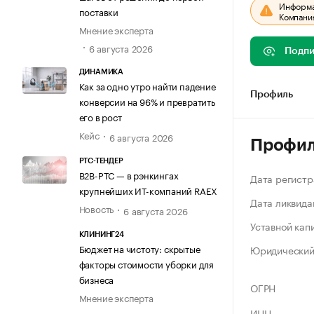
Информац
поставки
Компания
Мнение эксперта
6 августа 2026
Подпи
ДИНАМИКА
Как за одно утро найти падение
Профиль
конверсии на 96% и превратить
его в рост
Кейс
6 августа 2026
Профи
РТС-ТЕНДЕР
В2В-РТС — в рэнкингах
Дата регистр
крупнейших ИТ-компаний RAEX
Дата ликвида
Новость
6 августа 2026
Уставной кап
КЛИНИНГ24
Бюджет на чистоту: скрытые
Юридический
факторы стоимости уборки для
бизнеса
ОГРН
Мнение эксперта
ИНН