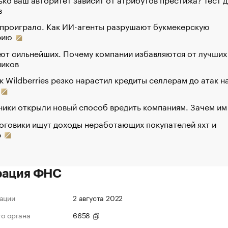
в
 проиграло. Как ИИ-агенты разрушают букмекерскую
рию
ют сильнейших. Почему компании избавляются от лучших
ников
к Wildberries резко нарастил кредиты селлерам до атак н
ики открыли новый способ вредить компаниям. Зачем им
оговики ищут доходы неработающих покупателей яхт и
р
рация ФНС
ации
2 августа 2022
го органа
6658