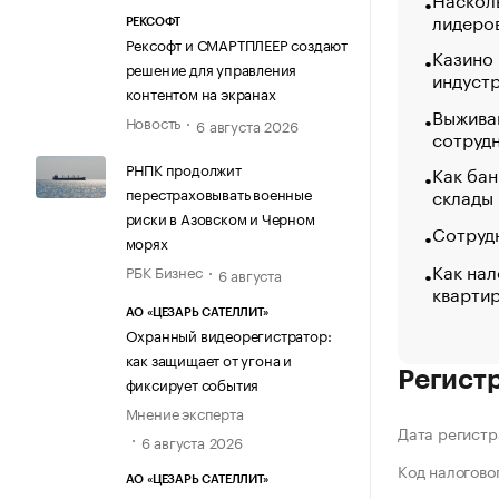
лидеро
РЕКСОФТ
Рексофт и СМАРТПЛЕЕР создают
Казино
решение для управления
индуст
контентом на экранах
Выжива
Новость
6 августа 2026
сотруд
РНПК продолжит
Как бан
склады
перестраховывать военные
риски в Азовском и Черном
Сотрудн
морях
Как нал
РБК Бизнес
6 августа
кварти
АО «ЦЕЗАРЬ САТЕЛЛИТ»
Охранный видеорегистратор:
как защищает от угона и
Регист
фиксирует события
Мнение эксперта
Дата регистр
6 августа 2026
Код налогово
АО «ЦЕЗАРЬ САТЕЛЛИТ»