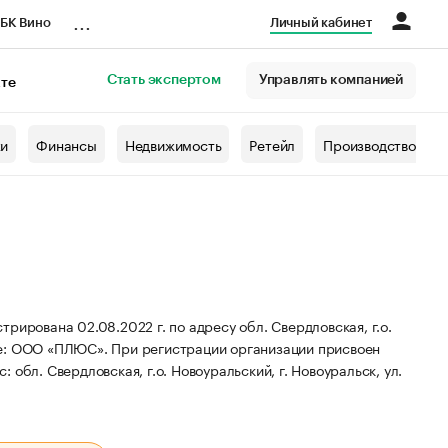
...
БК Вино
Личный кабинет
Стать экспертом
Управлять компанией
кте
азета
жи
Финансы
Недвижимость
Ретейл
Производство
ана 02.08.2022 г. по адресу обл. Свердловская, г.о.
ие: ООО «ПЛЮС».
При регистрации организации присвоен
 обл. Свердловская, г.о. Новоуральский, г. Новоуральск, ул.