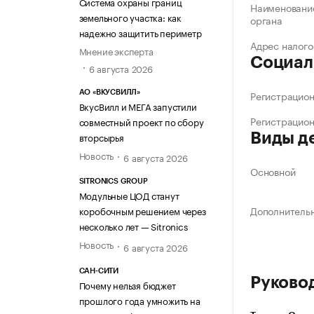
Система охраны границ
Наименование
земельного участка: как
органа
надежно защитить периметр
Адрес налого
Мнение эксперта
Социал
6 августа 2026
Регистрацио
АО «ВКУСВИЛЛ»
ВкусВилл и МЕГА запустили
Регистрацио
совместный проект по сбору
вторсырья
Виды д
Новость
6 августа 2026
Основной
SITRONICS GROUP
Модульные ЦОД станут
Дополнитель
коробочным решением через
несколько лет — Sitronics
Новость
6 августа 2026
САН-СИТИ
Руково
Почему нельзя бюджет
прошлого года умножить на