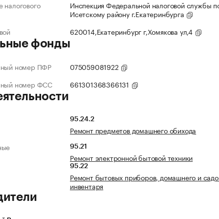
 налогового
Инспекция Федеральной налоговой службы по
Исетскому району г.Екатеринбурга
вой
620014,Екатеринбург г,Хомякова ул,4
ьные фонды
нный номер ПФР
075059081922
нный номер ФСС
661301368366131
еятельности
95.24.2
Ремонт предметов домашнего обихода
ные
95.21
Ремонт электронной бытовой техники
95.22
Ремонт бытовых приборов, домашнего и садо
инвентаря
дители