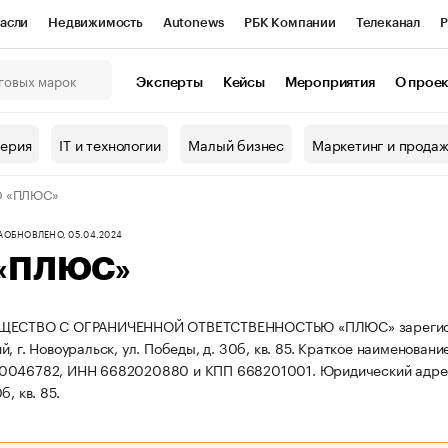
асли
Недвижимость
Autonews
РБК Компании
Телеканал
Р
К Курсы
РБК Life
Тренды
Визионеры
Национальные проекты
Эксперты
Кейсы
Мероприятия
О прое
онный клуб
Исследования
Кредитные рейтинги
Франшизы
Г
терия
IT и технологии
Малый бизнес
Маркетинг и прода
Проверка контрагентов
Политика
Экономика
Бизнес
 «ПЛЮС»
ы
А
ОБНОВЛЕНО, 05.04.2024
«ПЛЮС»
ЩЕСТВО С ОГРАНИЧЕННОЙ ОТВЕТСТВЕННОСТЬЮ «ПЛЮС» зарегистриров
, г. Новоуральск, ул. Победы, д. 30б, кв. 85.
Краткое наименован
0046782, ИНН 6682020880 и КПП 668201001.
Юридический адрес:
б, кв. 85.