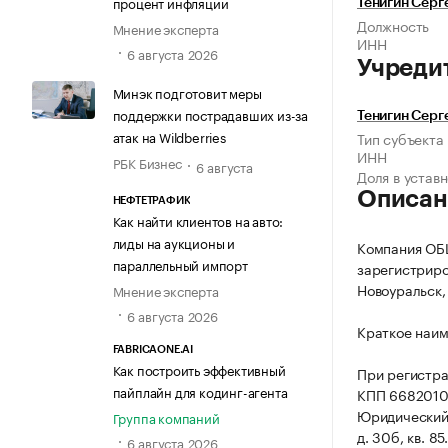
процент инфляции
Тенигин Серг
Должность
Мнение эксперта
ИНН
6 августа 2026
Учреди
Минэк подготовит меры
поддержки пострадавших из-за
Тенигин Серг
атак на Wildberries
Тип субъекта
ИНН
РБК Бизнес
6 августа
Доля в устав
Описан
НЕФТЕТРАФИК
Как найти клиентов на авто:
лиды на аукционы и
Компания О
параллельный импорт
зарегистриров
Новоуральск, 
Мнение эксперта
6 августа 2026
Краткое наи
FABRICAONE.AI
Как построить эффективный
При регистр
пайплайн для кодинг-агента
КПП 6682010
Юридический а
Группа компаний
д. 30б, кв. 85
6 августа 2026