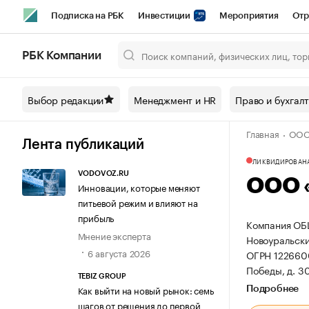
Подписка на РБК
Инвестиции
Мероприятия
Отр
Спорт
Школа управления РБК
РБК Образование
РБ
РБК Компании
Город
Стиль
Крипто
РБК Бизнес-среда
Дискусси
Выбор редакции
Менеджмент и HR
Право и бухгал
Спецпроекты СПб
Конференции СПб
Спецпроекты
Главная
ООО
Технологии и медиа
Финансы
Рынок наличной валют
Лента публикаций
ЛИКВИДИРОВАН
VODOVOZ.RU
ООО 
Инновации, которые меняют
питьевой режим и влияют на
прибыль
Компания ОБ
Мнение эксперта
Новоуральский
6 августа 2026
ОГРН 122660
Победы, д. 30
TEBIZ GROUP
Как выйти на новый рынок: семь
Подробнее
шагов от решения до первой