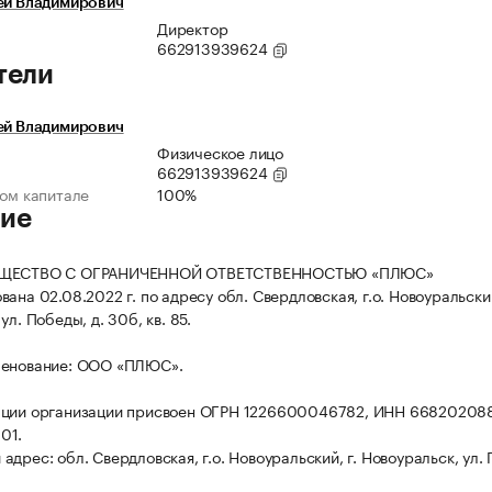
ей Владимирович
Директор
662913939624
тели
ей Владимирович
Физическое лицо
662913939624
ном капитале
100%
ие
БЩЕСТВО С ОГРАНИЧЕННОЙ ОТВЕТСТВЕННОСТЬЮ «ПЛЮС»
ана 02.08.2022 г. по адресу обл. Свердловская, г.о. Новоуральский
ул. Победы, д. 30б, кв. 85.
менование: ООО «ПЛЮС».
ации организации присвоен ОГРН 1226600046782, ИНН 66820208
01.
дрес: обл. Свердловская, г.о. Новоуральский, г. Новоуральск, ул.
.