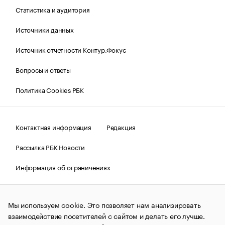
Статистика и аудитория
Источники данных
Источник отчетности Контур.Фокус
Вопросы и ответы
Политика Cookies РБК
Контактная информация
Редакция
Рассылка РБК Новости
Информация об ограничениях
Правовая информация
О соблюдении авторских прав
Мы используем cookie. Это позволяет нам анализировать
© АО «РОСБИЗНЕСКОНСАЛТИНГ»,
1995–2026.
Сообщения
и материалы информационного агентства «РБК»
взаимодействие посетителей с сайтом и делать его лучше.
(зарегистрировано Федеральной службой по надзору в сфере