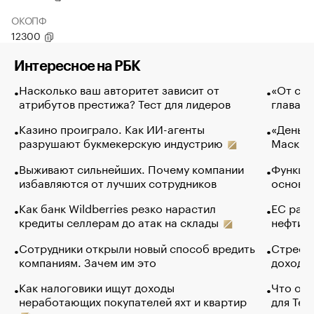
ОКОПФ
12300
Интересное на РБК
Насколько ваш авторитет зависит от
«От спо
атрибутов престижа? Тест для лидеров
глава к
Казино проиграло. Как ИИ-агенты
«Деньги
разрушают букмекерскую индустрию
Маск в 
Выживают сильнейших. Почему компании
Функции
избавляются от лучших сотрудников
основ э
Как банк Wildberries резко нарастил
ЕС раз
кредиты селлерам до атак на склады
нефти —
Сотрудники открыли новый способ вредить
Стресс 
компаниям. Зачем им это
доходов
Как налоговики ищут доходы
Что обв
неработающих покупателей яхт и квартир
для Tel