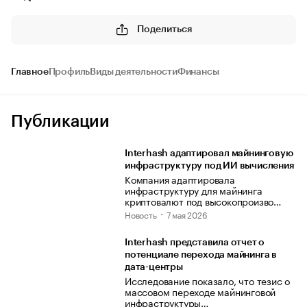
Поделиться
Главное
Профиль
Виды деятельности
Финансы
Публикации
Interhash адаптировал майнинговую
инфраструктуру под ИИ вычисления
Компания адаптировала
инфраструктуру для майнинга
криптовалют под высокопроизво…
Новость
7 мая 2026
Interhash представила отчет о
потенциале перехода майнинга в
дата-центры
Исследование показало, что тезис о
массовом переходе майнинговой
инфраструктуры…