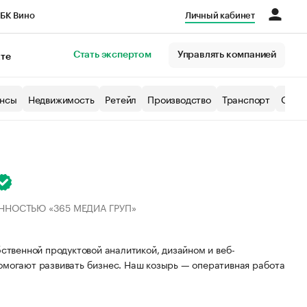
БК Вино
Личный кабинет
Город
Стать экспертом
Управлять компанией
кте
нсы
Недвижимость
Ретейл
Производство
Транспорт
Образ
ННОСТЬЮ «365 МЕДИА ГРУП»
бственной продуктовой аналитикой, дизайном и веб-
омогают развивать бизнес. Наш козырь — оперативная работа