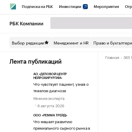
Подписка на РБК
Инвестиции
Мероприятия
Отр
Спорт
Школа управления РБК
РБК Образование
РБ
РБК Компании
Стиль
Крипто
РБК Бизнес-среда
Дискуссионный кл
Выбор редакции
Менеджмент и HR
Право и бухгалтер
Спецпроекты СПб
Конференции СПб
Спецпроекты
Главная
365 
Технологии и медиа
Финансы
Рынок наличной валют
Лента публикаций
АО «ДЕЛОВОЙ ЦЕНТР
НЕЙРОХИРУРГИИ»
Что чувствует пациент, узнав о
тяжелом диагнозе
Мнение эксперта
6 августа 2026
ООО «РЕММА ТРЕЙД»
Что мешает развитию
премиального сырного рынка в