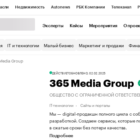
асли
Недвижимость
Autonews
РБК Компании
Телеканал
Р
К Курсы
РБК Life
Тренды
Визионеры
Национальные проекты
Эксперты
Кейсы
Мероприятия
О прое
уб
Исследования
Кредитные рейтинги
Франшизы
Газета
ия
IT и технологии
Малый бизнес
Маркетинг и продажи
Фина
Проверка контрагентов
Политика
Экономика
Бизнес
Media Group
ы
ДЕЙСТВУЕТ
ОБНОВЛЕНО, 02.02.2025
365 Media Group
ОБЩЕСТВО С ОГРАНИЧЕННОЙ ОТВЕТСТВЕ
IT-технологии
Сайты и порталы
Мы — digital-продакшн полного цикла с со
разработкой. Создаем сервисы, которые п
в сжатые сроки без потери качества.
Подробнее