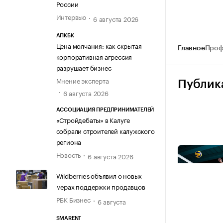
России
Интервью
6 августа 2026
АПКБК
Цена молчания: как скрытая
Главное
Проф
корпоративная агрессия
разрушает бизнес
Мнение эксперта
Публик
6 августа 2026
АССОЦИАЦИЯ ПРЕДПРИНИМАТЕЛЕЙ
«Стройдебаты» в Калуге
собрали строителей калужского
региона
Новость
6 августа 2026
Wildberries объявил о новых
мерах поддержки продавцов
РБК Бизнес
6 августа
SMARENT