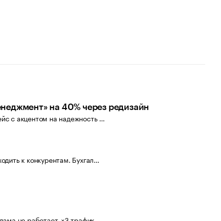
неджмент» на 40% через редизайн
йс с акцентом на надежность …
ходить к конкурентам. Бухгал…
клама не работает. ×3 трафик…