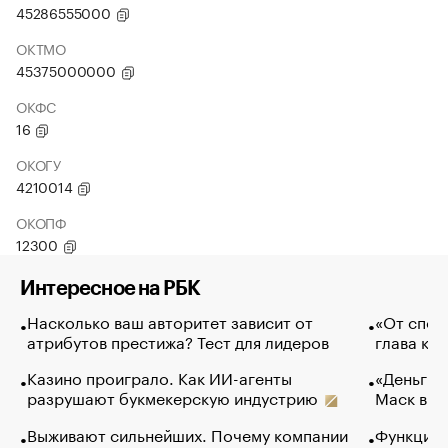
45286555000
ОКТМО
45375000000
ОКФС
16
ОКОГУ
4210014
ОКОПФ
12300
Интересное на РБК
Насколько ваш авторитет зависит от
«От спор
атрибутов престижа? Тест для лидеров
глава ко
Казино проиграло. Как ИИ-агенты
«Деньги б
разрушают букмекерскую индустрию
Маск в и
Выживают сильнейших. Почему компании
Функции 