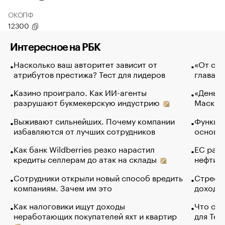
ОКОПФ
12300
Интересное на РБК
Насколько ваш авторитет зависит от
«От спо
атрибутов престижа? Тест для лидеров
глава к
Казино проиграло. Как ИИ-агенты
«Деньги
разрушают букмекерскую индустрию
Маск в 
Выживают сильнейших. Почему компании
Функции
избавляются от лучших сотрудников
основ э
Как банк Wildberries резко нарастил
ЕС раз
кредиты селлерам до атак на склады
нефти —
Сотрудники открыли новый способ вредить
Стресс 
компаниям. Зачем им это
доходов
Как налоговики ищут доходы
Что обв
неработающих покупателей яхт и квартир
для Tel