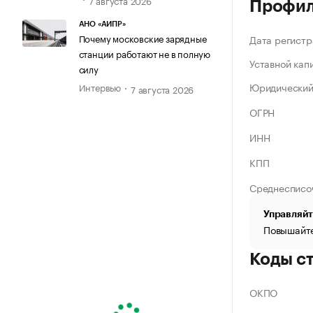
Профи
АНО «АИПР»
Почему московские зарядные
Дата регистр
станции работают не в полную
Уставной кап
силу
Юридический
Интервью
7 августа 2026
ОГРН
ИНН
КПП
Среднесписо
Управляйт
Повышайте
Коды с
ОКПО