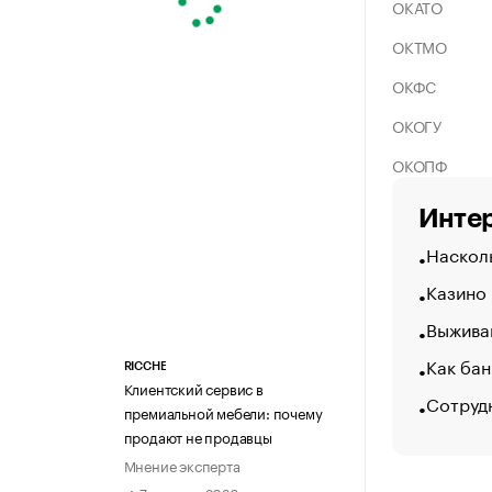
ОКАТО
ОКТМО
ОКФС
ОКОГУ
ОКОПФ
Интер
Насколь
Казино
Выжива
Как бан
RICCHE
Клиентский сервис в
Сотруд
премиальной мебели: почему
продают не продавцы
Мнение эксперта