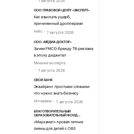
7 августа 2026
ООО ПРАВОВОЙ ЦЕНТР «ЭКСПЕРТ»
Как взыскать ущерб,
причиненный дропперами
Кейс
7 августа 2026
ООО «МЕДИА-ДОКТОР»
Зачем FMCG-бренду ТВ-реклама
в эпоху диджитал
Мнение эксперта
7 августа 2026
СВОЙ БАНК
Эквайринг простыми словами:
что нужно знать бизнесу
Интервью
7 августа 2026
БЛАГОТВОРИТЕЛЬНЫЙ
ОБРАЗОВАТЕЛЬНЫЙ ФОНД
«МАРХАМАТ»
«Мархамат» провел летние
смены для детей с ОВЗ