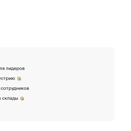
для лидеров
дустрию
 сотрудников
на склады