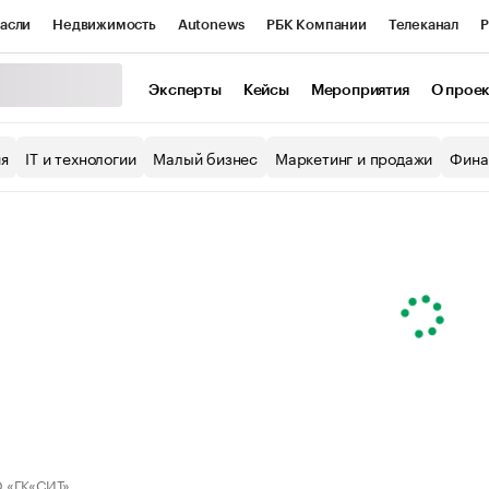
асли
Недвижимость
Autonews
РБК Компании
Телеканал
Р
К Курсы
РБК Life
Тренды
Визионеры
Национальные проекты
Эксперты
Кейсы
Мероприятия
О прое
уб
Исследования
Кредитные рейтинги
Франшизы
Газета
ия
IT и технологии
Малый бизнес
Маркетинг и продажи
Фина
Проверка контрагентов
Политика
Экономика
Бизнес
ы
 «ГК«СИТ»