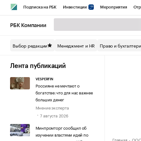
Подписка на РБК
Инвестиции
Мероприятия
Отр
Спорт
Школа управления РБК
РБК Образование
РБ
РБК Компании
Стиль
Крипто
РБК Бизнес-среда
Дискуссионный кл
Выбор редакции
Менеджмент и HR
Право и бухгалтер
Спецпроекты СПб
Конференции СПб
Спецпроекты
Технологии и медиа
Финансы
Рынок наличной валют
Лента публикаций
VESPERFIN
Россияне не мечтают о
богатстве: что для нас важнее
больших денег
Мнение эксперта
7 августа 2026
Минпромторг сообщил об
изучении властями идей по
Главная
ООО