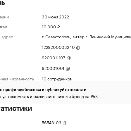
ль
ации
30 июня 2022
итал
10 000 ₽
 адрес
г. Севастополь, вн.тер.г. Ленинский Муниципа
1229200003240
9200011197
920001001
чная численность
10 сотрудников
е профилем бизнеса и публикуйте новости
 узнаваемость и развивайте личный бренд на РБК
татистики
56543103