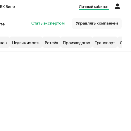
БК Вино
Личный кабинет
Город
Стать экспертом
Управлять компанией
кте
нсы
Недвижимость
Ретейл
Производство
Транспорт
Образ