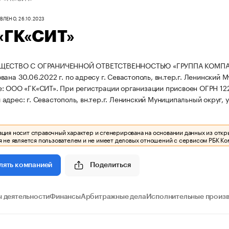
ЛЕНО, 26.10.2023
«ГК«СИТ»
БЩЕСТВО С ОГРАНИЧЕННОЙ ОТВЕТСТВЕННОСТЬЮ «ГРУППА КОМ
ана 30.06.2022 г. по адресу г. Севастополь, вн.тер.г. Ленинский М
е: ООО «ГК«СИТ».
При регистрации организации присвоен ОГРН 1
дрес: г. Севастополь, вн.тер.г. Ленинский Муниципальный округ, у
ия носит справочный характер и сгенерирована на основании данных из откр
 не является пользователем и не имеет деловых отношений с сервисом РБК Ко
Поделиться
лять компанией
 деятельности
Финансы
Арбитражные дела
Исполнительные произ