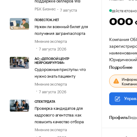
поддержке селлеров WB
РБК Бизнес
7 августа
ДЕЙСТВУЕТ
ОБНОВ
ООО 
ПОВЕСТОК.НЕТ
Нужен ли военный билет для
получения загранпаспорта
Компания О
Мнение эксперта
зарегистриров
7 августа 2026
наименовани
Юридический а
АО «ДЕЛОВОЙ ЦЕНТР
НЕЙРОХИРУРГИИ»
Подробнее
Судорожные приступы: что
нужно знать пациенту
Информац
Компания
Мнение эксперта
7 августа 2026
Управ
СПЕКТРДАТА
Проверка кандидатов для
кадрового агентства: как
Профиль
Виды
повысить качество отбора
Мнение эксперта
7 августа 2026