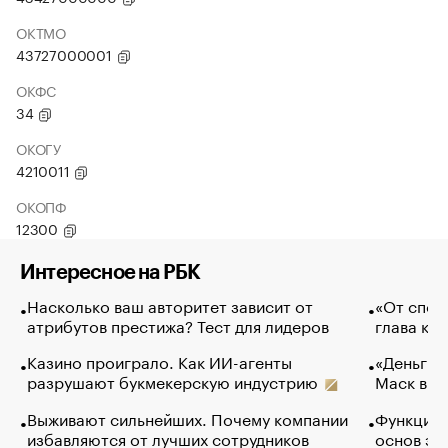
ОКТМО
43727000001
ОКФС
34
ОКОГУ
4210011
ОКОПФ
12300
Интересное на РБК
Насколько ваш авторитет зависит от
«От спор
атрибутов престижа? Тест для лидеров
глава ко
Казино проиграло. Как ИИ-агенты
«Деньги б
разрушают букмекерскую индустрию
Маск в и
Выживают сильнейших. Почему компании
Функции 
избавляются от лучших сотрудников
основ эф