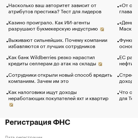
Насколько ваш авторитет зависит от
«От спо
атрибутов престижа? Тест для лидеров
глава к
Казино проиграло. Как ИИ-агенты
«Деньги
разрушают букмекерскую индустрию
Маск в 
Выживают сильнейших. Почему компании
Функции
избавляются от лучших сотрудников
основ э
Как банк Wildberries резко нарастил
ЕС раз
кредиты селлерам до атак на склады
нефти —
Сотрудники открыли новый способ вредить
Стресс 
компаниям. Зачем им это
доходов
Как налоговики ищут доходы
Что обв
неработающих покупателей яхт и квартир
для Tel
Регистрация ФНС
Дата регистрации