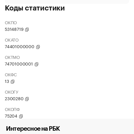
Коды статистики
ОКПО
53148719
ОКАТО
74401000000
ОКТМО
74701000001
ОКФС
13
ОКОГУ
2300280
ОКОПФ
75204
Интересное на РБК