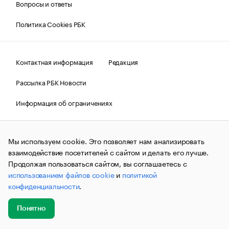
Вопросы и ответы
Политика Cookies РБК
Контактная информация
Редакция
Рассылка РБК Новости
Информация об ограничениях
Правовая информация
О соблюдении авторских прав
Мы используем cookie. Это позволяет нам анализировать
© АО «РОСБИЗНЕСКОНСАЛТИНГ»,
1995–2026.
Сообщения
и материалы информационного агентства «РБК»
взаимодействие посетителей с сайтом и делать его лучше.
(зарегистрировано Федеральной службой по надзору в сфере
Продолжая пользоваться сайтом, вы соглашаетесь с
связи, информационных технологий и массовых
использованием файлов cookie
и
политикой
коммуникаций (Роскомнадзор) 09.12.2015 за номером ИА
№ФС77-63848) сопровождаются пометкой «РБК». Отдельные
конфиденциальности
.
публикации могут содержать информацию,
не предназначенную для пользователей
до 18 лет.
companycardsfeedback@rbc.ru
Понятно
Добавить
Главное
Эксперты
Кейсы
Мероприятия
новость