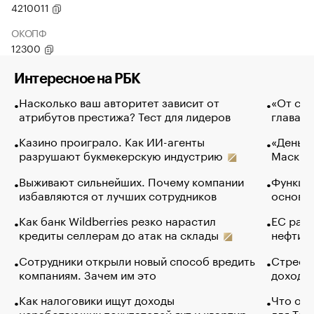
4210011
ОКОПФ
12300
Интересное на РБК
Насколько ваш авторитет зависит от
«От спо
атрибутов престижа? Тест для лидеров
глава к
Казино проиграло. Как ИИ-агенты
«Деньги
разрушают букмекерскую индустрию
Маск в 
Выживают сильнейших. Почему компании
Функции
избавляются от лучших сотрудников
основ э
Как банк Wildberries резко нарастил
ЕС раз
кредиты селлерам до атак на склады
нефти —
Сотрудники открыли новый способ вредить
Стресс 
компаниям. Зачем им это
доходов
Как налоговики ищут доходы
Что обв
неработающих покупателей яхт и квартир
для Tel