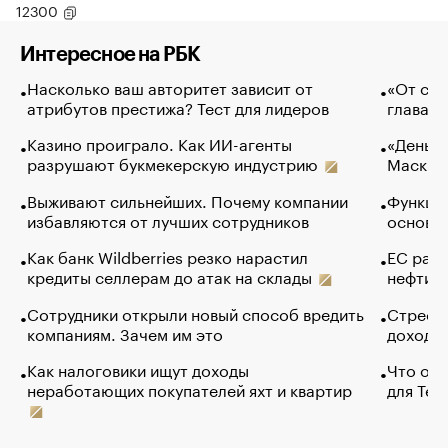
12300
Интересное на РБК
Насколько ваш авторитет зависит от
«От спо
атрибутов престижа? Тест для лидеров
глава к
Казино проиграло. Как ИИ-агенты
«Деньги
разрушают букмекерскую индустрию
Маск в 
Выживают сильнейших. Почему компании
Функции
избавляются от лучших сотрудников
основ э
Как банк Wildberries резко нарастил
ЕС раз
кредиты селлерам до атак на склады
нефти —
Сотрудники открыли новый способ вредить
Стресс 
компаниям. Зачем им это
доходов
Как налоговики ищут доходы
Что обв
неработающих покупателей яхт и квартир
для Tel