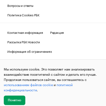
Вопросы и ответы
Политика Cookies РБК
Контактная информация
Редакция
Рассылка РБК Новости
Информация об ограничениях
Правовая информация
О соблюдении авторских прав
Мы используем cookie. Это позволяет нам анализировать
© АО «РОСБИЗНЕСКОНСАЛТИНГ»,
1995–2026.
Сообщения
и материалы информационного агентства «РБК»
взаимодействие посетителей с сайтом и делать его лучше.
(зарегистрировано Федеральной службой по надзору в сфере
Продолжая пользоваться сайтом, вы соглашаетесь с
связи, информационных технологий и массовых
использованием файлов cookie
и
политикой
коммуникаций (Роскомнадзор) 09.12.2015 за номером ИА
№ФС77-63848) сопровождаются пометкой «РБК». Отдельные
конфиденциальности
.
публикации могут содержать информацию,
не предназначенную для пользователей
до 18 лет.
companycardsfeedback@rbc.ru
Понятно