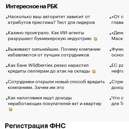
Интересное на РБК
Насколько ваш авторитет зависит от
«От спо
атрибутов престижа? Тест для лидеров
глава к
Казино проиграло. Как ИИ-агенты
«Деньги
разрушают букмекерскую индустрию
Маск в 
Выживают сильнейших. Почему компании
Функции
избавляются от лучших сотрудников
основ э
Как банк Wildberries резко нарастил
ЕС раз
кредиты селлерам до атак на склады
нефти —
Сотрудники открыли новый способ вредить
Стресс 
компаниям. Зачем им это
доходов
Как налоговики ищут доходы
Что обв
неработающих покупателей яхт и квартир
для Tel
Регистрация ФНС