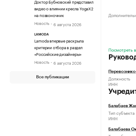
Доктор Бубновский представил
видео о влиянии кресла YogaX2
Дополнитель
на позвоночник
Новость
6 августа 2026
LAMODA
Lamoda впервые раскрыла
критерии отбора в раздел
Посмотреть в
«Российские дизайнеры»
Руково
Новость
6 августа 2026
Перевознико
Все публикации
Должность
ИНН
Учреди
Балабаев Жа
Тип субъекта
ИНН
Балабаева О