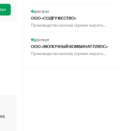
туп
ДЕЙСТВУЕТ
ООО «СОДРУЖЕСТВО»
Производство молока (кроме сырого...
ДЕЙСТВУЕТ
ООО «МОЛОЧНЫЙ КОМБИНАТ ПЛЮС»
Производство молока (кроме сырого...
ля
«От спорта тело стареет иначе». Как живет глава ко
создавшей GTA
«Деньги будут не нужны»: что рассказал Маск в инт