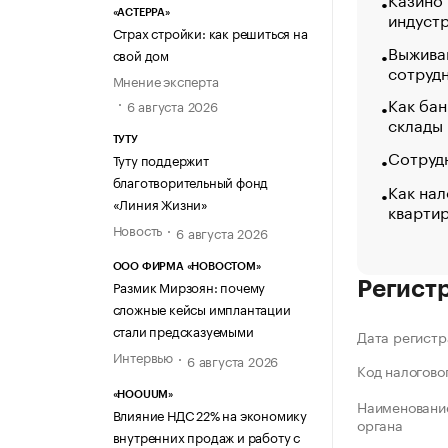
индуст
«АСТЕРРА»
Страх стройки: как решиться на
Выжива
свой дом
сотруд
Мнение эксперта
Как бан
6 августа 2026
склады
ТУТУ
Сотрудн
Туту поддержит
благотворительный фонд
Как нал
«Линия Жизни»
кварти
Новость
6 августа 2026
ООО ФИРМА «НОВОСТОМ»
Размик Мирзоян: почему
Регист
сложные кейсы имплантации
стали предсказуемыми
Дата регистр
Интервью
6 августа 2026
Код налогово
«HOOUUM»
Наименование
Влияние НДС 22% на экономику
органа
внутренних продаж и работу с