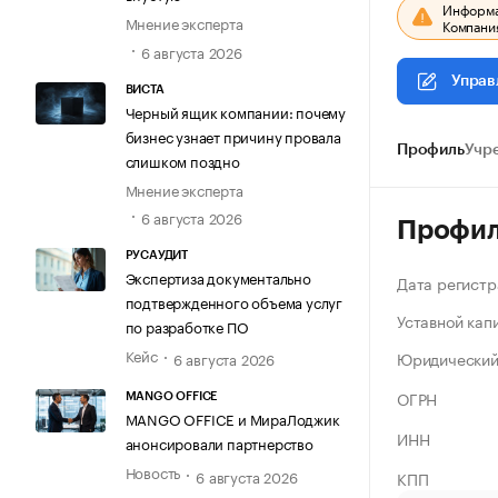
Информац
Мнение эксперта
Компания
6 августа 2026
Управ
ВИСТА
Черный ящик компании: почему
бизнес узнает причину провала
Профиль
Учр
слишком поздно
Мнение эксперта
6 августа 2026
Профи
РУСАУДИТ
Экспертиза документально
Дата регистр
подтвержденного объема услуг
Уставной кап
по разработке ПО
Кейс
Юридический
6 августа 2026
ОГРН
MANGO OFFICE
MANGO OFFICE и МираЛоджик
ИНН
анонсировали партнерство
Новость
6 августа 2026
КПП