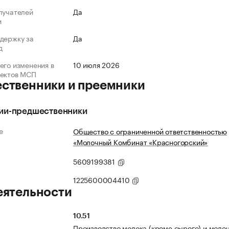
лучателей
Да
и
держку за
Да
д
его изменения в
10 июля 2026
ъектов МСП
ственники и преемники
ии-предшественники
е
Общество с ограниченной ответственностью
«Молочный Комбинат «Красногорский»
5609199381
1225600004410
еятельности
10.51
Производство молока (кроме сырого) и моло