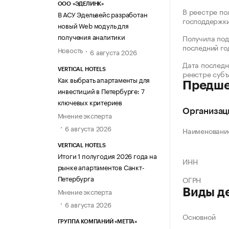
ООО «ЭДЕЛИНК»
В реестре по
В АСУ Эдельвейс разработан
господдержк
новый Web модуль для
получения аналитики
Получила под
последний го
Новость
6 августа 2026
Дата последн
VERTICAL HOTELS
реестре суб
Как выбрать апартаменты для
Предше
инвестиций в Петербурге: 7
ключевых критериев
Организац
Мнение эксперта
6 августа 2026
Наименовани
VERTICAL HOTELS
Итоги 1 полугодия 2026 года на
ИНН
рынке апартаментов Санкт-
Петербурга
ОГРН
Мнение эксперта
Виды д
6 августа 2026
Основной
ГРУППА КОМПАНИЙ «МЕТТА»