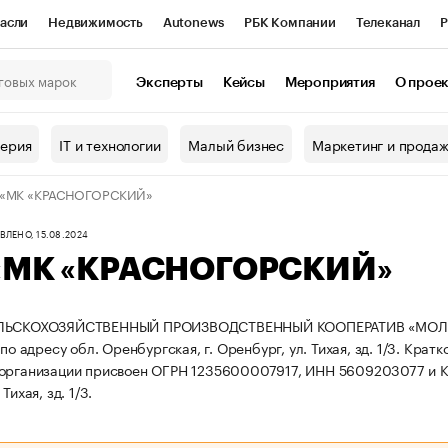
асли
Недвижимость
Autonews
РБК Компании
Телеканал
Р
К Курсы
РБК Life
Тренды
Визионеры
Национальные проекты
Эксперты
Кейсы
Мероприятия
О прое
онный клуб
Исследования
Кредитные рейтинги
Франшизы
Г
терия
IT и технологии
Малый бизнес
Маркетинг и прода
Проверка контрагентов
Политика
Экономика
Бизнес
 «МК «КРАСНОГОРСКИЙ»
ы
ЛЕНО, 15.08.2024
«МК «КРАСНОГОРСКИЙ»
ЕЛЬСКОХОЗЯЙСТВЕННЫЙ ПРОИЗВОДСТВЕННЫЙ КООПЕРАТИВ «МОЛО
 по адресу обл. Оренбургская, г. Оренбург, ул. Тихая, зд. 1/3.
Кратк
 организации присвоен ОГРН 1235600007917, ИНН 5609203077 и
Тихая, зд. 1/3.