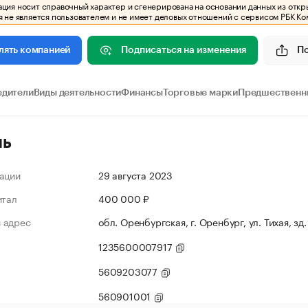
ия носит справочный характер и сгенерирована на основании данных из откр
 не является пользователем и не имеет деловых отношений с сервисом РБК Ко
Подписаться на изменения
П
лять компанией
едители
Виды деятельности
Финансы
Торговые марки
Предшественни
ль
ации
29 августа 2023
итал
400 000 ₽
 адрес
обл. Оренбургская, г. Оренбург, ул. Тихая, зд.
1235600007917
5609203077
560901001