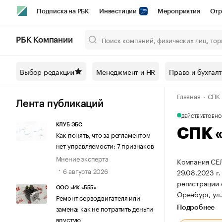
Подписка на РБК
Инвестиции
Мероприятия
Отр
Спорт
Школа управления РБК
РБК Образование
РБ
РБК Компании
Город
Стиль
Крипто
РБК Бизнес-среда
Дискусси
Выбор редакции
Менеджмент и HR
Право и бухгал
Спецпроекты СПб
Конференции СПб
Спецпроекты
Главная
СПК
Технологии и медиа
Финансы
Рынок наличной валют
Лента публикаций
ДЕЙСТВУЕТ
ОБНОВ
КЛУБ ЭБС
СПК 
Как понять, что за регламентом
нет управляемости: 7 признаков
Мнение эксперта
Компания С
6 августа 2026
29.08.2023 г.
регистрации
ООО «ИК «555»
Оренбург, ул. 
Ремонт серводвигателя или
замена: как не потратить деньги
Подробнее
впустую