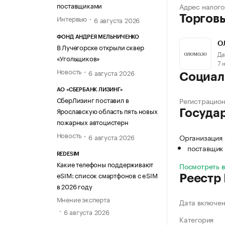
поставщиками
Адрес налого
Торгов
Интервью
6 августа 2026
ФОНД АНДРЕЯ МЕЛЬНИЧЕНКО
О
В Лучегорске открыли сквер
Да
«Угольщиков»
7 
Новость
6 августа 2026
Социал
АО «СБЕРБАНК ЛИЗИНГ»
СберЛизинг поставил в
Регистрацио
Ярославскую область пять новых
Госуда
пожарных автоцистерн
Новость
6 августа 2026
Организация
поставщик 
REDESIM
Какие телефоны поддерживают
Посмотреть 
eSIM: список смартфонов с eSIM
Реестр
в 2026 году
Мнение эксперта
Дата включе
6 августа 2026
Категория