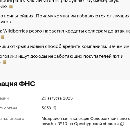
рию
ют сильнейших. Почему компании избавляются от лучших
ников
к Wildberries резко нарастил кредиты селлерам до атак н
ики открыли новый способ вредить компаниям. Зачем им
оговики ищут доходы неработающих покупателей яхт и
р
рация ФНС
ации
29 августа 2023
го органа
5658
 налогового
Межрайонная инспекция Федеральной налог
службы № 10 по Оренбургской области