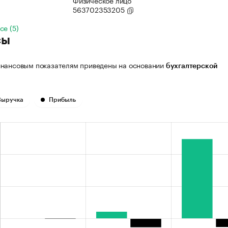
Физическое лицо
563702353205
се (5)
сы
нансовым показателям приведены на основании
бухгалтерской
Выручка
Прибыль