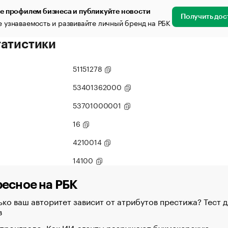
е профилем бизнеса и публикуйте новости
Получить дос
 узнаваемость и развивайте личный бренд на РБК
татистики
51151278
53401362000
53701000001
16
4210014
14100
есное на РБК
ко ваш авторитет зависит от атрибутов престижа? Тест д
в
 проиграло. Как ИИ-агенты разрушают букмекерскую