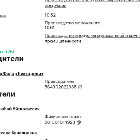
продукции
ные
10.52
Производство мороженого
10.61
Производство продуктов мукомольной и круп
промышленности
се (26)
дители
в Федор Викторович
Председатель
564302622335
тели
набай Айткалиевич
Физическое лицо
561001014923
ксана Каналыевна