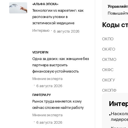
«АЛЬФА ЭПОХА»
Управляйт
Технологии vs маркетинг: как
Повышайте
распознать уловки в
эстетической медицине
Коды с
Интервью
6 августа 2026
ОКПО
ОКАТО
VESPERFIN
Одна за двоих: как женщине без
ОКТМО
партнера выстроить
ОКФС
финансовую устойчивость
Мнение эксперта
ОКОГУ
6 августа 2026
ОКОПФ
ГИФТЕРИ.РУ
Рынок труда меняется: кому
Интер
сейчас сложнее найти работу
Насколь
Мнение эксперта
лидеро
6 августа 2026
Казино