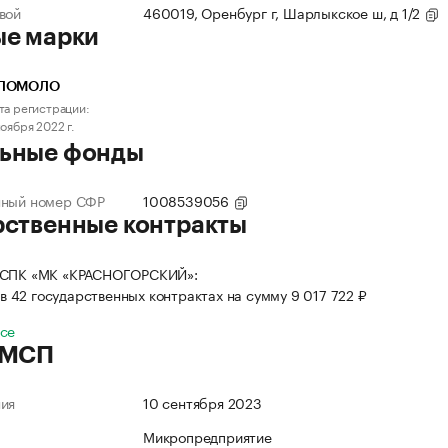
вой
460019, Оренбург г, Шарлыкское ш, д 1/2
ые марки
ЛОМОЛО
та регистрации:
ноября 2022 г.
ьные фонды
нный номер СФР
1008539056
рственные контракты
 СПК «МК «КРАСНОГОРСКИЙ»:
в 42 государственных контрактах на сумму 9 017 722 ₽
все
 МСП
ния
10 сентября 2023
Микропредприятие