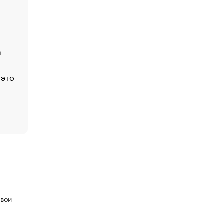
Economist
Функции менеджмента: пять ключевых основ эффект
управления
а
ЕС разрешил конфискацию российской нефти — чем
Москва
 это
Стресс обеспеченных людей: почему рост доходов 
счастья
Что обвинения против Павла Дурова значат для Tele
пользователей
овой