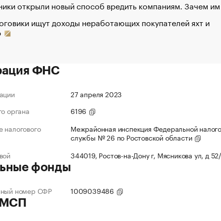
ики открыли новый способ вредить компаниям. Зачем им
оговики ищут доходы неработающих покупателей яхт и
р
рация ФНС
ации
27 апреля 2023
го органа
6196
 налогового
Межрайонная инспекция Федеральной налог
службы № 26 по Ростовской области
вой
344019, Ростов-на-Дону г, Мясникова ул, д 52
ьные фонды
нный номер СФР
1009039486
 МСП