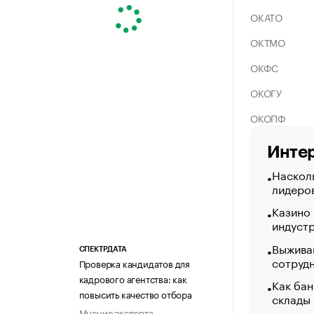
ОКАТО
ОКТМО
ОКФС
ОКОГУ
ОКОПФ
Интер
Насколь
лидеро
Казино
индуст
Выжива
СПЕКТРДАТА
сотруд
Проверка кандидатов для
кадрового агентства: как
Как бан
повысить качество отбора
склады
Мнение эксперта