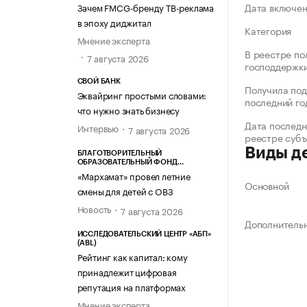
Дата включе
Зачем FMCG-бренду ТВ-реклама
в эпоху диджитал
Категория
Мнение эксперта
В реестре по
7 августа 2026
господдержк
СВОЙ БАНК
Получила под
Эквайринг простыми словами:
последний го
что нужно знать бизнесу
Дата последн
Интервью
7 августа 2026
реестре суб
Виды д
БЛАГОТВОРИТЕЛЬНЫЙ
ОБРАЗОВАТЕЛЬНЫЙ ФОНД
«МАРХАМАТ»
«Мархамат» провел летние
Основной
смены для детей с ОВЗ
Новость
7 августа 2026
Дополнитель
ИССЛЕДОВАТЕЛЬСКИЙ ЦЕНТР «АБП»
(ABL)
Рейтинг как капитал: кому
принадлежит цифровая
репутация на платформах
Мнение эксперта