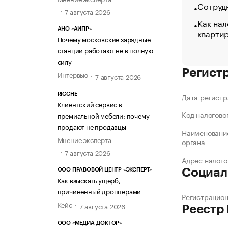
Сотрудн
7 августа 2026
Как нал
АНО «АИПР»
кварти
Почему московские зарядные
станции работают не в полную
силу
Регист
Интервью
7 августа 2026
RICCHE
Дата регистр
Клиентский сервис в
Код налогово
премиальной мебели: почему
продают не продавцы
Наименование
Мнение эксперта
органа
7 августа 2026
Адрес налого
Социал
ООО ПРАВОВОЙ ЦЕНТР «ЭКСПЕРТ»
Как взыскать ущерб,
причиненный дропперами
Регистрацио
Кейс
7 августа 2026
Реестр
ООО «МЕДИА-ДОКТОР»