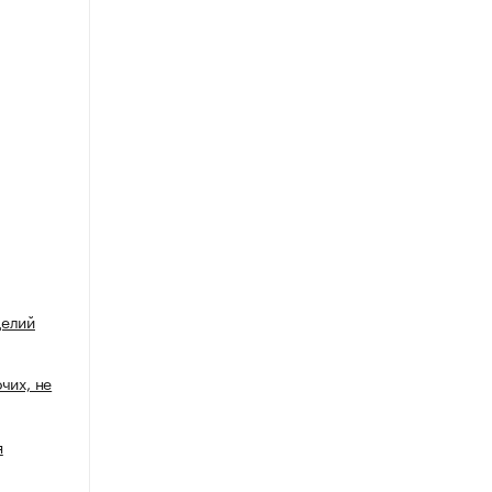
делий
чих, не
я