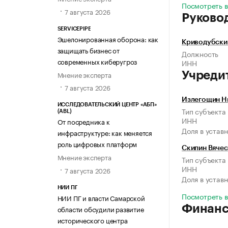
Посмотреть в
7 августа 2026
Руково
SERVICEPIPE
Эшелонированная оборона: как
Криводубски
защищать бизнес от
Должность
современных киберугроз
ИНН
Мнение эксперта
Учреди
7 августа 2026
Излегощин Н
ИССЛЕДОВАТЕЛЬСКИЙ ЦЕНТР «АБП»
Тип субъекта
(ABL)
ИНН
От посредника к
Доля в устав
инфраструктуре: как меняется
роль цифровых платформ
Скипин Вячес
Мнение эксперта
Тип субъекта
ИНН
7 августа 2026
Доля в устав
НИИ ПГ
Посмотреть в
НИИ ПГ и власти Самарской
Финан
области обсудили развитие
исторического центра