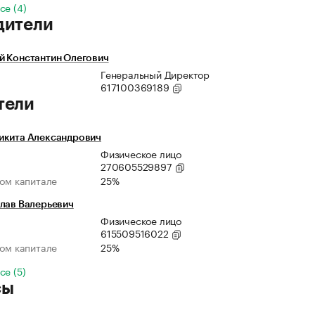
се (4)
дители
й Константин Олегович
Генеральный Директор
617100369189
тели
икита Александрович
Физическое лицо
270605529897
ном капитале
25%
лав Валерьевич
Физическое лицо
615509516022
ном капитале
25%
се (5)
сы