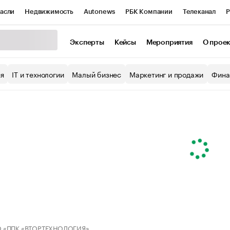
асли
Недвижимость
Autonews
РБК Компании
Телеканал
Р
К Курсы
РБК Life
Тренды
Визионеры
Национальные проекты
Эксперты
Кейсы
Мероприятия
О прое
уб
Исследования
Кредитные рейтинги
Франшизы
Газета
ия
IT и технологии
Малый бизнес
Маркетинг и продажи
Фина
Проверка контрагентов
Политика
Экономика
Бизнес
ы
 «ППК «ВТОРТЕХНОЛОГИЯ»