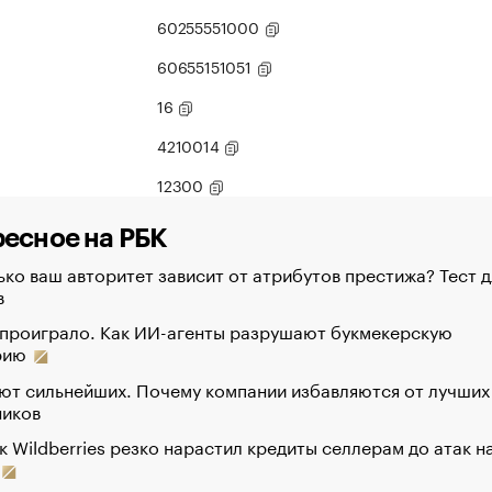
60255551000
60655151051
16
4210014
12300
есное на РБК
ко ваш авторитет зависит от атрибутов престижа? Тест д
в
 проиграло. Как ИИ-агенты разрушают букмекерскую
рию
ют сильнейших. Почему компании избавляются от лучших
ников
к Wildberries резко нарастил кредиты селлерам до атак н