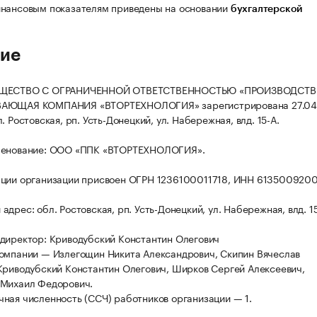
нансовым показателям приведены на основании
бухгалтерской
ие
БЩЕСТВО С ОГРАНИЧЕННОЙ ОТВЕТСТВЕННОСТЬЮ «ПРОИЗВОДСТВ
АЮЩАЯ КОМПАНИЯ «ВТОРТЕХНОЛОГИЯ» зарегистрирована 27.04.
. Ростовская, рп. Усть-Донецкий, ул. Набережная, влд. 15-А.
менование: ООО «ППК «ВТОРТЕХНОЛОГИЯ».
ации организации присвоен ОГРН 1236100011718, ИНН 613500920
дрес: обл. Ростовская, рп. Усть-Донецкий, ул. Набережная, влд. 15
директор: Криводубский Константин Олегович
омпании — Излегощин Никита Александрович, Скипин Вячеслав
Криводубский Константин Олегович, Ширков Сергей Алексеевич,
 Михаил Федорович.
ная численность (ССЧ) работников организации — 1.