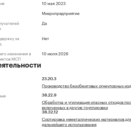
ния
10 мая 2023
Микропредприятие
лучателей
Да
и
держку за
Нет
д
его изменения в
10 июля 2026
ъектов МСП
еятельности
23.20.3
Производство безобжиговых огнеупорных из
ные
38.22.9
Обработка и утилизация опасных отходов про
включенных в другие группировки
38.32.12
Сортировка неметаллических материалов дл
дальнейшего использования