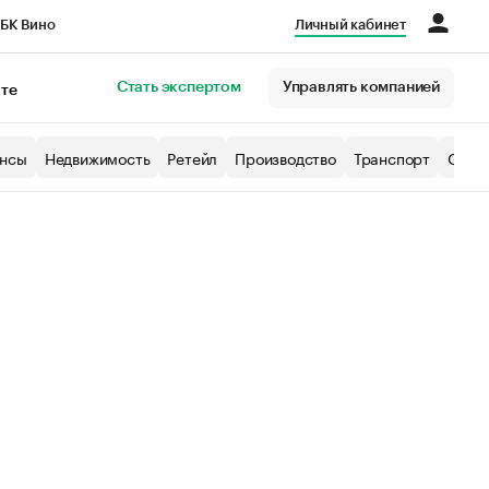
БК Вино
Личный кабинет
Город
Стать экспертом
Управлять компанией
кте
нсы
Недвижимость
Ретейл
Производство
Транспорт
Образ