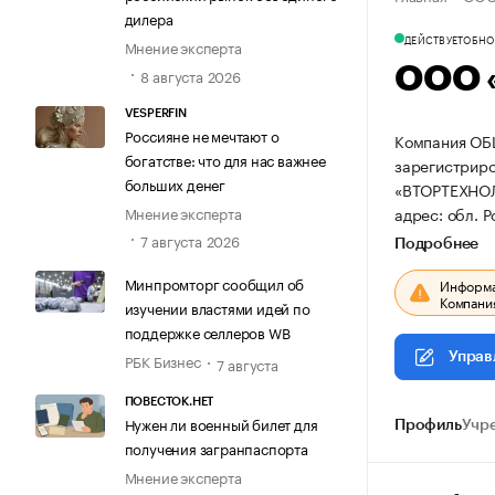
дилера
ДЕЙСТВУЕТ
ОБНОВ
Мнение эксперта
ООО 
8 августа 2026
VESPERFIN
Россияне не мечтают о
Компания О
богатстве: что для нас важнее
зарегистриров
больших денег
«ВТОРТЕХНО
Мнение эксперта
адрес: обл. Р
7 августа 2026
Подробнее
Минпромторг сообщил об
Информац
Компания
изучении властями идей по
поддержке селлеров WB
Управ
РБК Бизнес
7 августа
ПОВЕСТОК.НЕТ
Нужен ли военный билет для
Профиль
Учр
получения загранпаспорта
Мнение эксперта