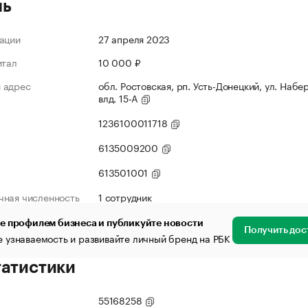
ль
ации
27 апреля 2023
итал
10 000 ₽
 адрес
обл. Ростовская, рп. Усть-Донецкий, ул. Набе
влд. 15-А
1236100011718
6135009200
613501001
чная численность
1 сотрудник
е профилем бизнеса и публикуйте новости
Получить дос
 узнаваемость и развивайте личный бренд на РБК
татистики
55168258