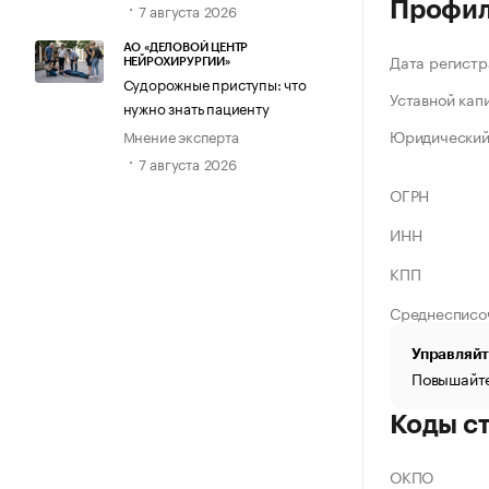
Профи
7 августа 2026
АО «ДЕЛОВОЙ ЦЕНТР
Дата регистр
НЕЙРОХИРУРГИИ»
Судорожные приступы: что
Уставной кап
нужно знать пациенту
Юридический
Мнение эксперта
7 августа 2026
ОГРН
ИНН
КПП
Среднесписо
Управляйт
Повышайте
Коды с
ОКПО