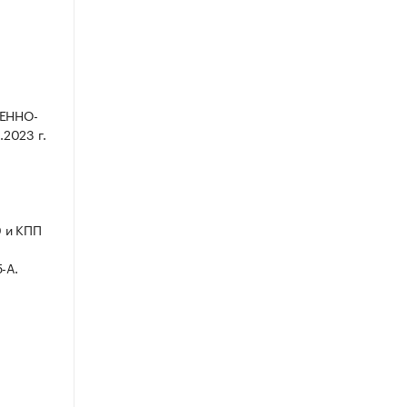
ЕННО-
2023 г.
0 и КПП
-А.