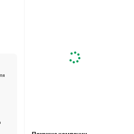
ля
«От спорта тело стареет иначе». Как живет глава ко
создавшей GTA
«Деньги будут не нужны»: что рассказал Маск в инт
Economist
Функции менеджмента: пять ключевых основ эффект
управления
а
ЕС разрешил конфискацию российской нефти — чем
Москва