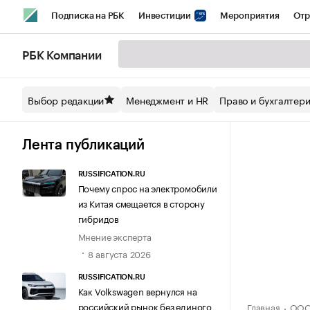
Подписка на РБК
Инвестиции
Мероприятия
Отр
Спорт
Школа управления РБК
РБК Образование
РБ
РБК Компании
Стиль
Крипто
РБК Бизнес-среда
Дискуссионный кл
Выбор редакции
Менеджмент и HR
Право и бухгалтер
Спецпроекты СПб
Конференции СПб
Спецпроекты
Технологии и медиа
Финансы
Рынок наличной валют
Лента публикаций
RUSSIFICATION.RU
Почему спрос на электромобили
из Китая смещается в сторону
гибридов
Мнение эксперта
8 августа 2026
RUSSIFICATION.RU
Как Volkswagen вернулся на
российский рынок без единого
Главная
ООО