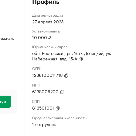
Профиль
Дата регистрации
27 апреля 2023
Уставной капитал
10 000 ₽
режная,
Юридический адрес
обл. Ростовская, рп. Усть-Донецкий, ул.
Набережная, влд. 15-А
ОГРН
1236100011718
ИНН
6135009200
КПП
туп
613501001
Среднесписочная численность
1 сотрудник