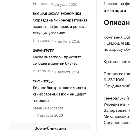
Данные по фи
Новость
7 августа 2026
отчетности
ВЫСШАЯ ШКОЛА ЭКОНОМИКИ
Оправдана ли консервативная
Описан
позиция на фондовом рынке в
текущих условиях
Компания О
Интервью
7 августа 2026
ПЕРЕРАБАТЫВ
по адресу обл
ЦАРАН ГРУПП
Какие инвесторы приходят
Краткое наи
сегодня в банный бизнес
Интервью
7 августа 2026
При регистр
613501001.
ООО «НССД»
Юридический а
Личное банкротство в мире: в
каких странах закон не щадит
Генеральный 
человека
Учредители к
Мнение эксперта
Валерьевич, 
7 августа 2026
Михановский
Среднесписоч
Все публикации