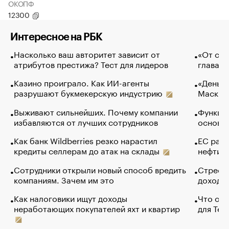
ОКОПФ
12300
Интересное на РБК
Насколько ваш авторитет зависит от
«От спо
атрибутов престижа? Тест для лидеров
глава к
Казино проиграло. Как ИИ-агенты
«Деньги
разрушают букмекерскую индустрию
Маск в 
Выживают сильнейших. Почему компании
Функции
избавляются от лучших сотрудников
основ э
Как банк Wildberries резко нарастил
ЕС раз
кредиты селлерам до атак на склады
нефти —
Сотрудники открыли новый способ вредить
Стресс 
компаниям. Зачем им это
доходов
Как налоговики ищут доходы
Что обв
неработающих покупателей яхт и квартир
для Tel