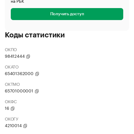
на РБК
Получить доступ
Коды статистики
ОКПО
98412444
ОКАТО
65401362000
ОКТМО
65701000001
ОКФС
16
ОКОГУ
4210014