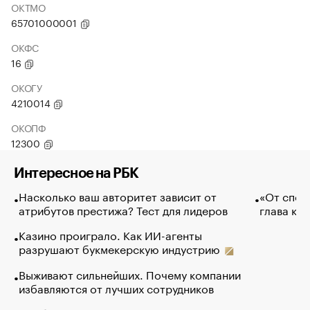
ОКТМО
65701000001
ОКФС
16
ОКОГУ
4210014
ОКОПФ
12300
Интересное на РБК
Насколько ваш авторитет зависит от
«От спор
атрибутов престижа? Тест для лидеров
глава ко
Казино проиграло. Как ИИ-агенты
разрушают букмекерскую индустрию
Выживают сильнейших. Почему компании
избавляются от лучших сотрудников