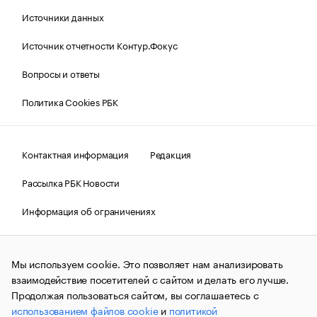
Источники данных
Источник отчетности Контур.Фокус
Вопросы и ответы
Политика Cookies РБК
Контактная информация
Редакция
Рассылка РБК Новости
Информация об ограничениях
Правовая информация
О соблюдении авторских прав
Мы используем cookie. Это позволяет нам анализировать
© АО «РОСБИЗНЕСКОНСАЛТИНГ»,
1995–2026.
Сообщения
и материалы информационного агентства «РБК»
взаимодействие посетителей с сайтом и делать его лучше.
(зарегистрировано Федеральной службой по надзору в сфере
Продолжая пользоваться сайтом, вы соглашаетесь с
связи, информационных технологий и массовых
использованием файлов cookie
и
политикой
коммуникаций (Роскомнадзор) 09.12.2015 за номером ИА