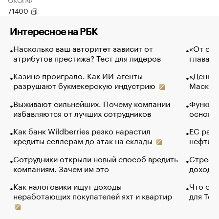
71400
Интересное на РБК
Насколько ваш авторитет зависит от
«От спо
атрибутов престижа? Тест для лидеров
глава к
Казино проиграло. Как ИИ-агенты
«Деньги
разрушают букмекерскую индустрию
Маск в 
Выживают сильнейших. Почему компании
Функции
избавляются от лучших сотрудников
основ э
Как банк Wildberries резко нарастил
ЕС раз
кредиты селлерам до атак на склады
нефти —
Сотрудники открыли новый способ вредить
Стресс 
компаниям. Зачем им это
доходов
Как налоговики ищут доходы
Что обв
неработающих покупателей яхт и квартир
для Tel