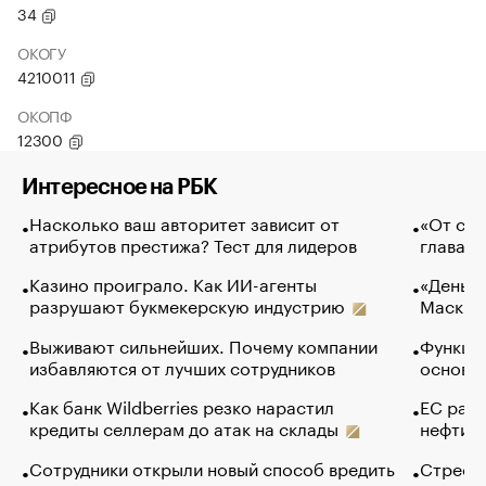
34
ОКОГУ
4210011
ОКОПФ
12300
Интересное на РБК
Насколько ваш авторитет зависит от
«От спо
атрибутов престижа? Тест для лидеров
глава к
Казино проиграло. Как ИИ-агенты
«Деньги
разрушают букмекерскую индустрию
Маск в 
Выживают сильнейших. Почему компании
Функции
избавляются от лучших сотрудников
основ э
Как банк Wildberries резко нарастил
ЕС раз
кредиты селлерам до атак на склады
нефти —
Сотрудники открыли новый способ вредить
Стресс 