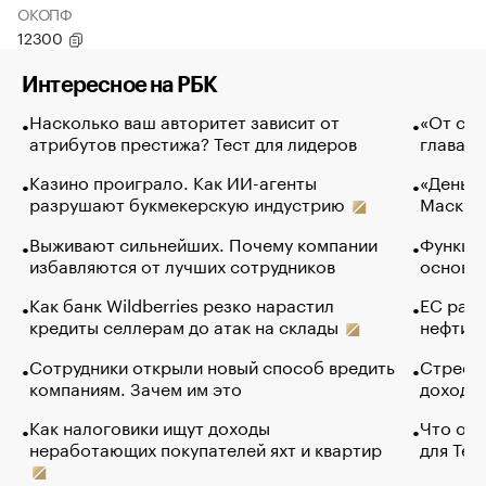
ОКОПФ
12300
Интересное на РБК
Насколько ваш авторитет зависит от
«От спо
атрибутов престижа? Тест для лидеров
глава к
Казино проиграло. Как ИИ-агенты
«Деньги
разрушают букмекерскую индустрию
Маск в 
Выживают сильнейших. Почему компании
Функции
избавляются от лучших сотрудников
основ э
Как банк Wildberries резко нарастил
ЕС раз
кредиты селлерам до атак на склады
нефти —
Сотрудники открыли новый способ вредить
Стресс 
компаниям. Зачем им это
доходов
Как налоговики ищут доходы
Что обв
неработающих покупателей яхт и квартир
для Tel