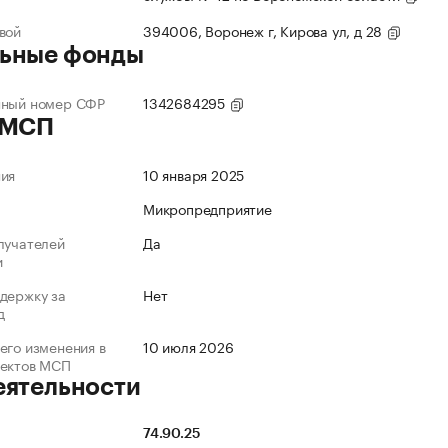
вой
394006, Воронеж г, Кирова ул, д 28
ьные фонды
нный номер СФР
1342684295
 МСП
ния
10 января 2025
Микропредприятие
лучателей
Да
и
держку за
Нет
д
его изменения в
10 июля 2026
ъектов МСП
еятельности
74.90.25