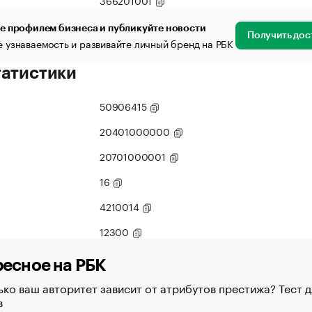
366201001
е профилем бизнеса и публикуйте новости
Получить дос
 узнаваемость и развивайте личный бренд на РБК
татистики
50906415
20401000000
20701000001
16
4210014
12300
есное на РБК
ко ваш авторитет зависит от атрибутов престижа? Тест д
в