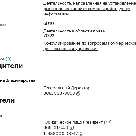
Деятельность, направленная на установление
рыночной или иной стоимости работ, услуг,
информации
ные
69.10
Деятельность в области права
70.22
Консультирование по вопросам коммерческо
деятельности и управления
се (9)
дители
на Владимировна
Генеральный Директор
366203376856
тели
с
Юридическое лицо (Резидент РФ)
3662312550
1243600020047