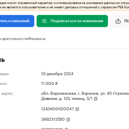
ия носит справочный характер и сгенерирована на основании данных из откр
 не является пользователем и не имеет деловых отношений с сервисом РБК Ко
Подписаться на изменения
П
лять компанией
 деятельности
Финансы
ль
ации
10 декабря 2024
итал
11 000 ₽
 адрес
обл. Воронежская, г. Воронеж, ул. 45 Стрелк
Дивизии, д. 125, помещ. 5/1
1243600020047
3662312550