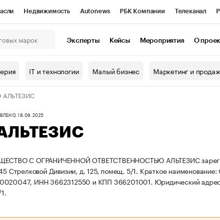
асли
Недвижимость
Autonews
РБК Компании
Телеканал
Р
К Курсы
РБК Life
Тренды
Визионеры
Национальные проекты
Эксперты
Кейсы
Мероприятия
О прое
онный клуб
Исследования
Кредитные рейтинги
Франшизы
Г
терия
IT и технологии
Малый бизнес
Маркетинг и прода
Проверка контрагентов
Политика
Экономика
Бизнес
 АЛЬТЕЗИС
ы
ЛЕНО, 18.09.2025
АЛЬТЕЗИС
ЩЕСТВО С ОГРАНИЧЕННОЙ ОТВЕТСТВЕННОСТЬЮ АЛЬТЕЗИС зарегистрир
45 Стрелковой Дивизии, д. 125, помещ. 5/1.
Краткое наименование
0020047, ИНН 3662312550 и КПП 366201001.
Юридический адрес: 
1.