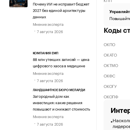
КПП
Почему ИИ не исправит бюджет
2027 без единой архитектуры
Управляйт
данных
Повышайте
Мнение эксперта
Коды с
7 августа 2026
ОКПО
ОКАТО
КОМПАНИЯ ЕМП
88 млн утекших записей — цена
ОКТМО
цифрового хаоса в медицине
Мнение эксперта
ОКФС
7 августа 2026
ОКОГУ
ЛАНДШАФТНОЕ БЮРО МЕЛАРДИ
Загородный дом как
ОКОПФ
инвестиция: какие решения
повышают и снижают стоимость
Интер
Мнение эксперта
Насколь
7 августа 2026
лидеро