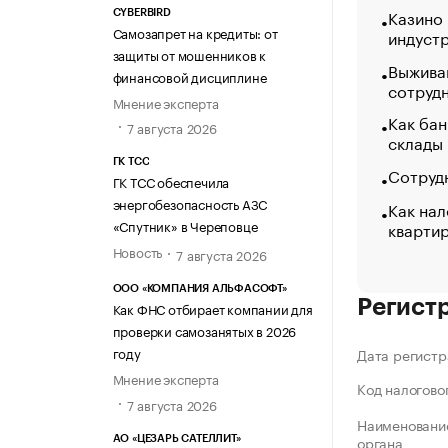
Казино
CYBERBIRD
Самозапрет на кредиты: от
индуст
защиты от мошенников к
Выжива
финансовой дисциплине
сотруд
Мнение эксперта
Как бан
7 августа 2026
склады
ГК ТСС
Сотрудн
ГК ТСС обеспечила
энергобезопасность АЗС
Как нал
«Спутник» в Череповце
кварти
Новость
7 августа 2026
ООО «КОМПАНИЯ АЛЬФАСОФТ»
Регист
Как ФНС отбирает компании для
проверки самозанятых в 2026
году
Дата регистр
Мнение эксперта
Код налогово
7 августа 2026
Наименование
органа
АО «ЦЕЗАРЬ САТЕЛЛИТ»