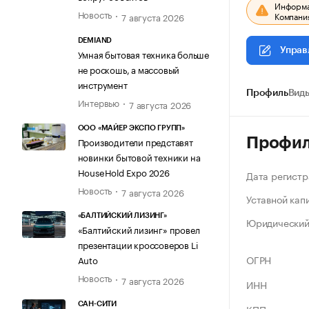
Информац
Новость
Компания
7 августа 2026
DEMIAND
Управ
Умная бытовая техника больше
не роскошь, а массовый
инструмент
Профиль
Виды
Интервью
7 августа 2026
ООО «МАЙЕР ЭКСПО ГРУПП»
Профи
Производители представят
новинки бытовой техники на
HouseHold Expo 2026
Дата регистр
Новость
7 августа 2026
Уставной кап
«БАЛТИЙСКИЙ ЛИЗИНГ»
Юридический
«Балтийский лизинг» провел
презентации кроссоверов Li
ОГРН
Auto
Новость
7 августа 2026
ИНН
САН-СИТИ