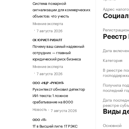
Система пожарной
Адрес налого
сигнализации для коммерческих
Социал
объектов: что учесть
Мнение эксперта
Регистрацио
7 августа 2026
Реестр
СК ЮРИСТ-РИЗАЛТ
Почему ваш самый надежный
Дата включе
сотрудник — главный
юридический риск бизнеса
Категория
Мнение эксперта
В реестре по
7 августа 2026
господдержк
Получила под
ООО «НЦР «РУКОНТ»
Руконтекст обновил детектор
последний го
ИИ-текста: 1 ложное
Дата последн
срабатывание на 8000
реестре суб
Новость
7 августа 2026
Виды д
ООО «1Т»
Основной
1Т в Высшей лиге: 1Т РЭКС