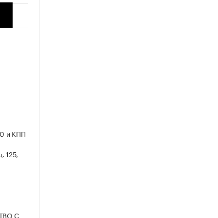
0 и КПП
. 125,
СТВО С