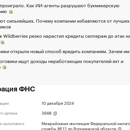
 проиграло. Как ИИ-агенты разрушают букмекерскую
рию
ют сильнейших. Почему компании избавляются от лучших
ников
к Wildberries резко нарастил кредиты селлерам до атак н
ики открыли новый способ вредить компаниям. Зачем им
оговики ищут доходы неработающих покупателей яхт и
р
рация ФНС
ации
10 декабря 2024
го органа
3668
 налогового
Межрайонная инспекция Федеральной налог
службы № 12 по Воронежской области