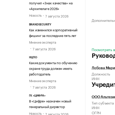
получил «Знак качества» на
«Архипелаге 2026»
Новость
7 августа 2026
Дополнитель
BRANDSECURITY
Как изменился корпоративный
фишинг за последние пять лет
Мнение эксперта
7 августа 2026
Посмотреть в
Руково
НЦПО
Какие документы по обучению
охране труда должен иметь
Лобова Мари
Должность
работодатель
ИНН
Мнение эксперта
Учреди
7 августа 2026
ГК «ЦИФРА»
ООО Альтези
В «Цифре» назначен новый
Тип субъекта
генеральный директор
ИНН
ОГРН
Новость
7 августа 2026