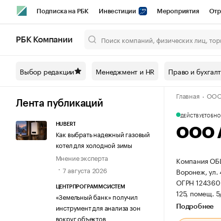
Подписка на РБК
Инвестиции
Мероприятия
Отр
Спорт
Школа управления РБК
РБК Образование
РБ
РБК Компании
Город
Стиль
Крипто
РБК Бизнес-среда
Дискусси
Выбор редакции
Менеджмент и HR
Право и бухгал
Спецпроекты СПб
Конференции СПб
Спецпроекты
Главная
ООО
Технологии и медиа
Финансы
Рынок наличной валют
Лента публикаций
ДЕЙСТВУЕТ
ОБНОВ
HUBERT
ООО 
Как выбрать надежный газовый
котел для холодной зимы
Мнение эксперта
Компания ОБ
7 августа 2026
Воронеж, ул. 
ОГРН 124360
ЦЕНТРПРОГРАММСИСТЕМ
125, помещ. 5/
«Земельный банк» получил
инструмент для анализа зон
Подробнее
вокруг объектов