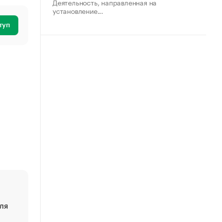
Деятельность, направленная на
установление...
туп
ля
«От спорта тело стареет иначе». Как живет глава ко
создавшей GTA