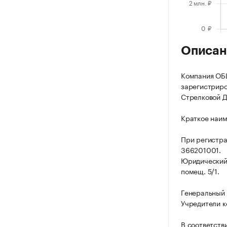
Описан
Компания О
зарегистриров
Стрелковой Ди
Краткое наи
При регистр
366201001.
Юридический а
помещ. 5/1.
Генеральный
Учредители к
В соответств