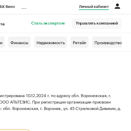
...
БК Вино
Личный кабинет
Стать экспертом
Управлять компанией
кте
азета
жи
Финансы
Недвижимость
Ретейл
Производство
ована 10.12.2024 г. по адресу обл. Воронежская, г.
: ООО АЛЬТЕЗИС.
При регистрации организации присвоен
обл. Воронежская, г. Воронеж, ул. 45 Стрелковой Дивизии, д.