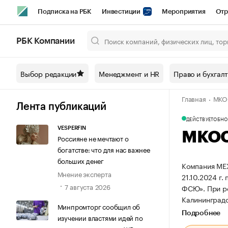
Подписка на РБК
Инвестиции
Мероприятия
Отр
Спорт
Школа управления РБК
РБК Образование
РБ
РБК Компании
Город
Стиль
Крипто
РБК Бизнес-среда
Дискусси
Выбор редакции
Менеджмент и HR
Право и бухгал
Спецпроекты СПб
Конференции СПб
Спецпроекты
Главная
МКО
Технологии и медиа
Финансы
Рынок наличной валют
Лента публикаций
ДЕЙСТВУЕТ
ОБНОВ
VESPERFIN
МКОО
Россияне не мечтают о
богатстве: что для нас важнее
больших денег
Компания М
Мнение эксперта
21.10.2024 г.
7 августа 2026
ФСЮ».
При р
Калининградск
Минпромторг сообщил об
Подробнее
изучении властями идей по