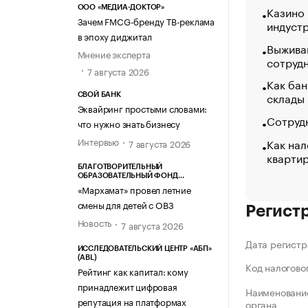
Казино
ООО «МЕДИА-ДОКТОР»
Зачем FMCG-бренду ТВ-реклама
индуст
в эпоху диджитал
Выжива
Мнение эксперта
сотруд
7 августа 2026
Как бан
склады
СВОЙ БАНК
Эквайринг простыми словами:
Сотрудн
что нужно знать бизнесу
Интервью
Как нал
7 августа 2026
кварти
БЛАГОТВОРИТЕЛЬНЫЙ
ОБРАЗОВАТЕЛЬНЫЙ ФОНД
«МАРХАМАТ»
«Мархамат» провел летние
смены для детей с ОВЗ
Регист
Новость
7 августа 2026
Дата регистр
ИССЛЕДОВАТЕЛЬСКИЙ ЦЕНТР «АБП»
(ABL)
Код налогово
Рейтинг как капитал: кому
принадлежит цифровая
Наименование
репутация на платформах
органа