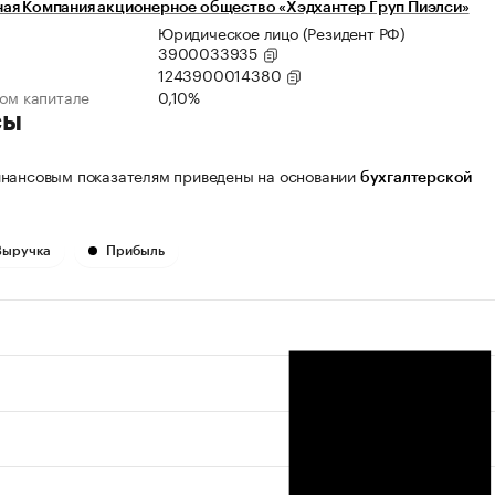
ая Компания акционерное общество «Хэдхантер Груп Пиэлси»
Юридическое лицо (Резидент РФ)
3900033935
1243900014380
ном капитале
0,10%
сы
нансовым показателям приведены на основании
бухгалтерской
Выручка
Прибыль