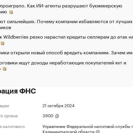
 проиграло. Как ИИ-агенты разрушают букмекерскую
рию
ют сильнейших. Почему компании избавляются от лучших
ников
к Wildberries резко нарастил кредиты селлерам до атак н
ики открыли новый способ вредить компаниям. Зачем им
оговики ищут доходы неработающих покупателей яхт и
р
рация ФНС
ации
21 октября 2024
го органа
3900
 налогового
Управление Федеральной налоговой службы 
Калининградской области