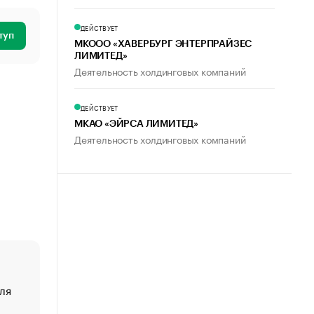
ДЕЙСТВУЕТ
туп
МКООО «ХАВЕРБУРГ ЭНТЕРПРАЙЗЕС
ЛИМИТЕД»
Деятельность холдинговых компаний
ДЕЙСТВУЕТ
МКАО «ЭЙРСА ЛИМИТЕД»
Деятельность холдинговых компаний
ля
«От спорта тело стареет иначе». Как живет глава ко
создавшей GTA