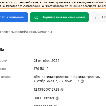
ия носит справочный характер и сгенерирована на основании данных из откр
 не является пользователем и не имеет деловых отношений с сервисом РБК Ко
Подписаться на изменения
П
лять компанией
 деятельности
Финансы
Филиалы
ль
ации
21 октября 2024
итал
179 501 ₽
 адрес
обл. Калининградская, г. Калининград, ул.
Октябрьская, д. 37, помещ. X
1243900012729
3900032321