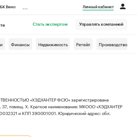
...
БК Вино
Личный кабинет
Стать экспертом
Управлять компанией
кте
азета
жи
Финансы
Недвижимость
Ретейл
Производство
ВЕННОСТЬЮ «ХЭДХАНТЕР ФСЮ» зарегистрирована
. 37, помещ. X.
Краткое наименование: МКООО «ХЭДХАНТЕР
00032321 и КПП 390001001.
Юридический адрес: обл.