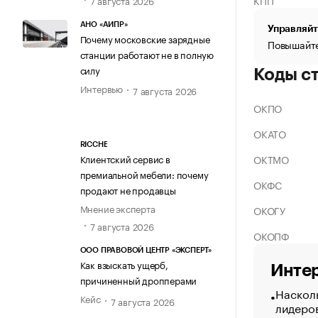
КПП
АНО «АИПР»
Управляйт
Почему московские зарядные
Повышайте
станции работают не в полную
силу
Коды с
Интервью
7 августа 2026
ОКПО
ОКАТО
RICCHE
ОКТМО
Клиентский сервис в
премиальной мебели: почему
ОКФС
продают не продавцы
Мнение эксперта
ОКОГУ
7 августа 2026
ОКОПФ
ООО ПРАВОВОЙ ЦЕНТР «ЭКСПЕРТ»
Как взыскать ущерб,
Интер
причиненный дропперами
Насколь
Кейс
7 августа 2026
лидеро