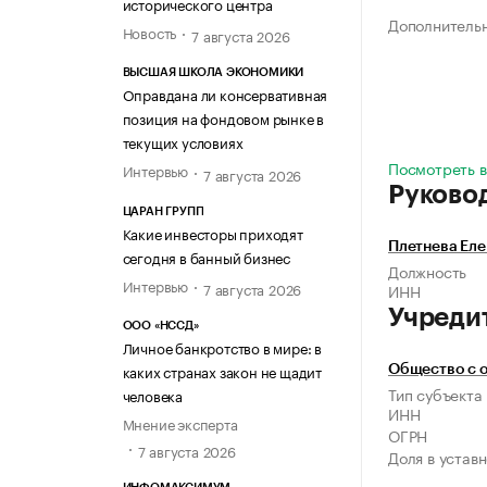
исторического центра
Дополнитель
Новость
7 августа 2026
ВЫСШАЯ ШКОЛА ЭКОНОМИКИ
Оправдана ли консервативная
позиция на фондовом рынке в
текущих условиях
Посмотреть в
Интервью
7 августа 2026
Руково
ЦАРАН ГРУПП
Какие инвесторы приходят
Плетнева Еле
сегодня в банный бизнес
Должность
Интервью
7 августа 2026
ИНН
Учреди
ООО «НССД»
Личное банкротство в мире: в
каких странах закон не щадит
Общество с 
Тип субъекта
человека
ИНН
Мнение эксперта
ОГРН
7 августа 2026
Доля в устав