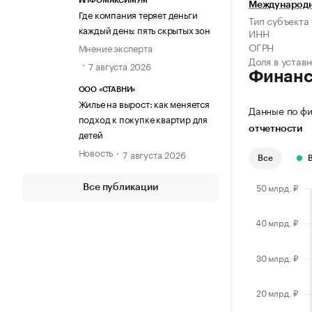
ИНФОМАКСИМУМ
Международн
Где компания теряет деньги
Тип субъекта
каждый день: пять скрытых зон
ИНН
ОГРН
Мнение эксперта
Доля в устав
7 августа 2026
Финан
ООО «СТАВНИ»
Жилье на вырост: как меняется
Данные по фи
подход к покупке квартир для
отчетности
детей
Новость
7 августа 2026
Все
Все публикации