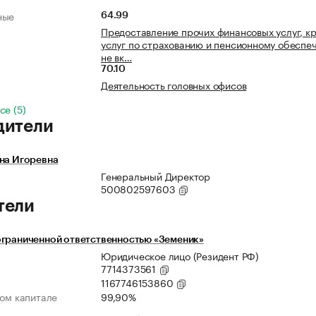
ные
64.99
Предоставление прочих финансовых услуг, к
услуг по страхованию и пенсионному обеспе
не вк…
70.10
Деятельность головных офисов
се (5)
дители
на Игоревна
Генеральный Директор
500802597603
тели
ограниченной ответственностью «Земеник»
Юридическое лицо (Резидент РФ)
7714373561
1167746153860
ном капитале
99,90%