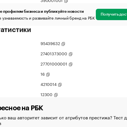
390001001
е профилем бизнеса и публикуйте новости
Получить дос
 узнаваемость и развивайте личный бренд на РБК
татистики
95439632
27401373000
27701000001
16
4210014
12300
есное на РБК
ко ваш авторитет зависит от атрибутов престижа? Тест д
в