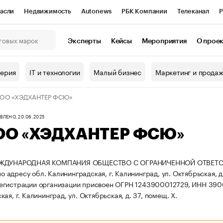
асли
Недвижимость
Autonews
РБК Компании
Телеканал
Р
К Курсы
РБК Life
Тренды
Визионеры
Национальные проекты
Эксперты
Кейсы
Мероприятия
О прое
онный клуб
Исследования
Кредитные рейтинги
Франшизы
Г
терия
IT и технологии
Малый бизнес
Маркетинг и прода
Проверка контрагентов
Политика
Экономика
Бизнес
ОО «ХЭДХАНТЕР ФСЮ»
ы
ЛЕНО, 20.06.2025
О «ХЭДХАНТЕР ФСЮ»
ЕЖДУНАРОДНАЯ КОМПАНИЯ ОБЩЕСТВО С ОГРАНИЧЕННОЙ ОТВЕТСТ
 по адресу обл. Калининградская, г. Калининград, ул. Октябрьская, д
егистрации организации присвоен ОГРН 1243900012729, ИНН 39
ая, г. Калининград, ул. Октябрьская, д. 37, помещ. X.