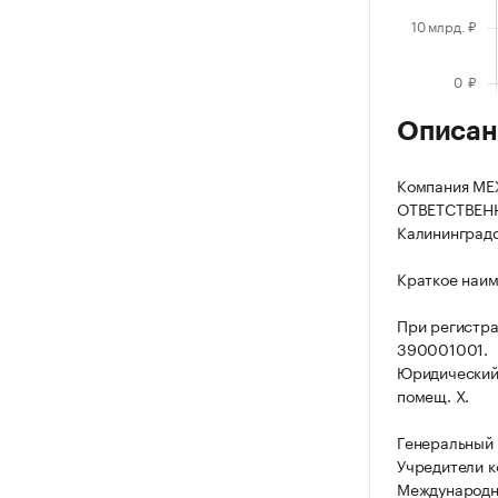
Описан
Компания М
ОТВЕТСТВЕНН
Калининградск
Краткое наи
При регистр
390001001.
Юридический а
помещ. X.
Генеральный 
Учредители к
Международна