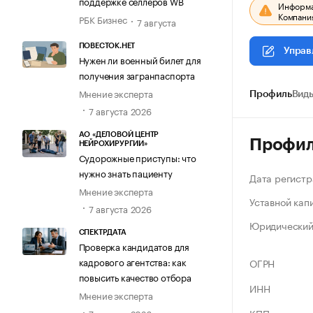
поддержке селлеров WB
Информац
Компания
РБК Бизнес
7 августа
ПОВЕСТОК.НЕТ
Управ
Нужен ли военный билет для
получения загранпаспорта
Мнение эксперта
Профиль
Виды
7 августа 2026
АО «ДЕЛОВОЙ ЦЕНТР
Профи
НЕЙРОХИРУРГИИ»
Судорожные приступы: что
нужно знать пациенту
Дата регистр
Мнение эксперта
Уставной кап
7 августа 2026
Юридический
СПЕКТРДАТА
Проверка кандидатов для
кадрового агентства: как
ОГРН
повысить качество отбора
ИНН
Мнение эксперта
7 августа 2026