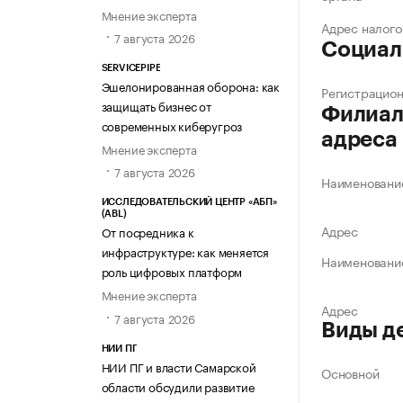
Мнение эксперта
Адрес налого
7 августа 2026
Социал
SERVICEPIPE
Эшелонированная оборона: как
Регистрацио
защищать бизнес от
Филиал
современных киберугроз
адреса
Мнение эксперта
7 августа 2026
Наименовани
ИССЛЕДОВАТЕЛЬСКИЙ ЦЕНТР «АБП»
(ABL)
Адрес
От посредника к
инфраструктуре: как меняется
Наименовани
роль цифровых платформ
Мнение эксперта
Адрес
7 августа 2026
Виды д
НИИ ПГ
НИИ ПГ и власти Самарской
Основной
области обсудили развитие