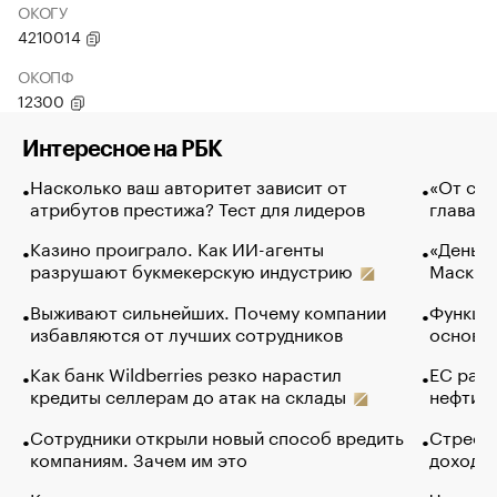
ОКОГУ
4210014
ОКОПФ
12300
Интересное на РБК
Насколько ваш авторитет зависит от
«От спо
атрибутов престижа? Тест для лидеров
глава к
Казино проиграло. Как ИИ-агенты
«Деньги
разрушают букмекерскую индустрию
Маск в 
Выживают сильнейших. Почему компании
Функции
избавляются от лучших сотрудников
основ э
Как банк Wildberries резко нарастил
ЕС раз
кредиты селлерам до атак на склады
нефти —
Сотрудники открыли новый способ вредить
Стресс 
компаниям. Зачем им это
доходов