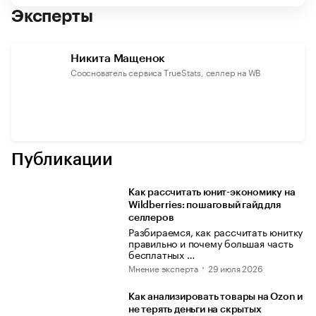
Эксперты
Никита Мащенок
Сооснователь сервиса TrueStats, селлер на WB
Публикации
Как рассчитать юнит-экономику на
Wildberries: пошаговый гайд для
селлеров
Разбираемся, как рассчитать юнитку
правильно и почему большая часть
бесплатных …
Мнение эксперта
29 июля 2026
Как анализировать товары на Ozon и
не терять деньги на скрытых