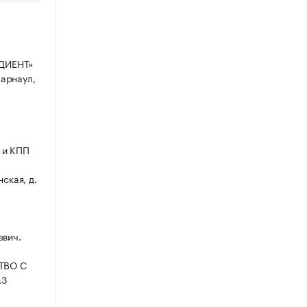
ДИЕНТ»
Барнаул,
 и КПП
ская, д.
евич.
СТВО С
.3