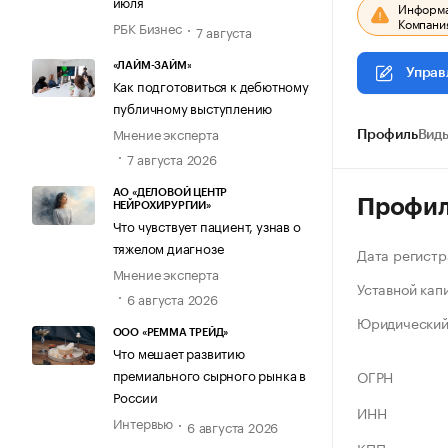
июля
Информац
Компания
РБК Бизнес
7 августа
«ЛАЙМ-ЗАЙМ»
Управ
Как подготовиться к дебютному
публичному выступлению
Мнение эксперта
Профиль
Виды
7 августа 2026
АО «ДЕЛОВОЙ ЦЕНТР
Профи
НЕЙРОХИРУРГИИ»
Что чувствует пациент, узнав о
тяжелом диагнозе
Дата регистр
Мнение эксперта
Уставной кап
6 августа 2026
Юридический
ООО «РЕММА ТРЕЙД»
Что мешает развитию
премиального сырного рынка в
ОГРН
России
ИНН
Интервью
6 августа 2026