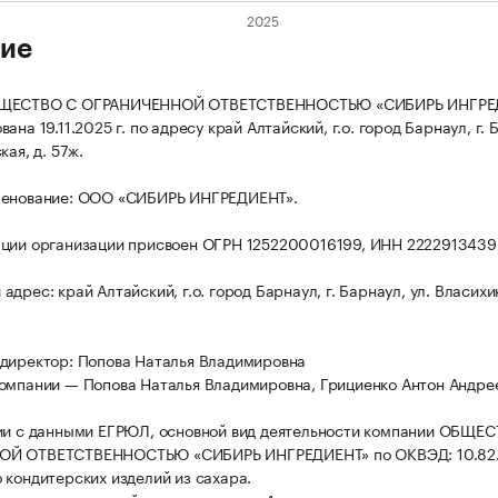
ие
БЩЕСТВО С ОГРАНИЧЕННОЙ ОТВЕТСТВЕННОСТЬЮ «СИБИРЬ ИНГРЕ
ана 19.11.2025 г. по адресу край Алтайский, г.о. город Барнаул, г. 
кая, д. 57ж.
менование: ООО «СИБИРЬ ИНГРЕДИЕНТ».
ции организации присвоен ОГРН 1252200016199, ИНН 2222913439
дрес: край Алтайский, г.о. город Барнаул, г. Барнаул, ул. Власихин
директор: Попова Наталья Владимировна
омпании — Попова Наталья Владимировна, Грициенко Антон Андре
ии с данными ЕГРЮЛ, основной вид деятельности компании ОБЩЕ
Й ОТВЕТСТВЕННОСТЬЮ «СИБИРЬ ИНГРЕДИЕНТ» по ОКВЭД: 10.82
 кондитерских изделий из сахара.