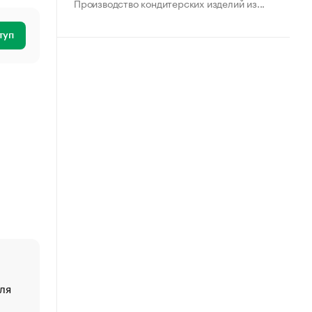
Производство кондитерских изделий из...
туп
ля
«От спорта тело стареет иначе». Как живет глава ко
создавшей GTA