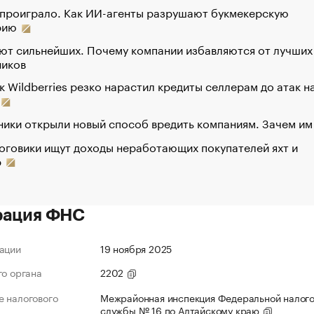
 проиграло. Как ИИ-агенты разрушают букмекерскую
рию
ют сильнейших. Почему компании избавляются от лучших
ников
к Wildberries резко нарастил кредиты селлерам до атак н
ики открыли новый способ вредить компаниям. Зачем им
оговики ищут доходы неработающих покупателей яхт и
р
рация ФНС
ации
19 ноября 2025
го органа
2202
 налогового
Межрайонная инспекция Федеральной налог
службы № 16 по Алтайскому краю