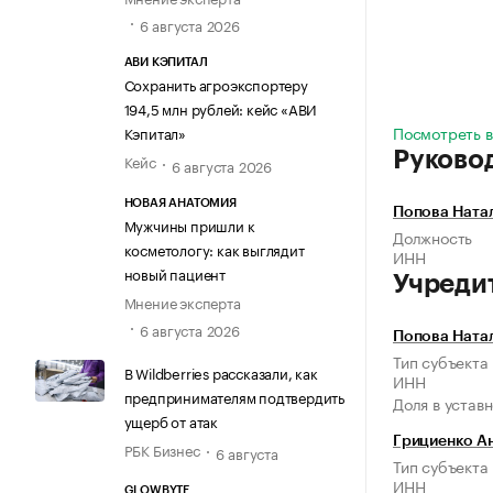
6 августа 2026
АВИ КЭПИТАЛ
Сохранить агроэкспортеру
194,5 млн рублей: кейс «АВИ
Посмотреть в
Кэпитал»
Руково
Кейс
6 августа 2026
НОВАЯ АНАТОМИЯ
Попова Ната
Мужчины пришли к
Должность
косметологу: как выглядит
ИНН
новый пациент
Учреди
Мнение эксперта
6 августа 2026
Попова Ната
Тип субъекта
В Wildberries рассказали, как
ИНН
предпринимателям подтвердить
Доля в устав
ущерб от атак
Грициенко А
РБК Бизнес
6 августа
Тип субъекта
ИНН
GLOWBYTE