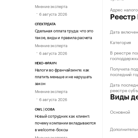
Мнение эксперта
Адрес налого
6 августа 2026
Реестр
СПЕКТРДАТА
Сдельная оплата труда: что это
Дата включе
такое, виды и правила расчета
Категория
Мнение эксперта
В реестре по
6 августа 2026
господдержк
НЕКО-ФРАНЧ
Получила под
Налоги во франчайзинге: как
последний го
платить меньше и не нарушать
закон
Дата последн
реестре суб
Мнение эксперта
Виды д
6 августа 2026
OWL | СОВА
Основной
Новый сотрудник как клиент:
почему компании вкладываются
Дополнитель
в welcome-боксы
Мнение эксперта