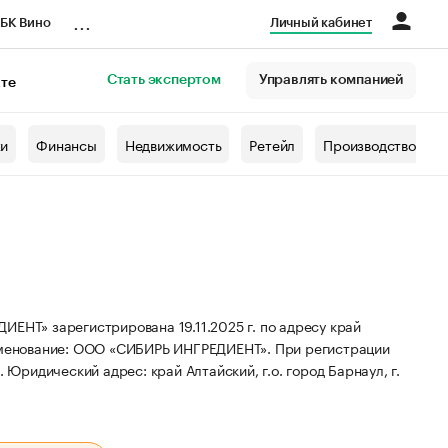
...
БК Вино
Личный кабинет
Стать экспертом
Управлять компанией
кте
азета
жи
Финансы
Недвижимость
Ретейл
Производство
» зарегистрирована 19.11.2025 г. по адресу край
менование: ООО «СИБИРЬ ИНГРЕДИЕНТ».
При регистрации
.
Юридический адрес: край Алтайский, г.о. город Барнаул, г.