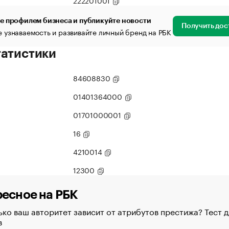
222201001
е профилем бизнеса и публикуйте новости
Получить дос
 узнаваемость и развивайте личный бренд на РБК
татистики
84608830
01401364000
01701000001
16
4210014
12300
есное на РБК
ко ваш авторитет зависит от атрибутов престижа? Тест д
в