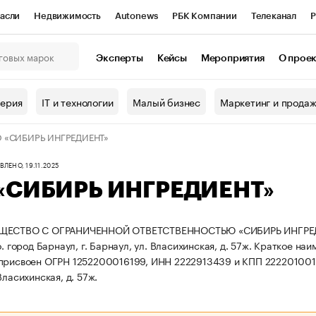
асли
Недвижимость
Autonews
РБК Компании
Телеканал
Р
К Курсы
РБК Life
Тренды
Визионеры
Национальные проекты
Эксперты
Кейсы
Мероприятия
О прое
онный клуб
Исследования
Кредитные рейтинги
Франшизы
Г
терия
IT и технологии
Малый бизнес
Маркетинг и прода
Проверка контрагентов
Политика
Экономика
Бизнес
 «СИБИРЬ ИНГРЕДИЕНТ»
ы
ЛЕНО, 19.11.2025
«СИБИРЬ ИНГРЕДИЕНТ»
ЩЕСТВО С ОГРАНИЧЕННОЙ ОТВЕТСТВЕННОСТЬЮ «СИБИРЬ ИНГРЕДИЕНТ
о. город Барнаул, г. Барнаул, ул. Власихинская, д. 57ж.
Краткое наи
 присвоен ОГРН 1252200016199, ИНН 2222913439 и КПП 222201001
Власихинская, д. 57ж.