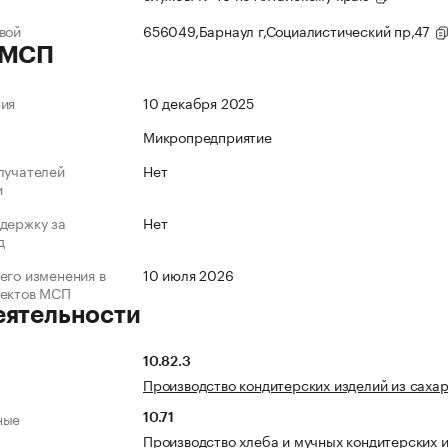
вой
656049,Барнаул г,Социалистический пр,47
 МСП
ния
10 декабря 2025
Микропредприятие
лучателей
Нет
и
держку за
Нет
д
его изменения в
10 июля 2026
ъектов МСП
еятельности
10.82.3
Производство кондитерских изделий из саха
ные
10.71
Производство хлеба и мучных кондитерских и