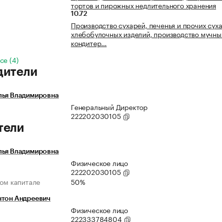
тортов и пирожных недлительного хранения
10.72
Производство сухарей, печенья и прочих сух
хлебобулочных изделий, производство мучны
кондитер…
се (4)
дители
лья Владимировна
Генеральный Директор
222202030105
тели
лья Владимировна
Физическое лицо
222202030105
ном капитале
50%
нтон Андреевич
Физическое лицо
222333784804