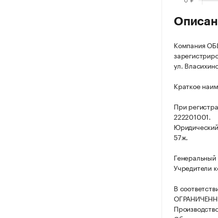
Описан
Компания О
зарегистриров
ул. Власихинс
Краткое наи
При регистра
222201001.
Юридический а
57ж.
Генеральный 
Учредители к
В соответств
ОГРАНИЧЕННО
Производство