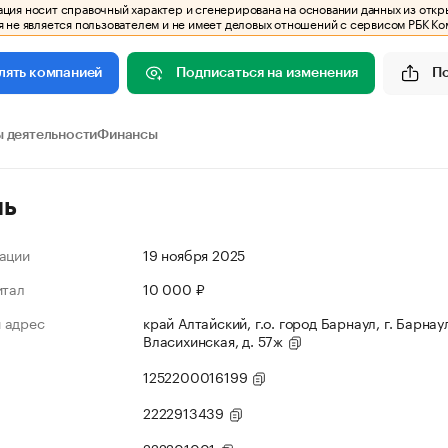
ия носит справочный характер и сгенерирована на основании данных из откр
 не является пользователем и не имеет деловых отношений с сервисом РБК Ко
Подписаться на изменения
П
лять компанией
 деятельности
Финансы
ль
ации
19 ноября 2025
итал
10 000 ₽
 адрес
край Алтайский, г.о. город Барнаул, г. Барнаул
Власихинская, д. 57ж
1252200016199
2222913439