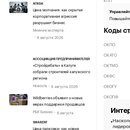
КПП
АПКБК
Цена молчания: как скрытая
Управляйт
корпоративная агрессия
Повышайте
разрушает бизнес
Мнение эксперта
Коды с
6 августа 2026
ОКПО
ОКАТО
АССОЦИАЦИЯ ПРЕДПРИНИМАТЕЛЕЙ
ОКТМО
«Стройдебаты» в Калуге
собрали строителей калужского
ОКФС
региона
Новость
ОКОГУ
6 августа 2026
ОКОПФ
Wildberries объявил о новых
мерах поддержки продавцов
Интер
РБК Бизнес
6 августа
Насколь
SMARENT
лидеро
Цена парковки: как новые