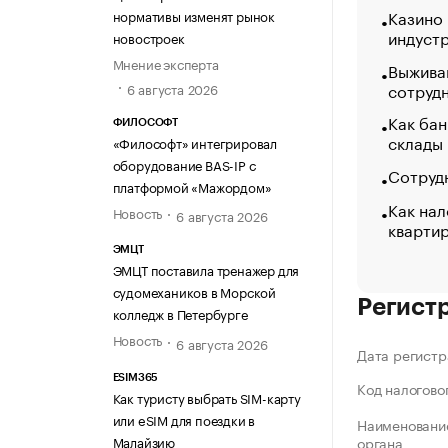
Казино
нормативы изменят рынок
индуст
новостроек
Мнение эксперта
Выжива
сотруд
6 августа 2026
Как бан
ФИЛОСОФТ
склады
«Философт» интегрировал
оборудование BAS-IP с
Сотрудн
платформой «Мажордом»
Как нал
Новость
6 августа 2026
кварти
ЭМЦТ
ЭМЦТ поставила тренажер для
судомехаников в Морской
Регист
колледж в Петербурге
Новость
6 августа 2026
Дата регистр
ESIM365
Код налогово
Как туристу выбрать SIM-карту
или eSIM для поездки в
Наименование
Малайзию
органа