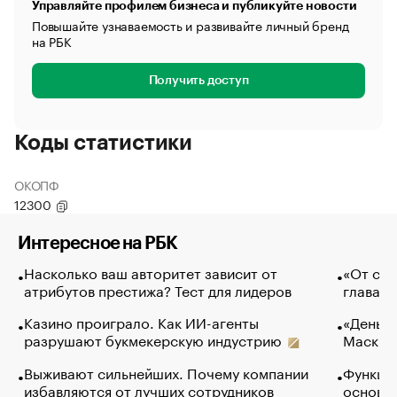
Управляйте профилем бизнеса и публикуйте новости
Повышайте узнаваемость и развивайте личный бренд
на РБК
Получить доступ
Коды статистики
ОКОПФ
12300
Интересное на РБК
Насколько ваш авторитет зависит от
«От спо
атрибутов престижа? Тест для лидеров
глава к
Казино проиграло. Как ИИ-агенты
«Деньги
разрушают букмекерскую индустрию
Маск в 
Выживают сильнейших. Почему компании
Функции
избавляются от лучших сотрудников
основ э