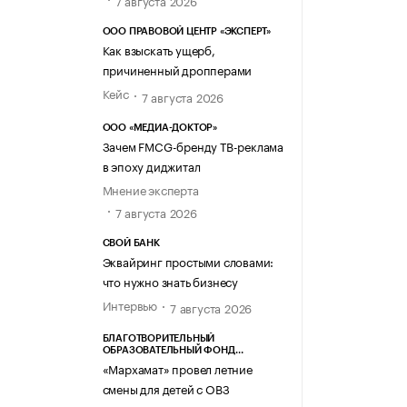
7 августа 2026
ООО ПРАВОВОЙ ЦЕНТР «ЭКСПЕРТ»
Как взыскать ущерб,
причиненный дропперами
Кейс
7 августа 2026
ООО «МЕДИА-ДОКТОР»
Зачем FMCG-бренду ТВ-реклама
в эпоху диджитал
Мнение эксперта
7 августа 2026
СВОЙ БАНК
Эквайринг простыми словами:
что нужно знать бизнесу
Интервью
7 августа 2026
БЛАГОТВОРИТЕЛЬНЫЙ
ОБРАЗОВАТЕЛЬНЫЙ ФОНД
«МАРХАМАТ»
«Мархамат» провел летние
смены для детей с ОВЗ