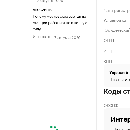
Дата регистр
АНО «АИПР»
Почему московские зарядные
Уставной кап
станции работают не в полную
силу
Юридический
Интервью
7 августа 2026
ОГРН
ИНН
КПП
Управляйт
Повышайте
Коды с
ОКОПФ
Интер
Насколь