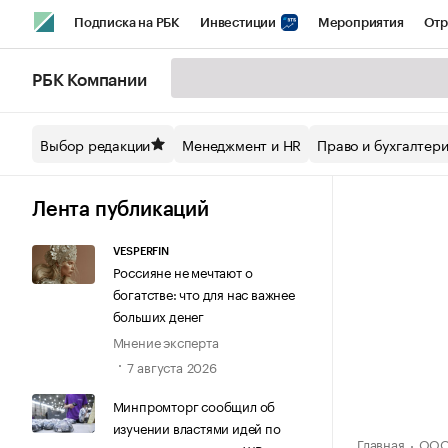
Подписка на РБК
Инвестиции
Мероприятия
Отр
Спорт
Школа управления РБК
РБК Образование
РБ
РБК Компании
Стиль
Крипто
РБК Бизнес-среда
Дискуссионный кл
Выбор редакции
Менеджмент и HR
Право и бухгалтер
Спецпроекты СПб
Конференции СПб
Спецпроекты
Технологии и медиа
Финансы
Рынок наличной валют
Лента публикаций
VESPERFIN
Россияне не мечтают о
богатстве: что для нас важнее
больших денег
Мнение эксперта
7 августа 2026
Минпромторг сообщил об
изучении властями идей по
Главная
ООО