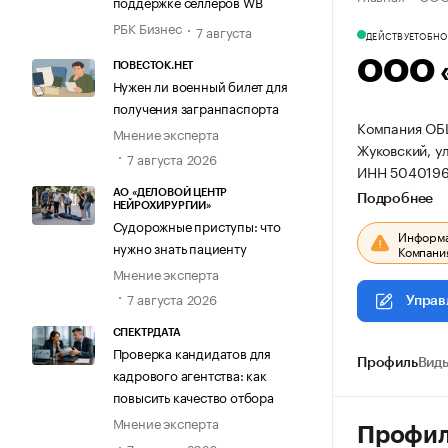
поддержке селлеров WB
РБК Бизнес
7 августа
ДЕЙСТВУЕТ
ОБНОВ
ООО 
ПОВЕСТОК.НЕТ
Нужен ли военный билет для
получения загранпаспорта
Компания ОБ
Мнение эксперта
Жуковский, ул.
7 августа 2026
ИНН 5040196
АО «ДЕЛОВОЙ ЦЕНТР
Подробнее
НЕЙРОХИРУРГИИ»
Судорожные приступы: что
Информац
нужно знать пациенту
Компания
Мнение эксперта
7 августа 2026
Управ
СПЕКТРДАТА
Проверка кандидатов для
Профиль
Виды
кадрового агентства: как
повысить качество отбора
Мнение эксперта
Профи
7 августа 2026