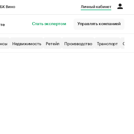
БК Вино
Личный кабинет
Город
Стать экспертом
Управлять компанией
кте
нсы
Недвижимость
Ретейл
Производство
Транспорт
Образ