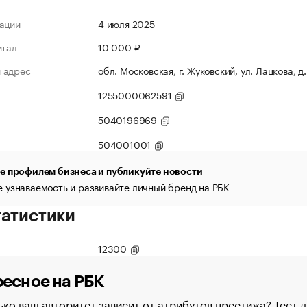
ации
4 июля 2025
итал
10 000 ₽
 адрес
обл. Московская, г. Жуковский, ул. Лацкова, д. 
1255000062591
5040196969
504001001
е профилем бизнеса и публикуйте новости
 узнаваемость и развивайте личный бренд на РБК
татистики
12300
есное на РБК
ко ваш авторитет зависит от атрибутов престижа? Тест 