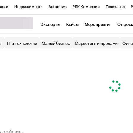
асли
Недвижимость
Autonews
РБК Компании
Телеканал
Р
К Курсы
РБК Life
Тренды
Визионеры
Национальные проекты
Эксперты
Кейсы
Мероприятия
О прое
уб
Исследования
Кредитные рейтинги
Франшизы
Газета
ия
IT и технологии
Малый бизнес
Маркетинг и продажи
Фина
Проверка контрагентов
Политика
Экономика
Бизнес
ы
 «САЙДВУД»