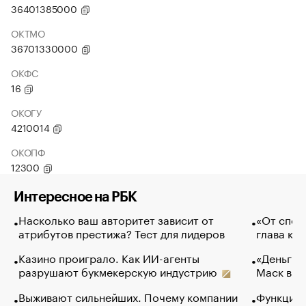
36401385000
ОКТМО
36701330000
ОКФС
16
ОКОГУ
4210014
ОКОПФ
12300
Интересное на РБК
Насколько ваш авторитет зависит от
«От спор
атрибутов престижа? Тест для лидеров
глава ко
Казино проиграло. Как ИИ-агенты
«Деньги б
разрушают букмекерскую индустрию
Маск в и
Выживают сильнейших. Почему компании
Функции 