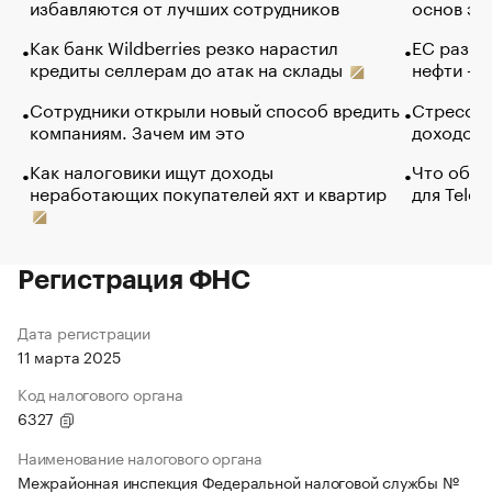
избавляются от лучших сотрудников
основ эф
Как банк Wildberries резко нарастил
ЕС разре
кредиты селлерам до атак на склады
нефти — 
Сотрудники открыли новый способ вредить
Стресс о
компаниям. Зачем им это
доходов 
Как налоговики ищут доходы
Что обви
неработающих покупателей яхт и квартир
для Tele
Регистрация ФНС
Дата регистрации
11 марта 2025
Код налогового органа
6327
Наименование налогового органа
Межрайонная инспекция Федеральной налоговой службы №