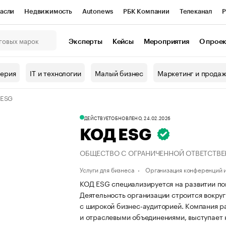
асли
Недвижимость
Autonews
РБК Компании
Телеканал
Р
К Курсы
РБК Life
Тренды
Визионеры
Национальные проекты
Эксперты
Кейсы
Мероприятия
О прое
онный клуб
Исследования
Кредитные рейтинги
Франшизы
Г
терия
IT и технологии
Малый бизнес
Маркетинг и прода
Проверка контрагентов
Политика
Экономика
Бизнес
 ESG
ы
ДЕЙСТВУЕТ
ОБНОВЛЕНО, 24.02.2026
КОД ESG
ОБЩЕСТВО С ОГРАНИЧЕННОЙ ОТВЕТСТВ
Услуги для бизнеса
Организация конференций и
КОД ESG специализируется на развитии пов
Деятельность организации строится вокруг
с широкой бизнес-аудиторией. Компания р
и отраслевыми объединениями, выступает 