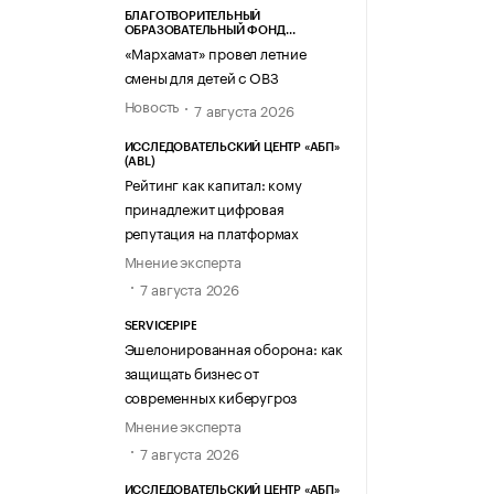
БЛАГОТВОРИТЕЛЬНЫЙ
ОБРАЗОВАТЕЛЬНЫЙ ФОНД
«МАРХАМАТ»
«Мархамат» провел летние
смены для детей с ОВЗ
Новость
7 августа 2026
ИССЛЕДОВАТЕЛЬСКИЙ ЦЕНТР «АБП»
(ABL)
Рейтинг как капитал: кому
принадлежит цифровая
репутация на платформах
Мнение эксперта
7 августа 2026
SERVICEPIPE
Эшелонированная оборона: как
защищать бизнес от
современных киберугроз
Мнение эксперта
7 августа 2026
ИССЛЕДОВАТЕЛЬСКИЙ ЦЕНТР «АБП»