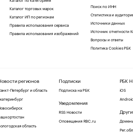
Поиск по ИНН
Каталог торговых марок
Статистика и аудитори
Каталог ИП по регионам
Источники данных
Правила использования сервиса
Источник отчетности 
Правила использования изображений
Вопросы и ответы
Политика Cookies РБК
Новости регионов
Подписки
РБК Н
анкт-Петербург и область
Подписка на РБК
iOS
катеринбург
Androi
Уведомления
Новосибирск
Други
RSS Новости
Башкортостан
Оповещения RBC.ru
Домены
ологодская область
Рег.об