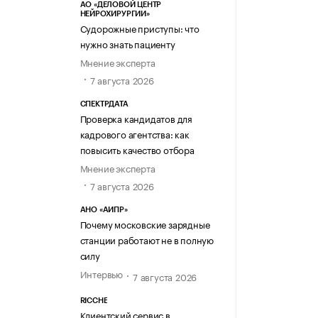
АО «ДЕЛОВОЙ ЦЕНТР
НЕЙРОХИРУРГИИ»
Судорожные приступы: что
нужно знать пациенту
Мнение эксперта
7 августа 2026
СПЕКТРДАТА
Проверка кандидатов для
кадрового агентства: как
повысить качество отбора
Мнение эксперта
7 августа 2026
АНО «АИПР»
Почему московские зарядные
станции работают не в полную
силу
Интервью
7 августа 2026
RICCHE
Клиентский сервис в