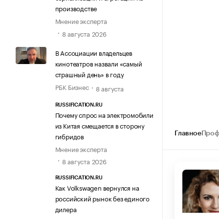
производстве
Мнение эксперта
8 августа 2026
В Ассоциации владельцев
кинотеатров назвали «самый
страшный день» в году
РБК Бизнес
8 августа
RUSSIFICATION.RU
Почему спрос на электромобили
из Китая смещается в сторону
Главное
Проф
гибридов
Мнение эксперта
8 августа 2026
RUSSIFICATION.RU
Как Volkswagen вернулся на
российский рынок без единого
дилера