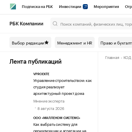
Подписка на РБК
Инвестиции
Мероприятия
Отр
Спорт
Школа управления РБК
РБК Образование
РБ
РБК Компании
Город
Стиль
Крипто
РБК Бизнес-среда
Дискусси
Выбор редакции
Менеджмент и HR
Право и бухгал
Спецпроекты СПб
Конференции СПб
Спецпроекты
Главная
КОД
Технологии и медиа
Финансы
Рынок наличной валют
Лента публикаций
VPROEKTE
Управление строительством: как
студия реализует
архитектурный проект дома
Мнение эксперта
8 августа 2026
ООО «МАЛЛЕНОМ СИСТЕМС»
Как выбрать систему для
сериализации и агрегации на