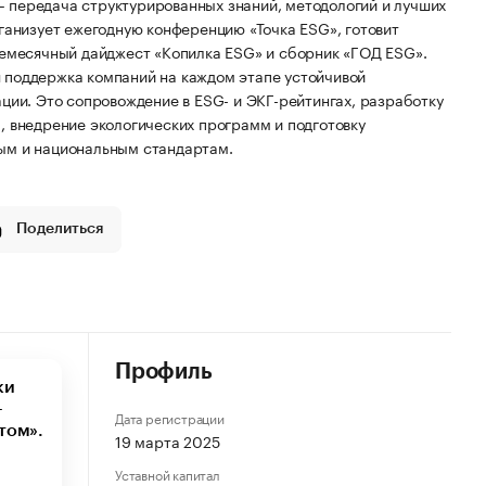
 передача структурированных знаний, методологий и лучших
ганизует ежегодную конференцию «Точка ESG», готовит
жемесячный дайджест «Копилка ESG» и сборник «ГОД ESG».
 поддержка компаний на каждом этапе устойчивой
ции. Это сопровождение в ESG- и ЭКГ-рейтингах, разработку
, внедрение экологических программ и подготовку
ым и национальным стандартам.
Поделиться
Профиль
ки
—
Дата регистрации
том».
19 марта 2025
Уставной капитал