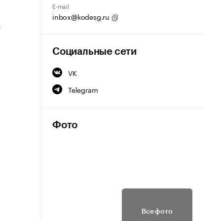
E-mail
inbox@kodesg.ru
я
Социальные сети
VK
Telegram
Фото
Все фото