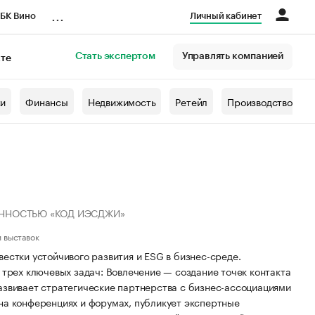
...
БК Вино
Личный кабинет
Стать экспертом
Управлять компанией
кте
азета
жи
Финансы
Недвижимость
Ретейл
Производство
ЕННОСТЬЮ «КОД ИЭСДЖИ»
 выставок
естки устойчивого развития и ESG в бизнес-среде.
 трех ключевых задач: Вовлечение — создание точек контакта
азвивает стратегические партнерства с бизнес-ассоциациями
на конференциях и форумах, публикует экспертные