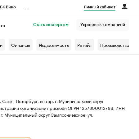
...
БК Вино
Личный кабинет
Стать экспертом
Управлять компанией
кте
азета
жи
Финансы
Недвижимость
Ретейл
Производство
Санкт-Петербург, вн.тер. г. Муниципальный округ
истрации организации присвоен ОГРН 1257800012766, ИНН
 г. Муниципальный округ Сампсониевское, ул.