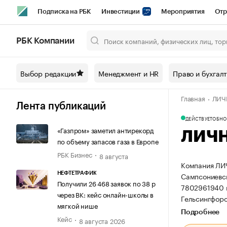
Подписка на РБК
Инвестиции
Мероприятия
Отр
Спорт
Школа управления РБК
РБК Образование
РБ
РБК Компании
Город
Стиль
Крипто
РБК Бизнес-среда
Дискусси
Выбор редакции
Менеджмент и HR
Право и бухгал
Спецпроекты СПб
Конференции СПб
Спецпроекты
Главная
ЛИЧ
Технологии и медиа
Финансы
Рынок наличной валют
Лента публикаций
ДЕЙСТВУЕТ
ОБНОВ
«Газпром» заметил антирекорд
ЛИЧН
по объему запасов газа в Европе
РБК Бизнес
8 августа
Компания ЛИЧ
Сампсониевско
НЕФТЕТРАФИК
Получили 26 468 заявок по 38 р
7802961940 
через ВК: кейс онлайн-школы в
Гельсингфорсс
мягкой нише
Подробнее
Кейс
8 августа 2026