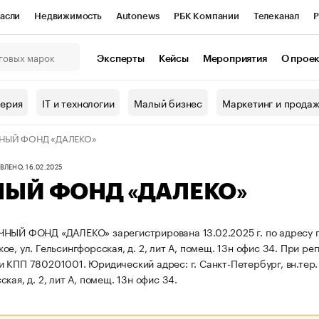
асли
Недвижимость
Autonews
РБК Компании
Телеканал
Р
К Курсы
РБК Life
Тренды
Визионеры
Национальные проекты
Эксперты
Кейсы
Мероприятия
О прое
онный клуб
Исследования
Кредитные рейтинги
Франшизы
Г
терия
IT и технологии
Малый бизнес
Маркетинг и прода
Проверка контрагентов
Политика
Экономика
Бизнес
НЫЙ ФОНД «ДАЛЕКО»
ы
ЛЕНО, 16.02.2025
ЫЙ ФОНД «ДАЛЕКО»
НЫЙ ФОНД «ДАЛЕКО» зарегистрирована 13.02.2025 г. по адресу г. 
е, ул. Гельсингфорсская, д. 2, лит А, помещ. 13н офис 34.
При рег
и КПП 780201001.
Юридический адрес: г. Санкт-Петербург, вн.тер.
кая, д. 2, лит А, помещ. 13н офис 34.