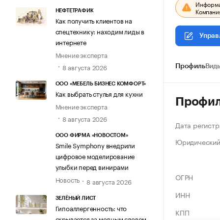
Информац
Компания
НЕФТЕТРАФИК
Как получить клиентов на
спецтехнику: находим лиды в
Управ
интернете
Мнение эксперта
8 августа 2026
Профиль
Виды
ООО «МЕБЕЛЬ БИЗНЕС КОМФОРТ»
Как выбрать стулья для кухни
Профи
Мнение эксперта
8 августа 2026
Дата регистр
ООО ФИРМА «НОВОСТОМ»
Юридический
Smile Symphony внедрили
цифровое моделирование
улыбки перед винирами
ОГРН
Новость
8 августа 2026
ИНН
ЗЕЛЁНЫЙ ЛИСТ
Гипоаллергенность: что
КПП
скрывается за модным словом