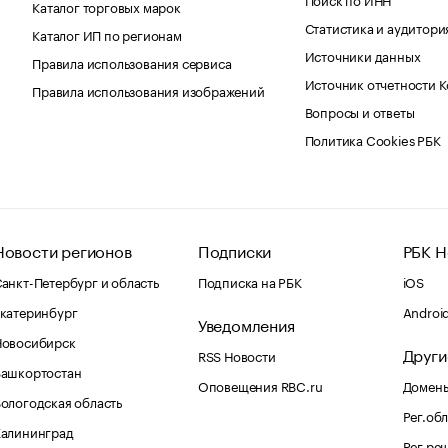
Каталог торговых марок
Статистика и аудитори
Каталог ИП по регионам
Источники данных
Правила использования сервиса
Источник отчетности 
Правила использования изображений
Вопросы и ответы
Политика Cookies РБК
Новости регионов
Подписки
РБК Н
анкт-Петербург и область
Подписка на РБК
iOS
катеринбург
Androi
Уведомления
Новосибирск
Други
RSS Новости
Башкортостан
Оповещения RBC.ru
Домены
ологодская область
Рег.об
Калининград
Рег.ре