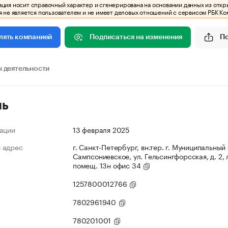
ия носит справочный характер и сгенерирована на основании данных из откр
 не является пользователем и не имеет деловых отношений с сервисом РБК Ко
Подписаться на изменения
П
лять компанией
 деятельности
ль
ации
13 февраля 2025
 адрес
г. Санкт-Петербург, вн.тер. г. Муниципальный
Сампсониевское, ул. Гельсингфорсская, д. 2, 
помещ. 13н офис 34
1257800012766
7802961940
780201001