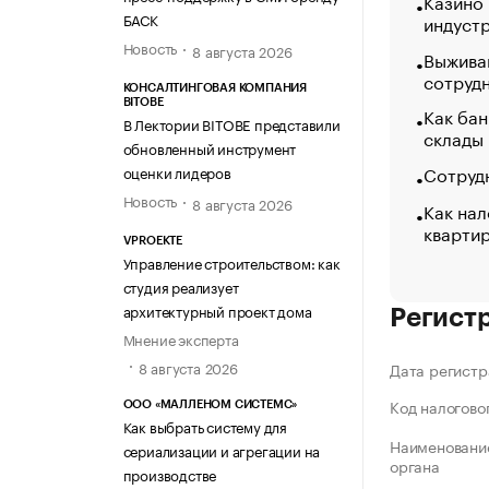
Казино
БАСК
индуст
Новость
8 августа 2026
Выжива
сотруд
КОНСАЛТИНГОВАЯ КОМПАНИЯ
BITOBE
Как бан
В Лектории BITOBE представили
склады
обновленный инструмент
Сотрудн
оценки лидеров
Новость
8 августа 2026
Как нал
кварти
VPROEKTE
Управление строительством: как
студия реализует
архитектурный проект дома
Регист
Мнение эксперта
8 августа 2026
Дата регистр
Код налогово
ООО «МАЛЛЕНОМ СИСТЕМС»
Как выбрать систему для
Наименование
сериализации и агрегации на
органа
производстве