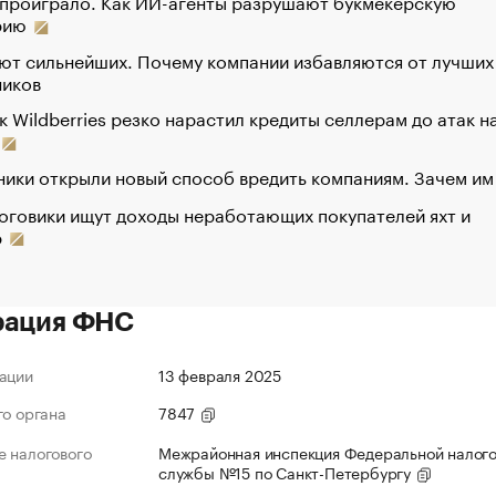
 проиграло. Как ИИ-агенты разрушают букмекерскую
рию
ют сильнейших. Почему компании избавляются от лучших
ников
к Wildberries резко нарастил кредиты селлерам до атак н
ики открыли новый способ вредить компаниям. Зачем им
оговики ищут доходы неработающих покупателей яхт и
р
рация ФНС
ации
13 февраля 2025
го органа
7847
 налогового
Межрайонная инспекция Федеральной налог
службы №15 по Санкт-Петербургу