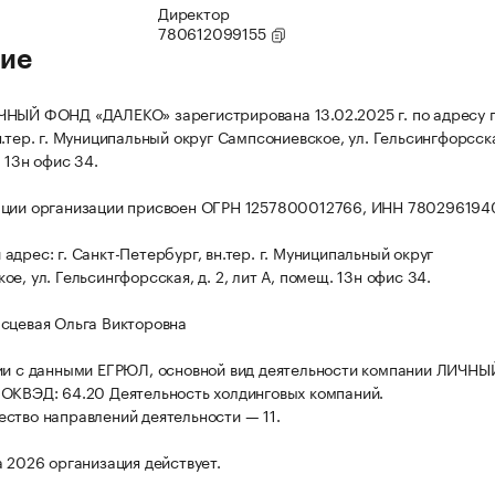
Директор
780612099155
ие
НЫЙ ФОНД «ДАЛЕКО» зарегистрирована 13.02.2025 г. по адресу г.
.тер. г. Муниципальный округ Сампсониевское, ул. Гельсингфорсская
 13н офис 34.
ации организации присвоен ОГРН 1257800012766, ИНН 780296194
адрес: г. Санкт-Петербург, вн.тер. г. Муниципальный округ
е, ул. Гельсингфорсская, д. 2, лит А, помещ. 13н офис 34.
сцевая Ольга Викторовна
ии с данными ЕГРЮЛ, основной вид деятельности компании ЛИЧН
ОКВЭД: 64.20 Деятельность холдинговых компаний.
ство направлений деятельности — 11.
а 2026 организация действует.