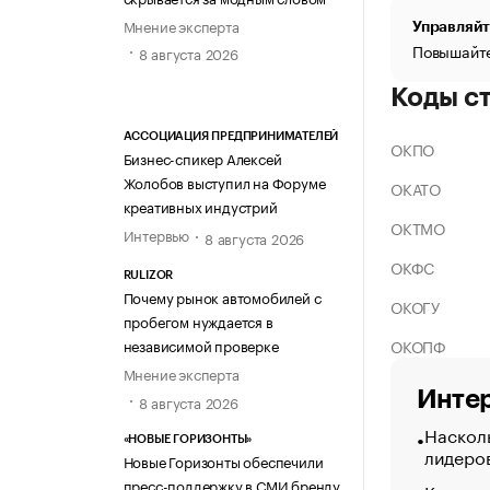
Мнение эксперта
Управляйт
Повышайте
8 августа 2026
Коды с
АССОЦИАЦИЯ ПРЕДПРИНИМАТЕЛЕЙ
ОКПО
Бизнес-спикер Алексей
Жолобов выступил на Форуме
ОКАТО
креативных индустрий
ОКТМО
Интервью
8 августа 2026
ОКФС
RULIZOR
Почему рынок автомобилей с
ОКОГУ
пробегом нуждается в
ОКОПФ
независимой проверке
Мнение эксперта
Интер
8 августа 2026
Насколь
«НОВЫЕ ГОРИЗОНТЫ»
лидеро
Новые Горизонты обеспечили
пресс-поддержку в СМИ бренду