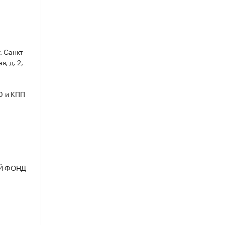
 Санкт-
, д. 2,
0 и КПП
ЫЙ ФОНД