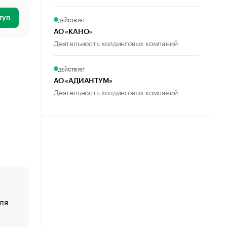
туп
ДЕЙСТВУЕТ
АО «КАНО»
Деятельность холдинговых компаний
ДЕЙСТВУЕТ
АО «АДИАНТУМ»
Деятельность холдинговых компаний
ля
«От спорта тело стареет иначе». Как живет глава ко
создавшей GTA