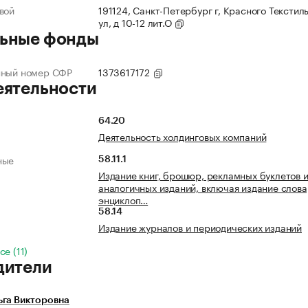
вой
191124, Санкт-Петербург г, Красного Текстил
ул, д 10-12 лит.О
ьные фонды
нный номер СФР
1373617172
еятельности
64.20
Деятельность холдинговых компаний
ные
58.11.1
Издание книг, брошюр, рекламных буклетов 
аналогичных изданий, включая издание слова
энциклоп…
58.14
Издание журналов и периодических изданий
е (11)
дители
ьга Викторовна