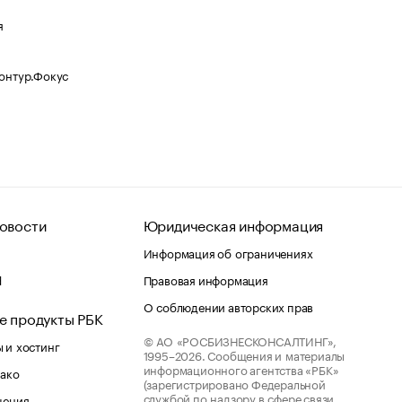
я
Контур.Фокус
овости
Юридическая информация
Информация об ограничениях
d
Правовая информация
О соблюдении авторских прав
е продукты РБК
© АО «РОСБИЗНЕСКОНСАЛТИНГ»,
 и хостинг
1995–2026.
Сообщения и материалы
информационного агентства «РБК»
лако
(зарегистрировано Федеральной
службой по надзору в сфере связи,
шения