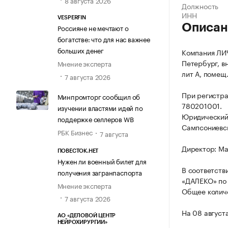
8 августа 2026
Должность
ИНН
VESPERFIN
Описан
Россияне не мечтают о
богатстве: что для нас важнее
больших денег
Компания ЛИЧ
Петербург, вн
Мнение эксперта
лит А, помещ.
7 августа 2026
При регистр
Минпромторг сообщил об
780201001.
изучении властями идей по
Юридический 
поддержке селлеров WB
Сампсониевско
РБК Бизнес
7 августа
Директор: Ма
ПОВЕСТОК.НЕТ
Нужен ли военный билет для
В соответств
получения загранпаспорта
«ДАЛЕКО» по 
Мнение эксперта
Общее количе
7 августа 2026
На 08 август
АО «ДЕЛОВОЙ ЦЕНТР
НЕЙРОХИРУРГИИ»