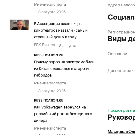
Мнение эксперта
Адрес налого
8 августа 2026
Социал
В Ассоциации владельцев
кинотеатров назвали «самый
Регистрацио
страшный день» в году
Виды д
РБК Бизнес
8 августа
Основной
RUSSIFICATION.RU
Почему спрос на электромобили
из Китая смещается в сторону
Дополнитель
гибридов
Мнение эксперта
8 августа 2026
RUSSIFICATION.RU
Как Volkswagen вернулся на
Посмотреть вс
российский рынок без единого
Руково
дилера
Мнение эксперта
Масцевая Ол